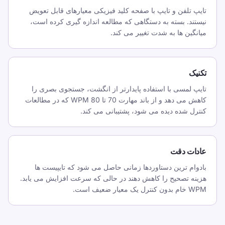
120 WPM فراتر بروند.
تایپ تلفن و تایپ با صفحه کلید فیزیکی معیارهای قابل تعویض
نیستند. بسته به دستگاهی که مطالعه اندازه گیری کرده است،
تایپ سریع چیست؟
میانگین ها به شدت تغییر می کند.
برای اکثر افراد غیرمتخصص، 65 تا 80 WPM با
هزینه تصحیح کم در حال حاضر سریع و بسیار بالاتر
تکنیک
از معیارهای روزمره بزرگسالان است.
تایپ لمسی با استفاده پایدارتر از انگشت، جستجوی بصری را
کاهش می دهد و از باند مهارت 70 تا 80 WPM که در مطالعات
کنترل شده دیده می شود، پشتیبانی می کند.
این صفحه را به اشتراک بگذارید
اشتراک‌گذاری در X
عادات دقت
اشتراک‌گذاری در فیسبوک
بادوام ترین دستاوردها زمانی حاصل می شود که تایپیست ها
هزینه تصحیح را کاهش دهند در حالی که سرعت افزایش می یابد.
اشتراک‌گذاری در لینکدین
WPM خام بدون کنترل یک معیار ضعیف است.
اشتراک‌گذاری در واتساپ