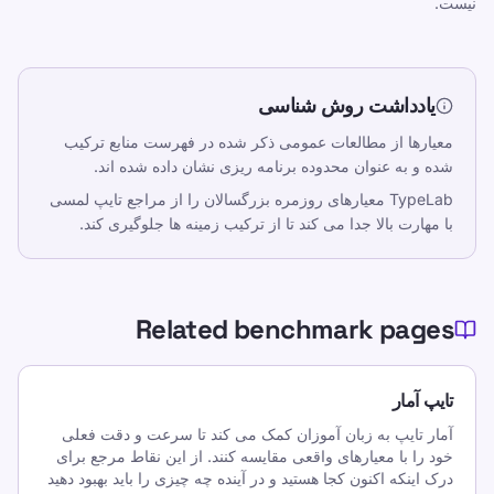
سالمندان سرگرم کننده و موثر کنید. با روش ساخت
نیست.
یافته و بازیگوش ما با سرعت خود بیاموزید.
مختلف
یادداشت روش شناسی
سیاست حفظ حریم خصوصی
معیارها از مطالعات عمومی ذکر شده در فهرست منابع ترکیب
شرایط خدمات
شده و به عنوان محدوده برنامه ریزی نشان داده شده اند.
Editorial Policy
TypeLab معیارهای روزمره بزرگسالان را از مراجع تایپ لمسی
با مهارت بالا جدا می کند تا از ترکیب زمینه ها جلوگیری کند.
تماس بگیرید
آموزش
خودتان را امتحان کنید
Related benchmark pages
بازی ها
قیمت گذاری
تایپ آمار
تایپ آمار
آمار تایپ به زبان آموزان کمک می کند تا سرعت و دقت فعلی
میانگین سرعت تایپ
خود را با معیارهای واقعی مقایسه کنند. از این نقاط مرجع برای
درک اینکه اکنون کجا هستید و در آینده چه چیزی را باید بهبود دهید
TypeLab X
·
TypeLab LinkedIn
·
TypeLab