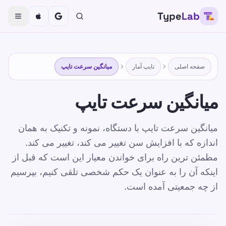
Type
Lab
TypeLab
تایپ کردن را برای کودکان، نوجوانان، بزرگسالان و سالمندان
سرگرم کننده و موثر کنید. با روش ساخت یافته و بازیگوش ما
با سرعت خود بیاموزید.
صفحه اصلی
تایپ آمار
میانگین سرعت تایپ
آموزش
خودتان را امتحان کنید
میانگین سرعت تایپ
صفحه اصلی
/
تایپ آمار
/
میانگین سرعت تایپ
میانگین سرعت تایپ با دستگاه، نمونه و تکنیک به همان
اندازه که با افزایش سن تغییر می کند، تغییر می کند.
FA
مطمئن ترین راه برای خواندن معیار این است که قبل از
میانگین سرعت تایپ
اینکه آن را به عنوان یک حکم شخصی تلقی کنیم، بپرسیم
از چه جمعیتی آمده است.
Published 2025-01-15
Updated 2026-07-08