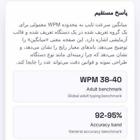
By TypeLab Editorial Team
پاسخ مستقیم
معیارهای میانگین سرعت تایپ برای کودکان،
میانگین سرعت تایپ به محدوده WPM معمولی برای
بزرگسالان، کارمندان اداری، و تایپیست‌های حرفه‌ای،
یک گروه تعریف شده در یک دستگاه تعریف شده و قالب
به‌علاوه عوامل اصلی مؤثر بر WPM را ببینید.
آزمایشی اشاره دارد. این صفحه معنی «میانگین» را
توضیح می‌دهد، باندهای معیار رایج را نشان می‌دهد، و
با TypeLab از آشنایی با کلیدهای اولیه به جریان
نشان می‌دهد که چرا زمینه‌ای مانند نوع دستگاه،
روزانه تایپ ده‌انگشتی برسید. درس‌های ساختارمند،
طراحی نمونه و قوانین دقت می‌تواند عدد را جابجا کند.
آزمون‌های قابل تکرار و تمرین‌های بازی‌محور کمک
می‌کنند اول دقت را بسازید و بعد سرعت را به شکل
38-40 WPM
پایدار افزایش دهید.
Adult benchmark
Pick one clear goal for today, go slowly
Global adult typing benchmark
enough to stay accurate, and re-check under
the same settings.
92-95%
Accuracy band
یک آزمون سرعت تایپ بگیرید، درس‌های رایگان را
General accuracy benchmark
دنبال کنید و روزانه تمرین کنید تا WPM و دقت بهتر