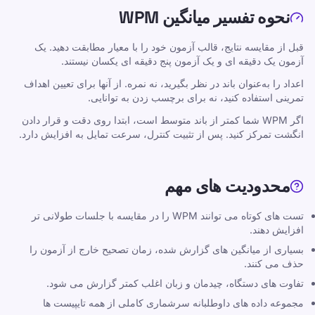
نحوه تفسیر میانگین WPM
آمار
قبل از مقایسه نتایج، قالب آزمون خود را با معیار مطابقت دهید. یک
میانگین سرعت تایپ با دستگاه، نمونه و تکنیک به
آزمون یک دقیقه ای و یک آزمون پنج دقیقه ای یکسان نیستند.
همان اندازه که با افزایش سن تغییر می کند، تغییر
اعداد را به‌عنوان باند در نظر بگیرید، نه نمره. از آنها برای تعیین اهداف
می کند. مطمئن ترین راه برای خواندن معیار این
تمرینی استفاده کنید، نه برای برچسب زدن به توانایی.
است که قبل از اینکه آن را به عنوان یک حکم
اگر WPM شما کمتر از باند متوسط ​​است، ابتدا روی دقت و قرار دادن
شخصی تلقی کنیم، بپرسیم از چه جمعیتی آمده
انگشت تمرکز کنید. پس از تثبیت کنترل، سرعت تمایل به افزایش دارد.
است.
محدودیت های مهم
تست های کوتاه می توانند WPM را در مقایسه با جلسات طولانی تر
افزایش دهند.
بسیاری از میانگین های گزارش شده، زمان تصحیح خارج از آزمون را
حذف می کنند.
منابع
تفاوت های دستگاه، چیدمان و زبان اغلب کمتر گزارش می شود.
تایپ کردن را برای کودکان، نوجوانان، بزرگسالان و
مجموعه داده های داوطلبانه سرشماری کاملی از همه تایپیست ها