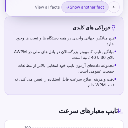
بالاتر از مطالعات جمعیت عمومی است.
View all facts
Show another fact
دقت و هزینه اصلاح سرعت قابل استفاده را
تعیین می کند، نه فقط WPM خام.
خوراکی های کلیدی
هیچ میانگین جهانی واحدی در همه دستگاه ها و تست ها وجود
نحوه تفسیر میانگین WPM
ندارد.
میانگین تایپ کامپیوتر بزرگسالان در پانل های ملی در AWPM
قبل از مقایسه نتایج، قالب آزمون خود را با معیار
بالای 30 تا 40 ثانیه است.
مطابقت دهید. یک آزمون یک دقیقه ای و یک آزمون
مجموعه داده‌های آزمون تایپ خود انتخابی بالاتر از مطالعات
پنج دقیقه ای یکسان نیستند.
جمعیت عمومی است.
دقت و هزینه اصلاح سرعت قابل استفاده را تعیین می کند، نه
اعداد را به‌عنوان باند در نظر بگیرید، نه نمره. از آنها
فقط WPM خام.
برای تعیین اهداف تمرینی استفاده کنید، نه برای
برچسب زدن به توانایی.
اگر WPM شما کمتر از باند متوسط ​​است، ابتدا روی
تایپ معیارهای سرعت
دقت و قرار دادن انگشت تمرکز کنید. پس از تثبیت
کنترل، سرعت تمایل به افزایش دارد.
200