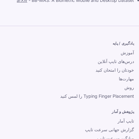
arXiv
-
BB-MAS: A Biometric Mobile and Desktop Dataset
یادگیری / پایه
آموزش
درس‌های تایپ آنلاین
خودتان را امتحان کنید
مهارت‌ها
روش
Typing Finger Placement را لمس کنید
پژوهش و آمار
تایپ آمار
گزارش جهانی سرعت تایپ
میانگین سرعت تایپ