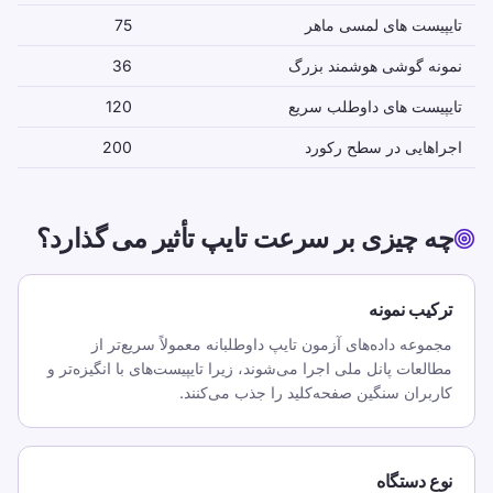
تایپیست های لمسی ماهر
75
TypeLab معیارهای روزمره بزرگسالان را از مراجع
نمونه گوشی هوشمند بزرگ
36
تایپ لمسی با مهارت بالا جدا می کند تا از ترکیب
زمینه ها جلوگیری کند.
تایپیست های داوطلب سریع
120
اجراهایی در سطح رکورد
200
FAQ
میانگین سرعت تایپ برای بزرگسالان چقدر است؟
چه چیزی بر سرعت تایپ تأثیر می گذارد؟
یک معیار عملی روزمره برای تایپ کامپیوتری
بزرگسالان، بسته به فرمت آزمون و جمعیت، حدود
ترکیب نمونه
30 تا 40 پایین است.
مجموعه داده‌های آزمون تایپ داوطلبانه معمولاً سریع‌تر از
مطالعات پانل ملی اجرا می‌شوند، زیرا تایپیست‌های با انگیزه‌تر و
تایپیست های حرفه ای چقدر سریع تایپ می کنند؟
کاربران سنگین صفحه‌کلید را جذب می‌کنند.
تایپیست های با مهارت بالا اغلب به باند 70 تا 80
WPM حرکت می کنند و سریع ترین تایپیست های
داوطلب در مجموعه داده های بزرگ می توانند از
نوع دستگاه