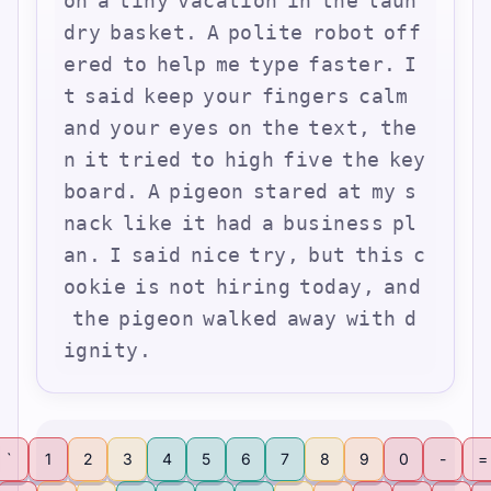
o
n
a
t
i
n
y
v
a
c
a
t
i
o
n
i
n
t
h
e
l
a
u
n
d
r
y
b
a
s
k
e
t
.
A
p
o
l
i
t
e
r
o
b
o
t
o
f
f
e
r
e
d
t
o
h
e
l
p
m
e
t
y
p
e
f
a
s
t
e
r
.
I
t
s
a
i
d
k
e
e
p
y
o
u
r
f
i
n
g
e
r
s
c
a
l
m
a
n
d
y
o
u
r
e
y
e
s
o
n
t
h
e
t
e
x
t
,
t
h
e
n
i
t
t
r
i
e
d
t
o
h
i
g
h
f
i
v
e
t
h
e
k
e
y
b
o
a
r
d
.
A
p
i
g
e
o
n
s
t
a
r
e
d
a
t
m
y
s
n
a
c
k
l
i
k
e
i
t
h
a
d
a
b
u
s
i
n
e
s
s
p
l
a
n
.
I
s
a
i
d
n
i
c
e
t
r
y
,
b
u
t
t
h
i
s
c
o
o
k
i
e
i
s
n
o
t
h
i
r
i
n
g
t
o
d
a
y
,
a
n
d
t
h
e
p
i
g
e
o
n
w
a
l
k
e
d
a
w
a
y
w
i
t
h
d
i
g
n
i
t
y
.
`
1
2
3
4
5
6
7
8
9
0
-
=