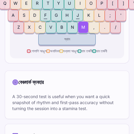
Q
W
E
R
T
Y
U
I
O
P
[
]
A
S
D
F
G
H
J
K
L
;
'
Z
X
C
V
B
N
M
,
.
/
স্থান
গোলাপি আঙুল
অনামিকা
মধ্যমা আঙুল
বাম তর্জনী
ডান তর্জনী
বেঞ্চমার্ক ব্যবহার
A 30-second test is useful when you want a quick
snapshot of rhythm and first-pass accuracy without
turning the session into a stamina test.