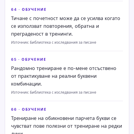
64
·
ОБУЧЕНИЕ
Тичане с почетност може да се усилва когато
се използват повторения, обратна и
преграденост в тренинги.
Източник
:
Библиотека с изследвания за писане
65
·
ОБУЧЕНИЕ
Рандомно трениране е по-мене отсъствено
от практикуване на реални буквени
комбинации.
Източник
:
Библиотека с изследвания за писане
66
·
ОБУЧЕНИЕ
Трениране на обикновени парчета букви се
чувстват пове полезни от трениране на редки
думи.