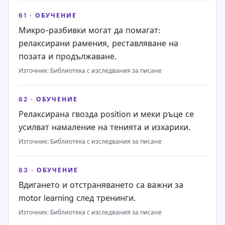
61
·
ОБУЧЕНИЕ
Микро-разбивки могат да помагат:
релаксирани рамения, реставляване на
позата и продължаване.
Източник
:
Библиотека с изследвания за писане
62
·
ОБУЧЕНИЕ
Релаксирана гвозда position и меки ръце се
усилват намаление на тенията и изхарихи.
Източник
:
Библиотека с изследвания за писане
63
·
ОБУЧЕНИЕ
Вдигането и отстраняването са важни за
motor learning след тренинги.
Източник
:
Библиотека с изследвания за писане