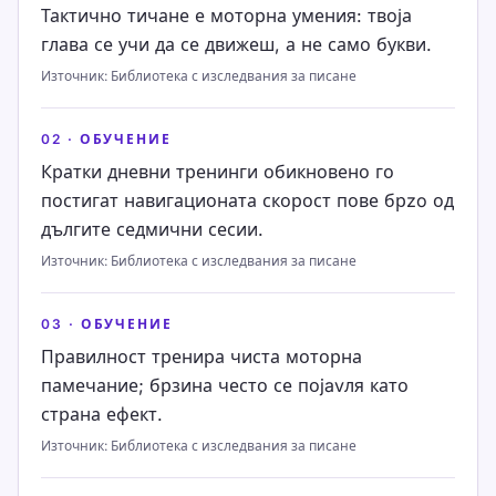
Тактично тичане е моторна умения: твоја
глава се учи да се движеш, а не само букви.
Източник
:
Библиотека с изследвания за писане
02
·
ОБУЧЕНИЕ
Кратки дневни тренинги обикновено го
постигат навигационата скорост пове брzo од
дългите седмични сесии.
Източник
:
Библиотека с изследвания за писане
03
·
ОБУЧЕНИЕ
Правилност тренира чиста моторна
памечание; брзина често се поjavля като
страна ефект.
Източник
:
Библиотека с изследвания за писане