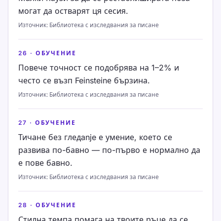
могат да остварят ця сесия.
Източник
:
Библиотека с изследвания за писане
26
·
ОБУЧЕНИЕ
Повече точност се подобрява на 1–2% и
често се възп Feinsteinе бързина.
Източник
:
Библиотека с изследвания за писане
27
·
ОБУЧЕНИЕ
Тичане без гледanje е умение, което се
развива по-бавно — по-първо е нормално да
е пове бавно.
Източник
:
Библиотека с изследвания за писане
28
·
ОБУЧЕНИЕ
Стилна темпа помага на твоите ръце да се