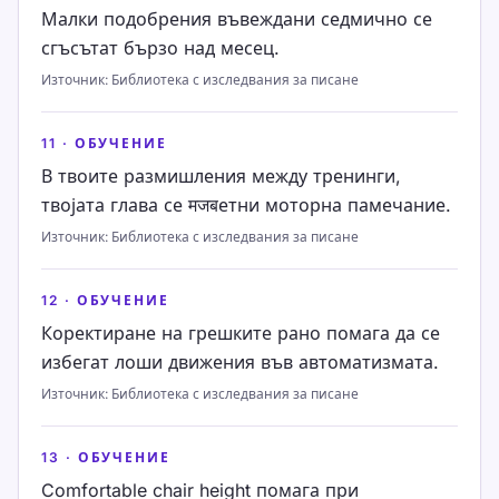
Малки подобрения въвеждани седмично се
сгъсътат бързо над месец.
Източник
:
Библиотека с изследвания за писане
11
·
ОБУЧЕНИЕ
В твоите размишления между тренинги,
твојата глава се मजबетни моторна памечание.
Източник
:
Библиотека с изследвания за писане
12
·
ОБУЧЕНИЕ
Коректиране на грешките рано помага да се
избегат лоши движения във автоматизмата.
Източник
:
Библиотека с изследвания за писане
13
·
ОБУЧЕНИЕ
Comfortable chair height помага при