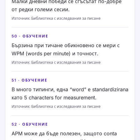
Малки дневни победи се сгъсътат по-добре
от редки големи сесии.
Източник
:
Библиотека с изследвания за писане
50
·
ОБУЧЕНИЕ
Бързина при тичане обикновено се мери с
WPM (words per minute) и точност.
Източник
:
Библиотека с изследвания за писане
51
·
ОБУЧЕНИЕ
В много типинги, една “word” е standardizirana
като 5 characters for measurement.
Източник
:
Библиотека с изследвания за писане
52
·
ОБУЧЕНИЕ
APM може да бъде полезен, защото conta