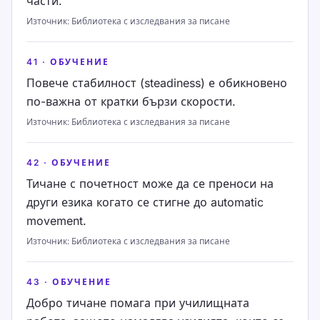
части.
Източник
:
Библиотека с изследвания за писане
41
·
ОБУЧЕНИЕ
Повече стабилност (steadiness) е обикновено
по-важна от кратки бързи скорости.
Източник
:
Библиотека с изследвания за писане
42
·
ОБУЧЕНИЕ
Тичане с почетност може да се преноси на
други езика когато се стигне до automatic
movement.
Източник
:
Библиотека с изследвания за писане
43
·
ОБУЧЕНИЕ
Добро тичане помага при училищната