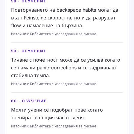
58
·
ОБУЧЕНИЕ
Повторяването на backspace habits могат да
възп Feinsteinе скоростта, но и да разрушат
flow и намаление на бързина.
Източник
:
Библиотека с изследвания за писане
59
·
ОБУЧЕНИЕ
Тичане с почетност може да се усилва когато
се намали panic-corrections и се задржаваш
стабилна темпа.
Източник
:
Библиотека с изследвания за писане
60
·
ОБУЧЕНИЕ
Молти учени се подобрат пове когато
тренират в същия час от деня.
Източник
:
Библиотека с изследвания за писане