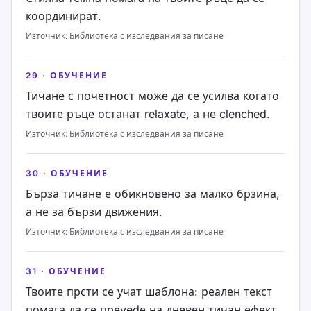
координират.
Източник
:
Библиотека с изследвания за писане
29
·
ОБУЧЕНИЕ
Тичане с почетност може да се усилва когато
твоите ръце останат relaxate, а не clenched.
Източник
:
Библиотека с изследвания за писане
30
·
ОБУЧЕНИЕ
Бърза тичане е обикновено за малко брзина,
а не за бързи движения.
Източник
:
Библиотека с изследвания за писане
31
·
ОБУЧЕНИЕ
Твоите прсти се учат шаблона: реален текст
помага да се преvedе на дневен тичан ефект.