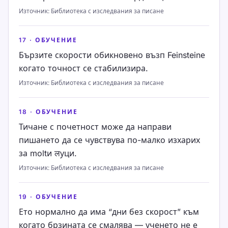
Източник
:
Библиотека с изследвания за писане
17
·
ОБУЧЕНИЕ
Бързите скорости обикновено възп Feinsteinе
когато точност се стабилизира.
Източник
:
Библиотека с изследвания за писане
18
·
ОБУЧЕНИЕ
Тичане с почетност може да направи
пишането да се чувствува по-малко изхарих
за moltи लуци.
Източник
:
Библиотека с изследвания за писане
19
·
ОБУЧЕНИЕ
Ето нормално да има “дни без скорост” към
когато брзината се смалява — ученето не е