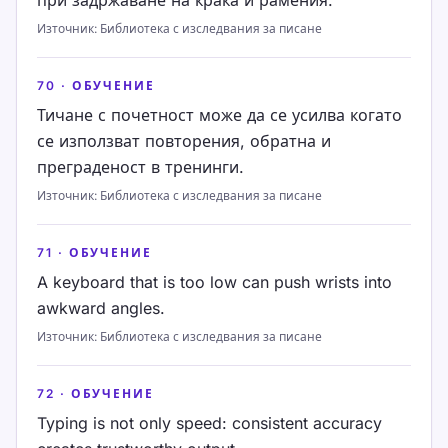
при задржаване на крака и рамения.
Източник
:
Библиотека с изследвания за писане
70
·
ОБУЧЕНИЕ
Тичане с почетност може да се усилва когато
се използват повторения, обратна и
преграденост в тренинги.
Източник
:
Библиотека с изследвания за писане
71
·
ОБУЧЕНИЕ
A keyboard that is too low can push wrists into
awkward angles.
Източник
:
Библиотека с изследвания за писане
72
·
ОБУЧЕНИЕ
Typing is not only speed: consistent accuracy