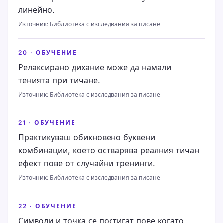
линейно.
Източник
:
Библиотека с изследвания за писане
20
·
ОБУЧЕНИЕ
Релаксирано дихание може да намали
тенията при тичане.
Източник
:
Библиотека с изследвания за писане
21
·
ОБУЧЕНИЕ
Практикуваш обикновено буквени
комбинации, което остварява реалния тичан
ефект пове от случайни тренинги.
Източник
:
Библиотека с изследвания за писане
22
·
ОБУЧЕНИЕ
Символи и точка се постигат пове когато