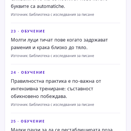
буквите са automatiche.
Източник
:
Библиотека с изследвания за писане
23
·
ОБУЧЕНИЕ
Молти луци тичат пове когато задржават
рамения и крака близко до тяло.
Източник
:
Библиотека с изследвания за писане
24
·
ОБУЧЕНИЕ
Правилностна практика е по-важна от
интензивна трениране: съставност
обикновено побеждава.
Източник
:
Библиотека с изследвания за писане
25
·
ОБУЧЕНИЕ
Малки паузи за да се рестаблиширата поза