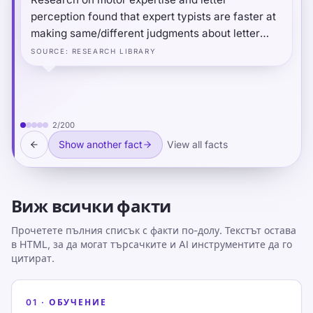
perception found that expert typists are faster at
making same/different judgments about letter
pairs that are typed by different hands than pairs
SOURCE
:
RESEARCH LIBRARY
typed by the same hand — even when they are
simply reading on a screen with no keyboard
present. Typing expertise appears to permanently
reshape how the visual system processes written
2
/
200
letters.
Show another fact
View all facts
Виж всички факти
Прочетете пълния списък с факти по-долу. Текстът остава
в HTML, за да могат търсачките и AI инструментите да го
цитират.
01
·
ОБУЧЕНИЕ