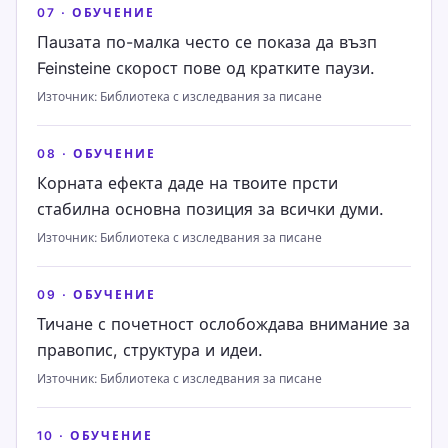
07
·
ОБУЧЕНИЕ
Пauзата по-малка често се показа да възп
Feinsteinе скорост пове од кратките паузи.
Източник
:
Библиотека с изследвания за писане
08
·
ОБУЧЕНИЕ
Корната ефекта даде на твоите прсти
стабилна основна позиция за всички думи.
Източник
:
Библиотека с изследвания за писане
09
·
ОБУЧЕНИЕ
Тичане с почетност ослобождава внимание за
правопис, структура и идеи.
Източник
:
Библиотека с изследвания за писане
10
·
ОБУЧЕНИЕ