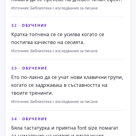
Източник
:
Библиотека с изследвания за писане
32
·
ОБУЧЕНИЕ
Кратка топчена се се усилва когато се
постигва качество на сесията.
Източник
:
Библиотека с изследвания за писане
33
·
ОБУЧЕНИЕ
Ето по-лакно да се учат нови клавични групи,
когато се задржаваш в съставността на
твоите тренинги.
Източник
:
Библиотека с изследвания за писане
34
·
ОБУЧЕНИЕ
Бяла тастатурка и приятна font size помагат
за намаление на усилия и дистракции.