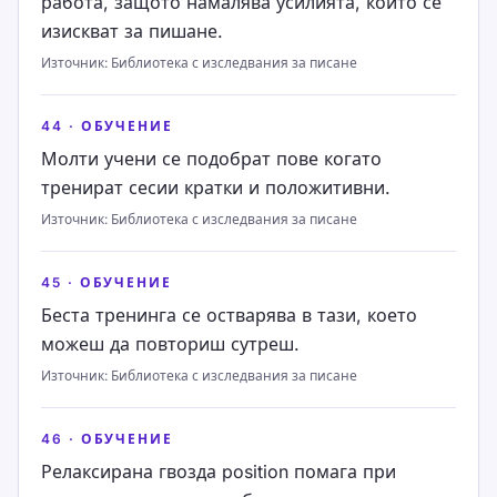
работа, защото намалява усилията, които се
изискват за пишане.
Източник
:
Библиотека с изследвания за писане
44
·
ОБУЧЕНИЕ
Молти учени се подобрат пове когато
тренират сесии кратки и положитивни.
Източник
:
Библиотека с изследвания за писане
45
·
ОБУЧЕНИЕ
Беста тренинга се остварява в тази, което
можеш да повториш сутреш.
Източник
:
Библиотека с изследвания за писане
46
·
ОБУЧЕНИЕ
Релаксирана гвозда position помага при