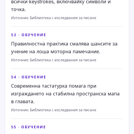
всички keystrokes, включвайќу символи и
точка.
Източник
:
Библиотека с изследвания за писане
53
·
ОБУЧЕНИЕ
Правилностна практика смалява шансите за
учение на лоша моторна памечание.
Източник
:
Библиотека с изследвания за писане
54
·
ОБУЧЕНИЕ
Современна тастатурка помага при
изграждането на стабилна пространска мапа
в главата.
Източник
:
Библиотека с изследвания за писане
55
·
ОБУЧЕНИЕ