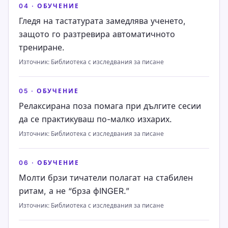
04
·
ОБУЧЕНИЕ
Гледя на тастатурата замедлява ученето,
защото го разтревира автоматичното
трениране.
Източник
:
Библиотека с изследвания за писане
05
·
ОБУЧЕНИЕ
Релаксирана поза помага при дългите сесии
да се практикуваш по-малко изхарих.
Източник
:
Библиотека с изследвания за писане
06
·
ОБУЧЕНИЕ
Молти брзи тичатели полагат на стабилен
ритам, а не “брза фINGER.”
Източник
:
Библиотека с изследвания за писане