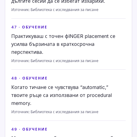
дългите сесии да се избегат изхарихи.
Източник
:
Библиотека с изследвания за писане
47
·
ОБУЧЕНИЕ
Практикуваш с точен фINGER placement се
усилва бързината в краткосрочна
перспектива.
Източник
:
Библиотека с изследвания за писане
48
·
ОБУЧЕНИЕ
Когато тичане се чувствува “automatic,”
твоите ръце са използвани от procedural
memory.
Източник
:
Библиотека с изследвания за писане
49
·
ОБУЧЕНИЕ