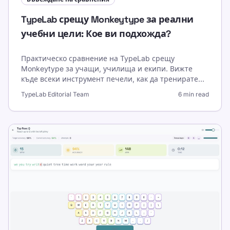
TypeLab срещу Monkeytype за реални
учебни цели: Кое ви подхожда?
Практическо сравнение на TypeLab срещу
Monkeytype за учащи, училища и екипи. Вижте
къде всеки инструмент печели, как да тренирате
целенасочено и как да проследявате реалния
TypeLab Editorial Team
6 min read
напредък при писане.