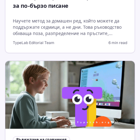
за по-бързо писане
Научете метод за домашен ред, който можете да
поддържате седмици, а не дни. Това ръководство
обхваща поза, разпределение на пръстите,
ежедневни тренировки и правила за сравнение за
TypeLab Editorial Team
6 min read
стабилна скорост и точност.
Въвеждане на сравнения