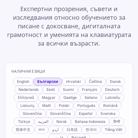
Експертни прозрения, съвети и
изследвания относно обучението за
писане с докосване, дигиталната
грамотност и уменията на клавиатурата
за всички възрасти.
НАЛИЧНИ ЕЗИЦИ
English
Български
Hrvatski
Čeština
Dansk
Nederlands
Eesti
Suomi
Français
Deutsch
Ελληνικά
Magyar
Gaeilge
Italiano
Latviešu
Lietuvių
Malti
Polski
Português
Română
Slovenčina
Slovenščina
Español
Svenska
Türkçe
العربية
Norsk
Bahasa Indonesia
हिन्दी
简体中文
বাংলা
اردو
日本語
한국어
Tiếng Việt
فارسی
Русский