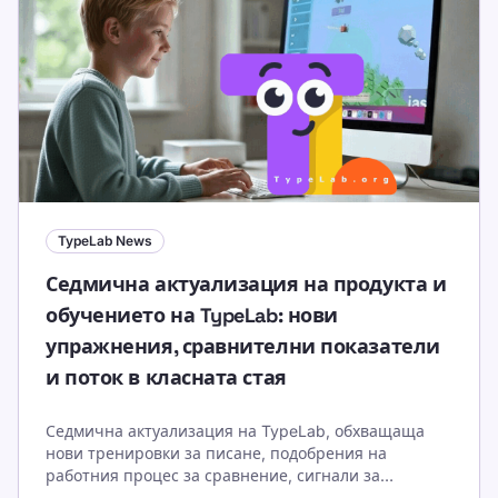
TypeLab News
Седмична актуализация на продукта и
обучението на TypeLab: нови
упражнения, сравнителни показатели
и поток в класната стая
Седмична актуализация на TypeLab, обхващаща
нови тренировки за писане, подобрения на
работния процес за сравнение, сигнали за
използване в класната стая и приоритети за