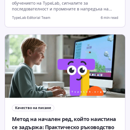
обучението на TypeLab, сигналите за
последователност и промените в напредъка на
обучаемите през последните седмици. Включва
TypeLab Editorial Team
6 min read
приоритети за следваща стъпка в обучението.
Качество на писане
Метод на начален ред, който наистина
се задържа: Практическо ръководство