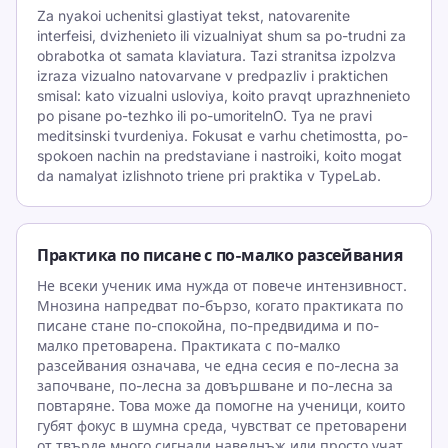
Za nyakoi uchenitsi glastiyat tekst, natovarenite
interfeisi, dvizhenieto ili vizualniyat shum sa po-trudni za
obrabotka ot samata klaviatura. Tazi stranitsa izpolzva
izraza vizualno natovarvane v predpazliv i praktichen
smisal: kato vizualni usloviya, koito pravqt uprazhnenieto
po pisane po-tezhko ili po-umoritelnO. Tya ne pravi
meditsinski tvurdeniya. Fokusat e varhu chetimostta, po-
spokoen nachin na predstaviane i nastroiki, koito mogat
da namalyat izlishnoto triene pri praktika v TypeLab.
Практика по писане с по-малко разсейвания
Не всеки ученик има нужда от повече интензивност.
Мнозина напредват по-бързо, когато практиката по
писане стане по-спокойна, по-предвидима и по-
малко претоварена. Практиката с по-малко
разсейвания означава, че една сесия е по-лесна за
започване, по-лесна за довършване и по-лесна за
повтаряне. Това може да помогне на ученици, които
губят фокус в шумна среда, чувстват се претоварени
от твърде много сигнали наведнъж или просто учат