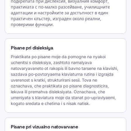
подкрепата при дислексия, визуалния комфорт,
практиката с по-малко разсейване, училищните
адаптации и настройките за достъпност в един
практичен клъстер, изграден около реални,
проверими функции.
Pisane pri disleksiya
Praktikata po pisane moje da pomogne na nyakoi
uchenitsi s disleksiya, zashtoto namalyava
natovaryavaneto ot rakopis ili bavno tarsene na klavishi,
sazdava po-povtoryaema klaviaturna rutina i izgrajda
uverenost s kratki, strukturirani sesii. Tova ne
oznachava, che praktikata po pisane diagnosticira,
lekuva ili premahva disleksiyata. Oznachava, che
umeniyata s klaviatura moje da stanat po-upravlyaemi,
kogato sredata e chetima i s nisak natisk.
Pisane pri vizualno natovarvane