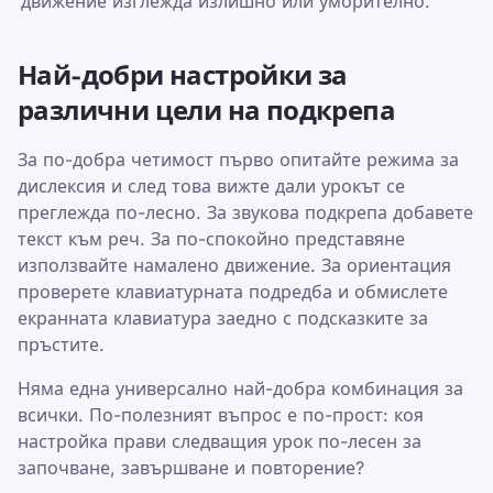
движение изглежда излишно или уморително.
Най-добри настройки за
различни цели на подкрепа
За по-добра четимост първо опитайте режима за
дислексия и след това вижте дали урокът се
преглежда по-лесно. За звукова подкрепа добавете
текст към реч. За по-спокойно представяне
използвайте намалено движение. За ориентация
проверете клавиатурната подредба и обмислете
екранната клавиатура заедно с подсказките за
пръстите.
Няма една универсално най-добра комбинация за
всички. По-полезният въпрос е по-прост: коя
настройка прави следващия урок по-лесен за
започване, завършване и повторение?