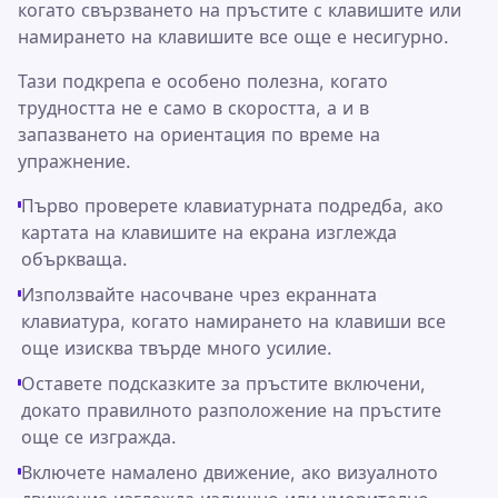
когато свързването на пръстите с клавишите или
намирането на клавишите все още е несигурно.
Тази подкрепа е особено полезна, когато
трудността не е само в скоростта, а и в
запазването на ориентация по време на
упражнение.
Първо проверете клавиатурната подредба, ако
картата на клавишите на екрана изглежда
объркваща.
Използвайте насочване чрез екранната
клавиатура, когато намирането на клавиши все
още изисква твърде много усилие.
Оставете подсказките за пръстите включени,
докато правилното разположение на пръстите
още се изгражда.
Включете намалено движение, ако визуалното