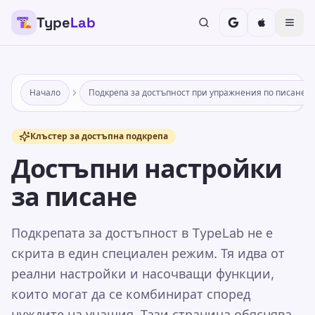
Type
Lab
Начало
Подкрепа за достъпност при упражнения по писане
Клъстер за достъпна подкрепа
Достъпни настройки
за писане
Подкрепата за достъпност в TypeLab не е
скрита в един специален режим. Тя идва от
реални настройки и насочващи функции,
които могат да се комбинират според
нуждите на учащия. Тази страница обяснява