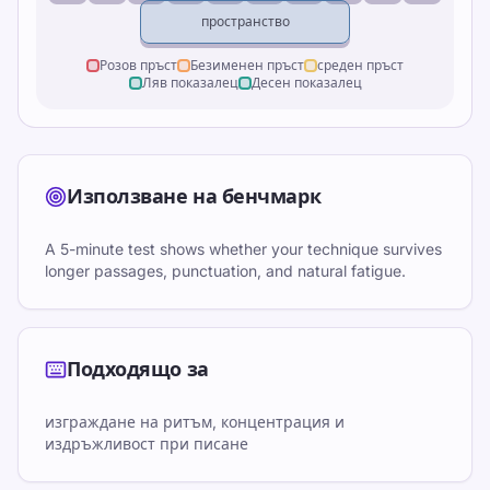
пространство
Розов пръст
Безименен пръст
среден пръст
Ляв показалец
Десен показалец
Използване на бенчмарк
A 5-minute test shows whether your technique survives
longer passages, punctuation, and natural fatigue.
Подходящо за
изграждане на ритъм, концентрация и
издръжливост при писане