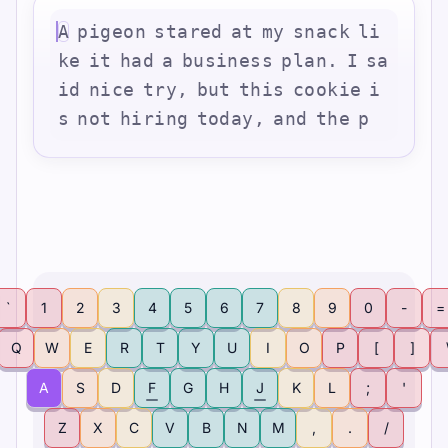
A
p
i
g
e
o
n
s
t
a
r
e
d
a
t
m
y
s
n
a
c
k
l
i
k
e
i
t
h
a
d
a
b
u
s
i
n
e
s
s
p
l
a
n
.
I
s
a
i
d
n
i
c
e
t
r
y
,
b
u
t
t
h
i
s
c
o
o
k
i
e
i
s
n
o
t
h
i
r
i
n
g
t
o
d
a
y
,
a
n
d
t
h
e
p
`
1
2
3
4
5
6
7
8
9
0
-
=
Q
W
E
R
T
Y
U
I
O
P
[
]
A
S
D
F
G
H
J
K
L
;
'
Z
X
C
V
B
N
M
,
.
/