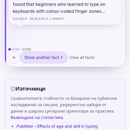
found that beginners who learned to type on
keyboards with colour-coded finger zones
achieved automaticity measurably faster than
SOURCE
:
RESEARCH LIBRARY
those using standard keyboards — because the
visual scaffolding reduced the cognitive load of
finger assignment during the early learning
phase, freeing more resources for motor
2
/
200
consolidation.
Show another fact
View all facts
Източници
Сравнителните стойности са базирани на публични
изследвания за писане, референтни набори от
данни и широко цитирани ориентири за практика.
Въвеждане на статистика
.
PubMed – Effects of age and skill in typing