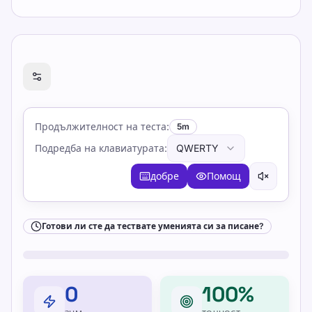
Готови ли сте да тествате уменията си за писане?
Продължителност на теста
:
5m
Подредба на клавиатурата
:
QWERTY
добре
Помощ
Готови ли сте да тествате уменията си за писане?
0
100%