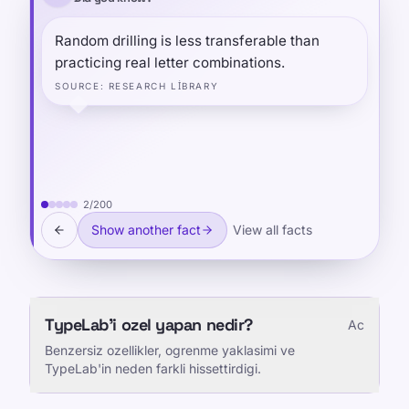
Random drilling is less transferable than
practicing real letter combinations.
SOURCE
:
RESEARCH LIBRARY
2
/
200
Show another fact
View all facts
TypeLab'i ozel yapan nedir?
Ac
Benzersiz ozellikler, ogrenme yaklasimi ve
TypeLab'in neden farkli hissettirdigi.