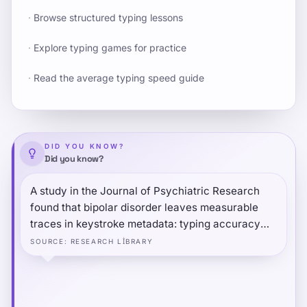
·
Browse structured typing lessons
·
Explore typing games for practice
·
Read the average typing speed guide
DID YOU KNOW?
Did you know?
A study in the Journal of Psychiatric Research
found that bipolar disorder leaves measurable
traces in keystroke metadata: typing accuracy
decreases during depressive phases, speed
SOURCE
:
RESEARCH LIBRARY
becomes more erratic during manic phases, and
these changes are detectable passively through
normal smartphone use — without the person
reporting any symptoms.