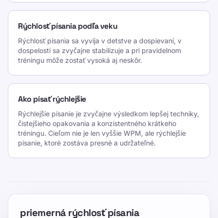
Priemerná rýchlosť písania
TypeLab X
·
TypeLab LinkedIn
·
TypeLab
Rýchlosť písania podľa veku
YouTube
Rýchlosť písania sa vyvíja v detstve a dospievaní, v
dospelosti sa zvyčajne stabilizuje a pri pravidelnom
tréningu môže zostať vysoká aj neskôr.
Ako písať rýchlejšie
Rýchlejšie písanie je zvyčajne výsledkom lepšej techniky,
čistejšieho opakovania a konzistentného krátkeho
tréningu. Cieľom nie je len vyššie WPM, ale rýchlejšie
písanie, ktoré zostáva presné a udržateľné.
priemerná rýchlosť písania