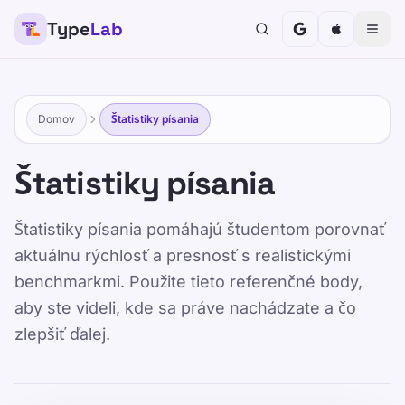
Type
Lab
TypeLab
Urobte písanie zábavné a efektívne pre deti,
dospievajúcich, dospelých a seniorov. Učte sa
vlastným tempom s naším štruktúrovaným a hravým
Domov
Štatistiky písania
prístupom.
Výcvik
Otestujte sa
Štatistiky písania
Domov
/
Štatistiky písania
Štatistiky písania pomáhajú študentom porovnať
aktuálnu rýchlosť a presnosť s realistickými
benchmarkmi. Použite tieto referenčné body,
SK
aby ste videli, kde sa práve nachádzate a čo
Štatistiky písania
zlepšiť ďalej.
Published 2025-01-15