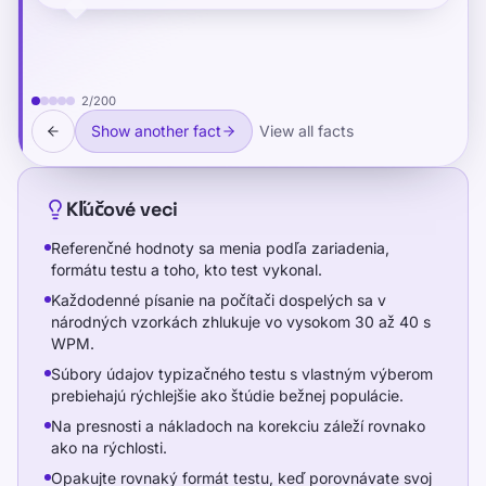
speeds had temporarily decreased while students
Referenčné hodnoty sa menia podľa
with learning disabilities had already improved —
zariadenia, formátu testu a toho, kto test
because the non-disabled students were more
vykonal.
disrupted by abandoning their existing habits
2
/
200
before the new technique took hold.
Každodenné písanie na počítači
Show another fact
View all facts
dospelých sa v národných vzorkách
zhlukuje vo vysokom 30 až 40 s WPM.
Kľúčové veci
Súbory údajov typizačného testu s
Referenčné hodnoty sa menia podľa zariadenia,
formátu testu a toho, kto test vykonal.
vlastným výberom prebiehajú rýchlejšie
Každodenné písanie na počítači dospelých sa v
ako štúdie bežnej populácie.
národných vzorkách zhlukuje vo vysokom 30 až 40 s
WPM.
Na presnosti a nákladoch na korekciu
Súbory údajov typizačného testu s vlastným výberom
záleží rovnako ako na rýchlosti.
prebiehajú rýchlejšie ako štúdie bežnej populácie.
Na presnosti a nákladoch na korekciu záleží rovnako
Opakujte rovnaký formát testu, keď
ako na rýchlosti.
porovnávate svoj vlastný pokrok.
Opakujte rovnaký formát testu, keď porovnávate svoj