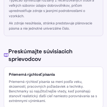
Urobte písanie zábavné a efektívne pre deti,
TypeLab syntetizuje rozsahy z recenzovaných štúdií a
veľkých súborov údajov dobrovoľníkov, pričom
dospievajúcich, dospelých a seniorov. Učte sa
uprednostňuje zdroje s jasnými podrobnosťami o
vlastným tempom s naším štruktúrovaným a
vzorkách.
hravým prístupom.
Ak zdroje nesúhlasia, stránka predstavuje plánovacie
pásma a nie jednotné univerzálne číslo.
Rôzne
Zásady ochrany osobných údajov
Zmluvné podmienky
Preskúmajte súvisiacich
Editorial Policy
sprievodcov
Kontaktovať
Školenie
Priemerná rýchlosť písania
Otestujte sa
Priemerná rýchlosť písania sa mení podľa veku,
Hry
skúseností, pracovných požiadaviek a techniky.
Benchmarky sú najužitočnejšie vtedy, keď pomáhajú
Stanovenie cien
stanoviť realistický ďalší cieľ namiesto porovnávania sa s
Štatistika písania
extrémnymi výnimkami.