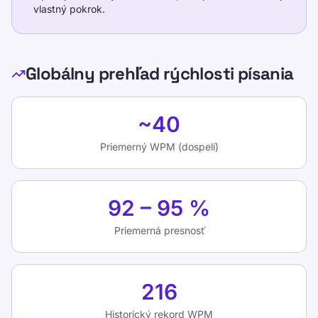
vlastný pokrok.
Globálny prehľad rýchlosti písania
Priemerný WPM (dospelí):
~40
Globálny prehľad rýchlosti písania
Priemerná presnosť:
92 – 95 %
~40
Historický rekord WPM:
216
Priemerný WPM (dospelí)
Ako interpretovať tieto benchmarky
Tieto tabuľky používajte ako referenčné
92 – 95 %
pásma, nie ako prehľady výsledkov.
Porovnajte svoje WPM iba s podobným
Priemerná presnosť
zariadením, dĺžkou testu a pravidlom
presnosti.
216
Ak ste pod referenčnou hodnotou, berte to
ako tréningový signál: pred pokusom o šprint
Historický rekord WPM