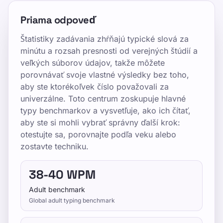
Updated 2026-07-08
Priama odpoveď
By TypeLab Editorial Team
Štatistiky zadávania zhŕňajú typické slová za
Preskúmajte štatistiky písania, priemerné
minútu a rozsah presnosti od verejných štúdií a
benchmarky WPM, rozsahy presnosti a
veľkých súborov údajov, takže môžete
porovnania úrovní zručností, aby ste lepšie
porovnávať svoje vlastné výsledky bez toho,
chápali výkon a pokrok.
aby ste ktorékoľvek číslo považovali za
univerzálne. Toto centrum zoskupuje hlavné
Používajte TypeLab, aby ste sa od istoty pri
typy benchmarkov a vysvetľuje, ako ich čítať,
prvých klávesoch dostali k každodennému
aby ste si mohli vybrať správny ďalší krok:
plynulému písaniu všetkými desiatimi
otestujte sa, porovnajte podľa veku alebo
pomocou štruktúrovaných lekcií,
zostavte techniku.
opakovateľných testov a hernej praxe, ktorá
zapadne do školy, domácich úloh aj
38-40 WPM
kancelárskej rutiny.
Adult benchmark
Global adult typing benchmark
Pick one clear goal for today, go slowly
enough to stay accurate, and re-check under