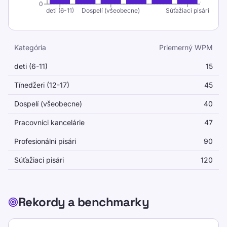
0
deti (6-11)
Dospelí (všeobecne)
Súťažiaci pisári
WPM nezachytáva čas strávený korekciou
mimo testovacieho okna.
Kategória
Priemerný WPM
Metodická poznámka
Priemerná rýchlosť písania podľa kategórie
deti (6-11)
15
TypeLab syntetizuje rozsahy z
Tínedžeri (12-17)
45
recenzovaných štúdií a veľkých súborov
Dospelí (všeobecne)
40
údajov dobrovoľníkov, pričom uprednostňuje
zdroje s jasnými podrobnosťami o vzorkách.
Pracovníci kancelárie
47
Ak zdroje nesúhlasia, stránka predstavuje
Profesionálni pisári
90
plánovacie pásma a nie jednotné univerzálne
Súťažiaci pisári
120
číslo.
Rekordy a benchmarky
Rekordy a benchmarky
Priemerná rýchlosť písania podľa kategórie