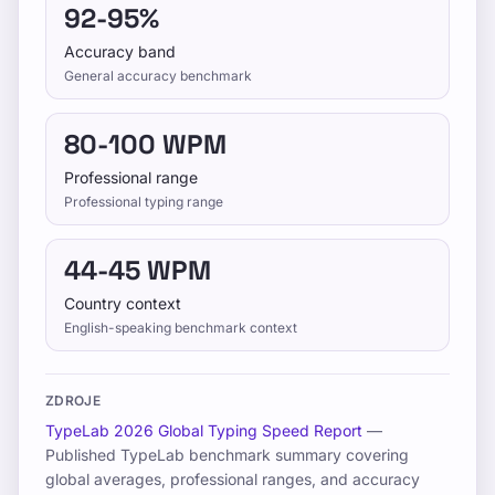
the same settings.
92-95%
Accuracy band
Urobte si test rýchlosti písania, prejdite
General accuracy benchmark
bezplatné lekcie a cvičte denne pre lepšie
WPM a presnosť.
80-100 WPM
Professional range
Professional typing range
Školenie
44-45 WPM
Otestujte sa
Country context
English-speaking benchmark context
ZDROJE
Výcvik
TypeLab 2026 Global Typing Speed Report
—
Published TypeLab benchmark summary covering
Otestujte sa
global averages, professional ranges, and accuracy