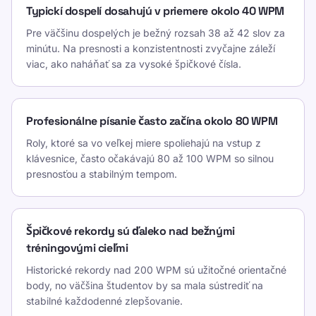
Typickí dospelí dosahujú v priemere okolo 40 WPM
Priemerná rýchlosť písania podľa kategórie
Pre väčšinu dospelých je bežný rozsah 38 až 42 slov za
deti (6-11):
15
minútu. Na presnosti a konzistentnosti zvyčajne záleží
viac, ako naháňať sa za vysoké špičkové čísla.
Tínedžeri (12-17):
45
Dospelí (všeobecne):
40
Profesionálne písanie často začína okolo 80 WPM
Roly, ktoré sa vo veľkej miere spoliehajú na vstup z
Pracovníci kancelárie:
47
klávesnice, často očakávajú 80 až 100 WPM so silnou
presnosťou a stabilným tempom.
Profesionálni pisári:
90
Súťažiaci pisári:
120
Špičkové rekordy sú ďaleko nad bežnými
tréningovými cieľmi
Presnosť písania podľa úrovne zručností
Historické rekordy nad 200 WPM sú užitočné orientačné
Presnosť písania podľa úrovne zručností
body, no väčšina študentov by sa mala sústrediť na
stabilné každodenné zlepšovanie.
Začiatočníci:
85