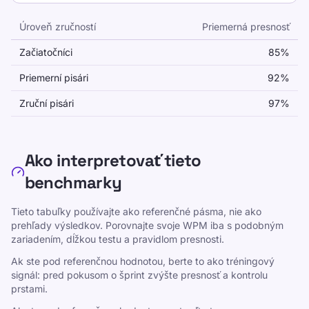
užitočné pre školskú a kancelársku prácu.
Úroveň zručností
Priemerná presnosť
Prečo na presnosti tak záleží?
Presnosť písania podľa úrovne zručností
Začiatočníci
85
%
Nízka presnosť vytvára čas korekcie, čo
Priemerní pisári
92
%
znižuje skutočnú produktivitu. Väčšina
študentov sa zlepšuje rýchlejšie, keď si
Zruční pisári
97
%
vybudujú čisté návyky pred tým, ako zvýšia
rýchlosť.
Ako interpretovať tieto
benchmarky
Zdieľajte túto stránku
Tieto tabuľky používajte ako referenčné pásma, nie ako
prehľady výsledkov. Porovnajte svoje WPM iba s podobným
Zdieľať na X
zariadením, dĺžkou testu a pravidlom presnosti.
Zdieľať na Facebooku
Ak ste pod referenčnou hodnotou, berte to ako tréningový
signál: pred pokusom o šprint zvýšte presnosť a kontrolu
Zdieľať na LinkedIn
prstami.
Zdieľať na WhatsApp