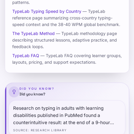
Ceny
patterns.
TypeLab Typing Speed by Country
— TypeLab
reference page summarizing cross-country typing-
speed context and the 38-40 WPM global benchmark.
Zmerajte a zlepšite svoje písanie
The TypeLab Method
— TypeLab methodology page
describing structured lessons, adaptive practice, and
Štatistiky zadávania zhŕňajú typické slová za
feedback loops.
minútu a rozsah presnosti od verejných štúdií
TypeLab FAQ
— TypeLab FAQ covering learner groups,
a veľkých súborov údajov, takže môžete
layouts, pricing, and support expectations.
porovnávať svoje vlastné výsledky bez toho,
aby ste ktorékoľvek číslo považovali za
univerzálne. Toto centrum zoskupuje hlavné
typy benchmarkov a vysvetľuje, ako ich čítať,
DID YOU KNOW?
Did you know?
aby ste si mohli vybrať správny ďalší krok:
otestujte sa, porovnajte podľa veku alebo
Research on typing in adults with learning
zostavte techniku.
disabilities published in PubMed found a
counterintuitive result: at the end of a 9-hour
Globálny prehľad rýchlosti písania
touch-typing intervention, non-disabled students'
SOURCE
:
RESEARCH LIBRARY