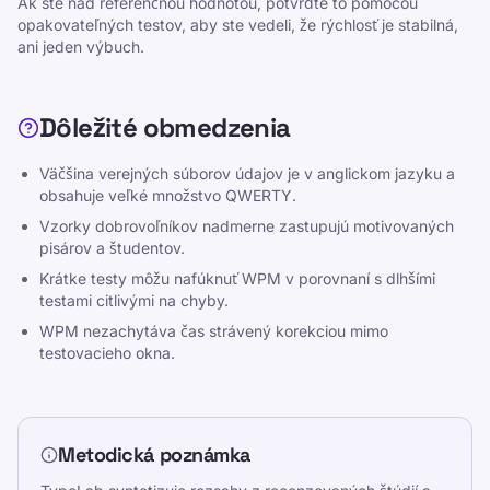
Ak ste nad referenčnou hodnotou, potvrďte to pomocou
opakovateľných testov, aby ste vedeli, že rýchlosť je stabilná,
ani jeden výbuch.
Štatistiky
Dôležité obmedzenia
Štatistiky písania pomáhajú študentom
porovnať aktuálnu rýchlosť a presnosť s
Väčšina verejných súborov údajov je v anglickom jazyku a
obsahuje veľké množstvo QWERTY.
realistickými benchmarkmi. Použite tieto
referenčné body, aby ste videli, kde sa práve
Vzorky dobrovoľníkov nadmerne zastupujú motivovaných
pisárov a študentov.
nachádzate a čo zlepšiť ďalej.
Krátke testy môžu nafúknuť WPM v porovnaní s dlhšími
testami citlivými na chyby.
WPM nezachytáva čas strávený korekciou mimo
testovacieho okna.
Zdroje
Metodická poznámka