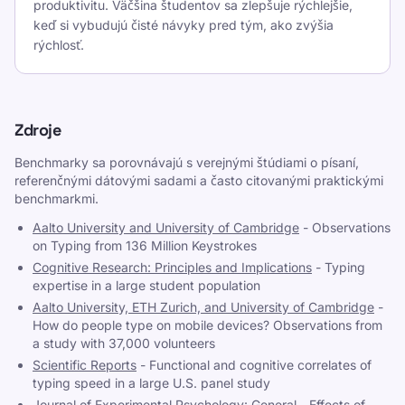
produktivitu. Väčšina študentov sa zlepšuje rýchlejšie,
keď si vybudujú čisté návyky pred tým, ako zvýšia
rýchlosť.
Zdroje
Benchmarky sa porovnávajú s verejnými štúdiami o písaní,
referenčnými dátovými sadami a často citovanými praktickými
benchmarkmi.
Aalto University and University of Cambridge
-
Observations
on Typing from 136 Million Keystrokes
Cognitive Research: Principles and Implications
-
Typing
expertise in a large student population
Aalto University, ETH Zurich, and University of Cambridge
-
How do people type on mobile devices? Observations from
a study with 37,000 volunteers
Scientific Reports
-
Functional and cognitive correlates of
typing speed in a large U.S. panel study
Journal of Experimental Psychology: General
-
Effects of