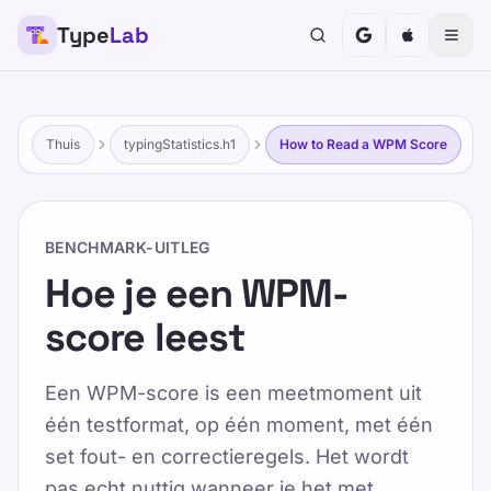
Type
Lab
Thuis
typingStatistics.h1
How to Read a WPM Score
BENCHMARK-UITLEG
Hoe je een WPM-
score leest
Een WPM-score is een meetmoment uit
één testformat, op één moment, met één
set fout- en correctieregels. Het wordt
pas echt nuttig wanneer je het met