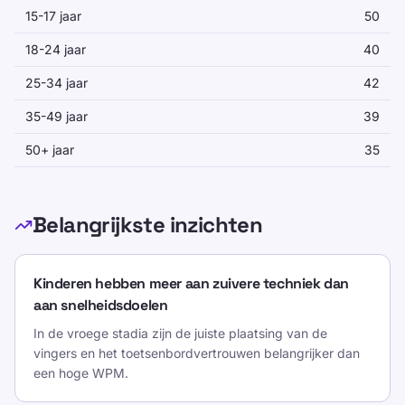
voor beginners en jongere leerlingen.
15-17 jaar
50
Individuele leerlingen kunnen sneller of
18-24 jaar
40
langzamer vooruitgang boeken dan het
25-34 jaar
42
leeftijdsgemiddelde.
35-49 jaar
39
Methodologie nota
50+ jaar
35
Deze bands combineren openbaar
onderzoek met redactionele begeleiding van
Belangrijkste inzichten
TypeLab wanneer onderzoek geen
leeftijdsspecifieke normen oplevert.
Kinderen hebben meer aan zuivere techniek dan
De cijfers zijn bedoeld voor planning en
aan snelheidsdoelen
vergelijking, niet voor diagnose.
In de vroege stadia zijn de juiste plaatsing van de
vingers en het toetsenbordvertrouwen belangrijker dan
FAQ
een hoge WPM.
Hoe snel moet een 12-jarige typen?