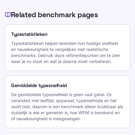
Contact
Related benchmark pages
Opleiding
Test jezelf
Typestatistieken
Spellen
Typestatistieken helpen lerenden hun huidige snelheid
Prijzen
en nauwkeurigheid te vergelijken met realistische
benchmarks. Gebruik deze referentiepunten om te zien
Statistieken typen
waar je nu staat en wat je daarna moet verbeteren.
Gemiddelde typsnelheid
TypeLab X
·
TypeLab LinkedIn
·
TypeLab
Gemiddelde typesnelheid
YouTube
De gemiddelde typesnelheid is geen vast getal. Ze
verandert met leeftijd, apparaat, typemethode en het
soort test, daarom is een benchmark alleen bruikbaar als
duidelijk is wie er gemeten is, hoe WPM is berekend en
of nauwkeurigheid is meegewogen.