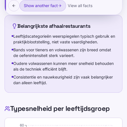
niet vaste vaardigheden.
Show another fact
View all facts
Bands voor tieners en volwassenen zijn
breed omdat de oefenintensiteit sterk
Belangrijkste afhaalrestaurants
varieert.
Leeftijdscategorieën weerspiegelen typisch gebruik en
praktijkblootstelling, niet vaste vaardigheden.
Oudere volwassenen kunnen meer
Bands voor tieners en volwassenen zijn breed omdat
snelheid behouden als de techniek
de oefenintensiteit sterk varieert.
efficiënt blijft.
Oudere volwassenen kunnen meer snelheid behouden
als de techniek efficiënt blijft.
Consistentie en nauwkeurigheid zijn
Consistentie en nauwkeurigheid zijn vaak belangrijker
dan alleen leeftijd.
vaak belangrijker dan alleen leeftijd.
Hoe leeftijdsbenchmarks te interpreteren
Typesnelheid per leeftijdsgroep
Gebruik de banden als planningsdoelen voor
oefenprogramma's, niet als harde
verwachtingen voor een specifieke leerling.
60