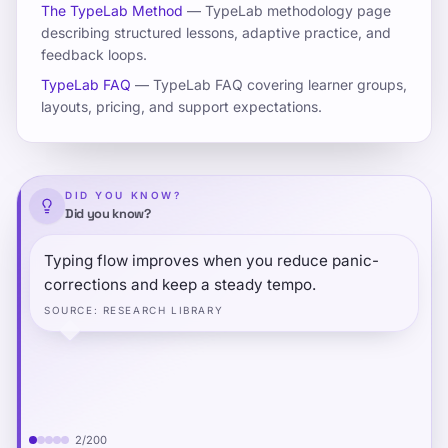
The TypeLab Method
— TypeLab methodology page
describing structured lessons, adaptive practice, and
feedback loops.
Oefen en vergelijk uw voortgang
TypeLab FAQ
— TypeLab FAQ covering learner groups,
layouts, pricing, and support expectations.
Typesnelheid volgens leeftijdstabellen zijn
planningsbanden, geen vaste verwachtingen.
Deze pagina toont typische reeksen uit
DID YOU KNOW?
openbaar onderzoek en redactionele
Did you know?
begeleiding, legt uit waarom de banden
breed zijn en helpt u ze te lezen in de context
Typing flow improves when you reduce panic-
van apparaat, oefengewoonten en
corrections and keep a steady tempo.
nauwkeurigheid.
SOURCE
:
RESEARCH LIBRARY
Key takeaways
Leeftijdscategorieën weerspiegelen
typisch gebruik en praktijkblootstelling,
2
/
200