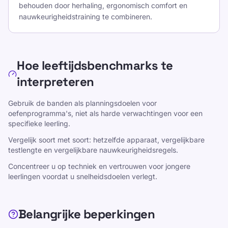
behouden door herhaling, ergonomisch comfort en
nauwkeurigheidstraining te combineren.
Deel deze pagina
Hoe leeftijdsbenchmarks te
Deel op X
interpreteren
Deel op Facebook
Gebruik de banden als planningsdoelen voor
Deel op LinkedIn
oefenprogramma's, niet als harde verwachtingen voor een
Deel op WhatsApp
specifieke leerling.
Vergelijk soort met soort: hetzelfde apparaat, vergelijkbare
testlengte en vergelijkbare nauwkeurigheidsregels.
Concentreer u op techniek en vertrouwen voor jongere
Statistieken
leerlingen voordat u snelheidsdoelen verlegt.
Typesnelheid ontwikkelt zich in de kindertijd
en adolescentie, stabiliseert meestal in de
Belangrijke beperkingen
volwassenheid en kan later in het leven sterk