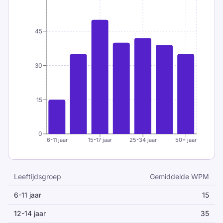
Vergelijk soort met soort: hetzelfde apparaat,
vergelijkbare testlengte en vergelijkbare
45
nauwkeurigheidsregels.
Concentreer u op techniek en vertrouwen
30
voor jongere leerlingen voordat u
snelheidsdoelen verlegt.
15
Belangrijke beperkingen
0
Leeftijdscategorieën combineren
6-11 jaar
15-17 jaar
25-34 jaar
50+ jaar
apparaatverschillen, scholing en
oefentoegang.
Leeftijdsgroep
Gemiddelde WPM
De meeste grote datasets zijn Engelstalig en
Typesnelheid per leeftijdsgroep
gericht op QWERTY.
6-11 jaar
15
12-14 jaar
35
Korte tests kunnen de snelheid overschatten