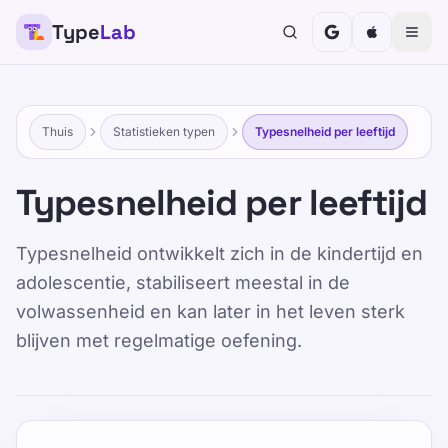
Type
Lab
TypeLab
Maak typen leuk en effectief voor kinderen, tieners,
volwassenen en senioren. Leer in je eigen tempo
met onze gestructureerde en speelse aanpak.
Thuis
Statistieken typen
Typesnelheid per leeftijd
Opleiding
Test jezelf
Typesnelheid per leeftijd
Thuis
/
Statistieken typen
/
Typesnelheid per leeftijd
Typesnelheid ontwikkelt zich in de kindertijd en
adolescentie, stabiliseert meestal in de
NL
volwassenheid en kan later in het leven sterk
Typesnelheid per
blijven met regelmatige oefening.
leeftijd
Published 2025-01-15