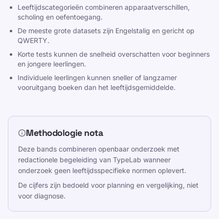
blijven met regelmatige oefening.
Leeftijdscategorieën combineren apparaatverschillen,
scholing en oefentoegang.
De meeste grote datasets zijn Engelstalig en gericht op
QWERTY.
Korte tests kunnen de snelheid overschatten voor beginners
en jongere leerlingen.
Individuele leerlingen kunnen sneller of langzamer
Bronnen
vooruitgang boeken dan het leeftijdsgemiddelde.
Maak typen leuk en effectief voor kinderen,
tieners, volwassenen en senioren. Leer in je eigen
Methodologie nota
tempo met onze gestructureerde en speelse
aanpak.
Deze bands combineren openbaar onderzoek met
redactionele begeleiding van TypeLab wanneer
Verscheidene
onderzoek geen leeftijdsspecifieke normen oplevert.
De cijfers zijn bedoeld voor planning en vergelijking, niet
Privacybeleid
voor diagnose.
Servicevoorwaarden
Editorial Policy