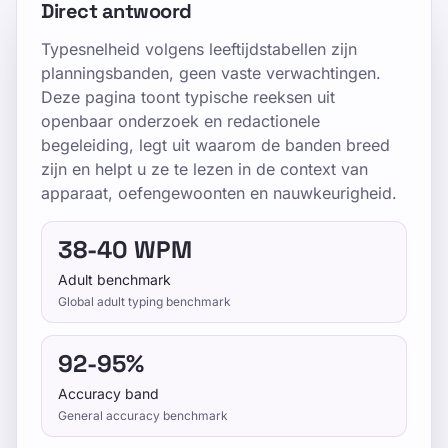
Direct antwoord
Updated 2026-07-08
Typesnelheid volgens leeftijdstabellen zijn
By TypeLab Editorial Team
planningsbanden, geen vaste verwachtingen.
Deze pagina toont typische reeksen uit
Vergelijk typesnelheid per leeftijdsgroep en
openbaar onderzoek en redactionele
zie hoe oefening, schoolgebruik en
begeleiding, legt uit waarom de banden breed
dagelijkse tijd achter het toetsenbord WPM
zijn en helpt u ze te lezen in de context van
beïnvloeden.
apparaat, oefengewoonten en nauwkeurigheid.
Gebruik TypeLab om van vertrouwen bij de
38-40 WPM
eerste toetsen door te groeien naar een
dagelijkse flow in blind typen met
Adult benchmark
gestructureerde lessen, herhaalbare tests en
Global adult typing benchmark
spelgerichte oefening die past bij school,
huiswerk en kantoorritmes.
92-95%
Pick one clear goal for today, go slowly
Accuracy band
General accuracy benchmark
enough to stay accurate, and re-check under
the same settings.