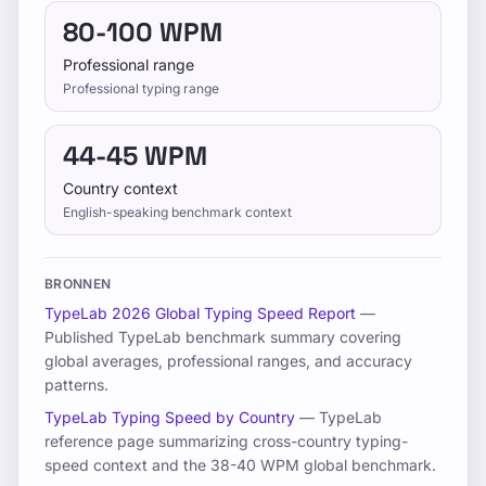
80-100 WPM
Doe een typesnelheidstest, volg gratis lessen
Professional range
en oefen dagelijks om WPM en
Professional typing range
nauwkeurigheid te verbeteren.
44-45 WPM
Opleiding
Country context
English-speaking benchmark context
Test jezelf
BRONNEN
TypeLab 2026 Global Typing Speed Report
—
Published TypeLab benchmark summary covering
global averages, professional ranges, and accuracy
patterns.
Opleiding
TypeLab Typing Speed by Country
— TypeLab
Test jezelf
reference page summarizing cross-country typing-
speed context and the 38-40 WPM global benchmark.
Prijzen