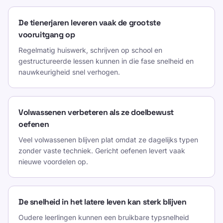
Ongeveer 30 tot 35 WPM is een gebruikelijke
De tienerjaren leveren vaak de grootste
maatstaf, hoewel de voortgang afhangt van
vooruitgang op
de oefenfrequentie en techniek.
Regelmatig huiswerk, schrijven op school en
gestructureerde lessen kunnen in die fase snelheid en
Neemt de typsnelheid af met de leeftijd?
nauwkeurigheid snel verhogen.
Het kan iets afnemen, maar regelmatig
toetsenbordgebruik en goede gewoonten
Volwassenen verbeteren als ze doelbewust
zorgen er vaak voor dat de prestaties
oefenen
jarenlang sterk blijven.
Veel volwassenen blijven plat omdat ze dagelijks typen
zonder vaste techniek. Gericht oefenen levert vaak
Wanneer moeten kinderen beginnen met
nieuwe voordelen op.
blindtypen?
Veel leerlingen kunnen rond de leeftijd van 6
tot 8 jaar beginnen, waarbij ze zich eerst
De snelheid in het latere leven kan sterk blijven
concentreren op comfort, plaatsing van de
Oudere leerlingen kunnen een bruikbare typsnelheid
vingers en vertrouwen.