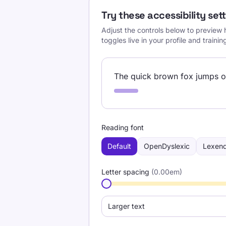
Try these accessibility set
Adjust the controls below to preview
toggles live in your profile and trainin
The quick brown fox jumps ove
Reading font
Default
OpenDyslexic
Lexen
Letter spacing
(
0.00
em)
Larger text