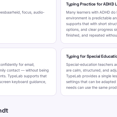
Typing Practice for ADHD 
leesbaarheid, focus, audio-
Many learners with ADHD do 
environment is predictable 
supports that with short stru
options, and clear progress s
finished, and repeated without
Typing for Special Educati
onfidently for email,
Special-education teachers a
mily contact — without being
are calm, structured, and adju
nts. TypeLab supports that
TypeLab provides a single les
n-screen keyboard guidance,
settings that can be adapted 
needs can use the same produ
indt