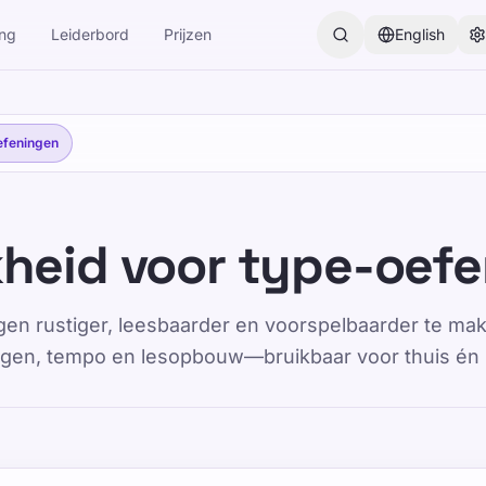
ing
Leiderbord
Prijzen
English
efeningen
kheid voor type-oef
en rustiger, leesbaarder en voorspelbaarder te make
ingen, tempo en lesopbouw—bruikbaar voor thuis én i