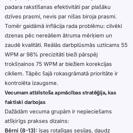
padara rakstīšanas efektivitāti par plašāku
dzīves prasmi, nevis par nišas biroja prasmi.
Tomēr gaidāmā inflācija rada problēmu: cilvēki
dzenas pēc nereāliem ātruma mērķiem un
zaudē kvalitāti. Reālās darbplūsmās uzticams 55
WPM ar 98% precizitāti bieži pārspēj
trokšņainos 75 WPM ar biežiem korekcijas
cikliem. Tāpēc šajā rokasgrāmatā prioritāte ir
kontrolēta izaugsme.
Vecumam atbilstoša apmācības stratēģija, kas
faktiski darbojas
Dažādām vecuma grupām ir nepieciešams
atšķirīgs prakses dizains:
Bērni (8-13):
īsas rotaļīgas sesijas, daudz