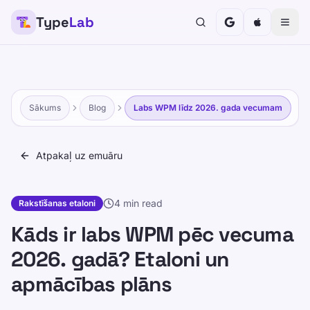
Type
Lab
Sākums
Blog
Labs WPM līdz 2026. gada vecumam
Atpakaļ uz emuāru
4 min read
Rakstīšanas etaloni
Kāds ir labs WPM pēc vecuma
2026. gadā? Etaloni un
apmācības plāns