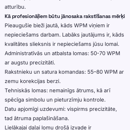
atturību.
Kā profesionāļiem būtu jānosaka rakstīšanas mērķi
Pieaugušie bieži jautā, kāds WPM viņiem ir
nepieciešams darbam. Labāks jautājums ir, kāds
kvalitātes slieksnis ir nepieciešams jūsu lomai.
Administratīvās un atbalsta lomas: 50-70 WPM
ar augstu precizitāti.
Rakstnieku un satura komandas: 55–80 WPM ar
zemu korekcijas berzi.
Tehniskās lomas: nemainīgs ātrums, kā arī
spēcīga simbolu un pieturzīmju kontrole.
Datu apjomīgi uzdevumi: vispirms precizitāte,
tad ātruma paplašināšana.
Lielākajai daļai lomu drošā izvade ir