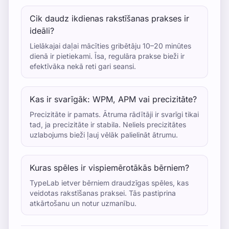
Cik daudz ikdienas rakstīšanas prakses ir
ideāli?
Lielākajai daļai mācīties gribētāju 10–20 minūtes
dienā ir pietiekami. Īsa, regulāra prakse bieži ir
efektīvāka nekā reti gari seansi.
Kas ir svarīgāk: WPM, APM vai precizitāte?
Precizitāte ir pamats. Ātruma rādītāji ir svarīgi tikai
tad, ja precizitāte ir stabila. Neliels precizitātes
uzlabojums bieži ļauj vēlāk palielināt ātrumu.
Kuras spēles ir vispiemērotākās bērniem?
TypeLab ietver bērniem draudzīgas spēles, kas
veidotas rakstīšanas praksei. Tās pastiprina
atkārtošanu un notur uzmanību.