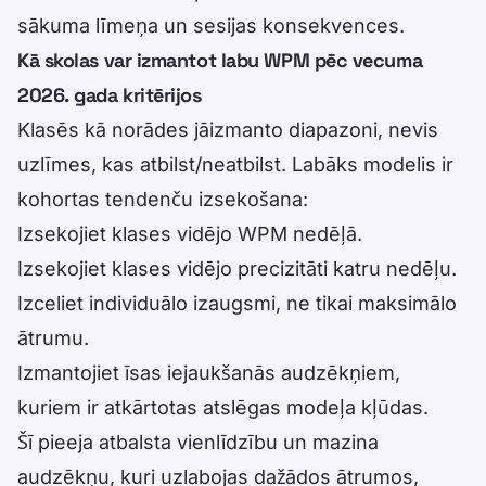
sākuma līmeņa un sesijas konsekvences.
Kā skolas var izmantot labu WPM pēc vecuma
2026. gada kritērijos
Klasēs kā norādes jāizmanto diapazoni, nevis
uzlīmes, kas atbilst/neatbilst. Labāks modelis ir
kohortas tendenču izsekošana:
Izsekojiet klases vidējo WPM nedēļā.
Izsekojiet klases vidējo precizitāti katru nedēļu.
Izceliet individuālo izaugsmi, ne tikai maksimālo
ātrumu.
Izmantojiet īsas iejaukšanās audzēkņiem,
kuriem ir atkārtotas atslēgas modeļa kļūdas.
Šī pieeja atbalsta vienlīdzību un mazina
audzēkņu, kuri uzlabojas dažādos ātrumos,