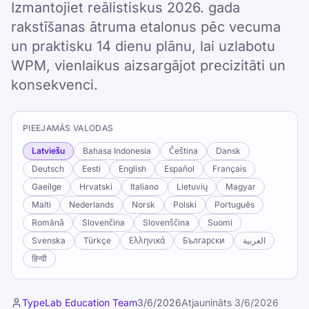
Izmantojiet reālistiskus 2026. gada
rakstīšanas ātruma etalonus pēc vecuma
un praktisku 14 dienu plānu, lai uzlabotu
WPM, vienlaikus aizsargājot precizitāti un
konsekvenci.
PIEEJAMĀS VALODAS
Latviešu
Bahasa Indonesia
Čeština
Dansk
Deutsch
Eesti
English
Español
Français
Gaeilge
Hrvatski
Italiano
Lietuvių
Magyar
Malti
Nederlands
Norsk
Polski
Português
Română
Slovenčina
Slovenščina
Suomi
Svenska
Türkçe
Ελληνικά
Български
العربية
हिन्दी
TypeLab Education Team
3/6/2026
Atjaunināts
3/6/2026