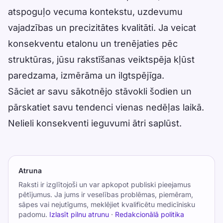
atspoguļo vecuma kontekstu, uzdevumu
vajadzības un precizitātes kvalitāti. Ja veicat
konsekventu etalonu un trenējaties pēc
struktūras, jūsu rakstīšanas veiktspēja kļūst
paredzama, izmērāma un ilgtspējīga.
Sāciet ar savu sākotnējo stāvokli šodien un
pārskatiet savu tendenci vienas nedēļas laikā.
Nelieli konsekventi ieguvumi ātri saplūst.
Atruna
Raksti ir izglītojoši un var apkopot publiski pieejamus
pētījumus. Ja jums ir veselības problēmas, piemēram,
sāpes vai nejutīgums, meklējiet kvalificētu medicīnisku
padomu.
Izlasīt pilnu atrunu
·
Redakcionālā politika