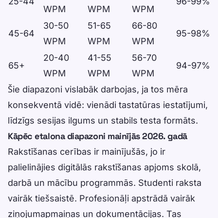
25-44
96-99%
WPM
WPM
WPM
30-50
51-65
66-80
45-64
95-98%
WPM
WPM
WPM
20-40
41-55
56-70
65+
94-97%
WPM
WPM
WPM
Šie diapazoni vislabāk darbojas, ja tos mēra
konsekventā vidē: vienādi tastatūras iestatījumi,
līdzīgs sesijas ilgums un stabils testa formāts.
Kāpēc etalona diapazoni mainījās 2026. gadā
Rakstīšanas cerības ir mainījušās, jo ir
palielinājies digitālās rakstīšanas apjoms skolā,
darbā un mācību programmās. Studenti raksta
vairāk tiešsaistē. Profesionāļi apstrādā vairāk
ziņojumapmaiņas un dokumentācijas. Tas