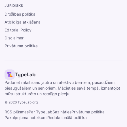
JURIDISKS
Drošības politika
Atbildīga atklāšana
Editorial Policy
Disclaimer
Privātuma politika
TypeLab
Padariet rakstīšanu jautru un efektīvu bērniem, pusaudžiem,
pieaugušajiem un senioriem. Mācieties savā tempā, izmantojot
mūsu strukturēto un rotaļīgo pieeju.
©
2026
TypeLab.org
RSS plūsmas
Par TypeLab
Sazināties
Privātuma politika
Pakalpojuma noteikumi
Redakcionālā politika