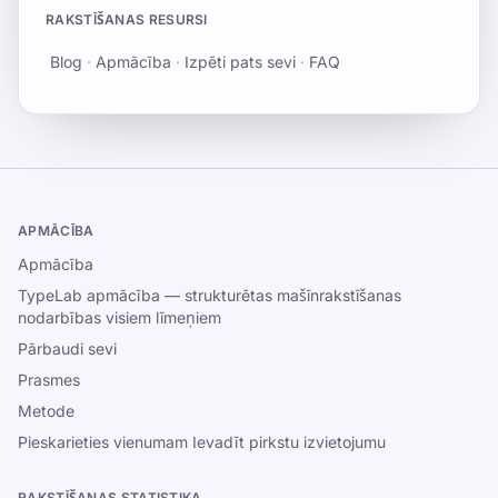
RAKSTĪŠANAS RESURSI
Blog
·
Apmācība
·
Izpēti pats sevi
·
FAQ
APMĀCĪBA
Apmācība
TypeLab apmācība — strukturētas mašīnrakstīšanas
nodarbības visiem līmeņiem
Pārbaudi sevi
Prasmes
Metode
Pieskarieties vienumam Ievadīt pirkstu izvietojumu
RAKSTĪŠANAS STATISTIKA