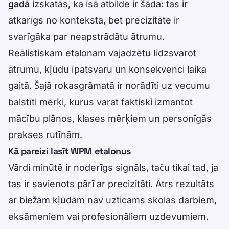
gadā
izskatās, ka īsā atbilde ir šāda: tas ir
atkarīgs no konteksta, bet precizitāte ir
svarīgāka par neapstrādātu ātrumu.
Reālistiskam etalonam vajadzētu līdzsvarot
ātrumu, kļūdu īpatsvaru un konsekvenci laika
gaitā. Šajā rokasgrāmatā ir norādīti uz vecumu
balstīti mērķi, kurus varat faktiski izmantot
mācību plānos, klases mērķiem un personīgās
prakses rutīnām.
Kā pareizi lasīt WPM etalonus
Vārdi minūtē ir noderīgs signāls, taču tikai tad, ja
tas ir savienots pārī ar precizitāti. Ātrs rezultāts
ar biežām kļūdām nav uzticams skolas darbiem,
eksāmeniem vai profesionāliem uzdevumiem.