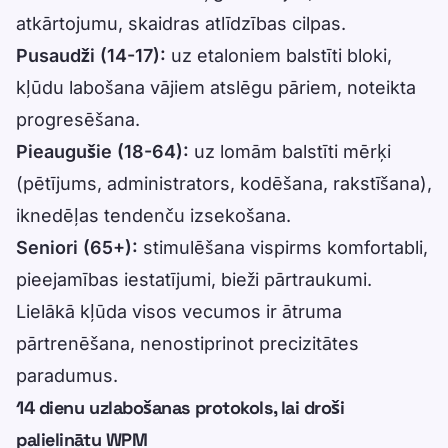
atkārtojumu, skaidras atlīdzības cilpas.
Pusaudži (14-17):
uz etaloniem balstīti bloki,
kļūdu labošana vājiem atslēgu pāriem, noteikta
progresēšana.
Pieaugušie (18-64):
uz lomām balstīti mērķi
(pētījums, administrators, kodēšana, rakstīšana),
iknedēļas tendenču izsekošana.
Seniori (65+):
stimulēšana vispirms komfortabli,
pieejamības iestatījumi, bieži pārtraukumi.
Lielākā kļūda visos vecumos ir ātruma
pārtrenēšana, nenostiprinot precizitātes
paradumus.
14 dienu uzlabošanas protokols, lai droši
palielinātu WPM