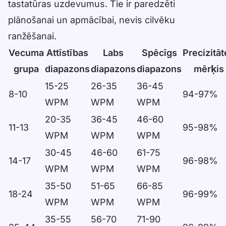
tastatūras uzdevumus. Tie ir paredzēti
plānošanai un apmācībai, nevis cilvēku
ranžēšanai.
Vecuma
Attīstības
Labs
Spēcīgs
Precizitāt
grupa
diapazons
diapazons
diapazons
mērķis
Data table
15-25
26-35
36-45
8-10
94-97%
WPM
WPM
WPM
20-35
36-45
46-60
11-13
95-98%
WPM
WPM
WPM
30-45
46-60
61-75
14-17
96-98%
WPM
WPM
WPM
35-50
51-65
66-85
18-24
96-99%
WPM
WPM
WPM
35-55
56-70
71-90