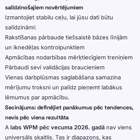
salīdzinošajiem novērtējumiem
Izmantojiet stabilu ceļu, lai jūsu dati būtu
salīdzināmi:
Rakstīšanas pārbaude tiešsaistē
bāzes līnijām
un iknedēļas kontrolpunktiem
Apmācības nodarbības
mērķtiecīgiem treniņiem
Pārbaudi sevi
validācijas braucieniem
Vienas darbplūsmas saglabāšana samazina
mērījumu troksni un palīdz pieņemt labākus
lēmumus par apmācību.
Secinājums: definējiet panākumus pēc tendences,
nevis pēc viena rezultāta
A
labs WPM pēc vecuma 2026. gadā
nav viens
universāls skaitlis. Tas ir diapazons, kas