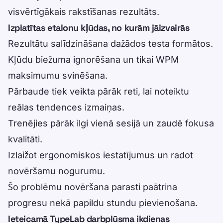
visvērtīgākais rakstīšanas rezultāts.
Izplatītas etalonu kļūdas, no kurām jāizvairās
Rezultātu salīdzināšana dažādos testa formātos.
Kļūdu biežuma ignorēšana un tikai WPM
maksimumu svinēšana.
Pārbaude tiek veikta pārāk reti, lai noteiktu
reālas tendences izmaiņas.
Trenējies pārāk ilgi vienā sesijā un zaudē fokusa
kvalitāti.
Izlaižot ergonomiskos iestatījumus un radot
novēršamu nogurumu.
Šo problēmu novēršana parasti paātrina
progresu nekā papildu stundu pievienošana.
Ieteicamā TypeLab darbplūsma ikdienas