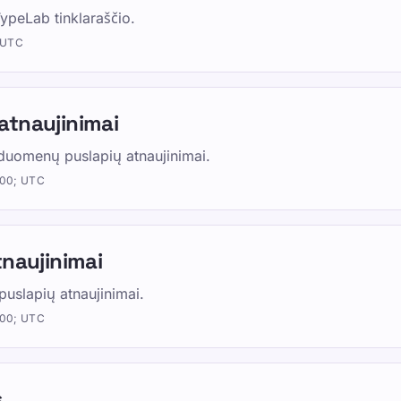
 TypeLab tinklaraščio.
 UTC
atnaujinimai
duomenų puslapių atnaujinimai.
:00; UTC
tnaujinimai
uslapių atnaujinimai.
:00; UTC
s