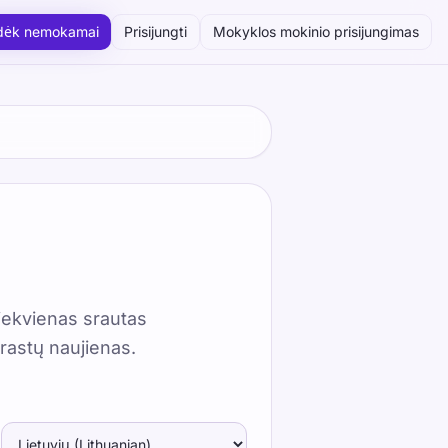
dėk nemokamai
Prisijungti
Mokyklos mokinio prisijungimas
, vadovaudamiesi mūsų struktūrizuotu ir žaismingu
iekvienas srautas
 rastų naujienas.