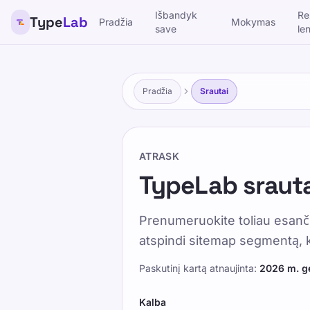
Išbandyk
Re
Type
Lab
Pradžia
Mokymas
save
le
TypeLab
Padarykite teksto rašymą smagiu ir veiksmingu vaikams,
požiūriu.
Mokymas
Išbandyk save
Pradžia
Srautai
Pradžia
/
TypeLab srautai
ATRASK
TypeLab sraut
LT
Prenumeruokite toliau esanč
TypeLab sr
atspindi sitemap segmentą, ka
Paskutinį kartą atnaujinta
:
2026 m. ge
Published 2025-01-15
Updated 2
Kalba