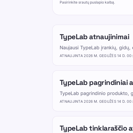
Pasirinkite srautų puslapio kalbą.
Prenumeruokite toliau esančius srau
srautas atspindi sitemap segmentą, 
Prenumeruokite toliau esančius srau
srautas atspindi sitemap segmentą, ka
TypeLab atnaujinimai
rastų naujienas.
Naujausi TypeLab įrankių, gidų, e
Naudokite TypeLab, kad nuo pasitikėj
ATNAUJINTA
2026 M. GEGUŽĖS 14 D. 00
spausdinimo ritmo su struktūruotomi
grįsta praktika, kuri dera prie mokyk
TypeLab pagrindiniai a
Pick one clear goal for today, go sl
same settings.
TypeLab pagrindinio produkto, gi
Atlikite spausdinimo greičio testą,
ATNAUJINTA
2026 M. GEGUŽĖS 14 D. 00
praktikuokitės, kad pagerintumėte W
TypeLab tinklaraščio a