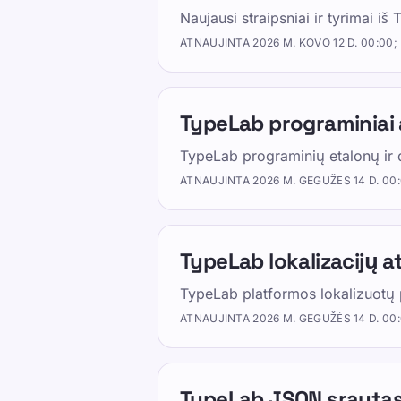
Treniruotės
Naujausi straipsniai ir tyrimai iš
ATNAUJINTA
2026 M. KOVO 12 D. 00:00;
Išbandykite save
TypeLab programiniai 
TypeLab programinių etalonų ir 
ATNAUJINTA
2026 M. GEGUŽĖS 14 D. 00
Mokymas
Išbandyk save
TypeLab lokalizacijų a
Kainos
TypeLab platformos lokalizuotų p
ATNAUJINTA
2026 M. GEGUŽĖS 14 D. 00
Dalintis šiuo puslapiu
Dalintis X
TypeLab JSON srauta