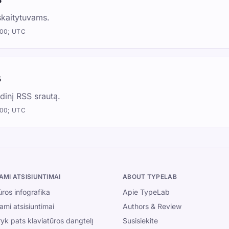
kaitytuvams.
:00; UTC
s
dinį RSS srautą.
:00; UTC
Įvairūs
Privatumo politika
ms, paaugliams,
MI ATSISIUNTIMAI
ABOUT TYPELAB
adovaudamiesi mūsų
Paslaugų teikimo sąlygos
ūros infografika
Apie TypeLab
Editorial Policy
mi atsisiuntimai
Authors & Review
yk pats klaviatūros dangtelį
Susisiekite
Susisiekite