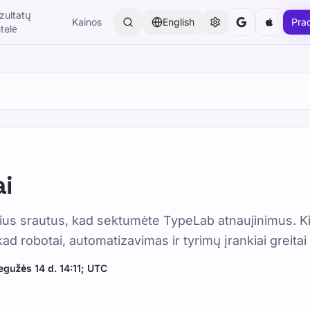
zultatų
Kainos
English
Pra
ntelė
 paaugliams, suaugusiems ir senjorams. Mokykitės savo tempu
ai
ius srautus, kad sektumėte TypeLab atnaujinimus. K
autai
d robotai, automatizavimas ir tyrimų įrankiai greitai
gužės 14 d. 14:11; UTC
026-07-08
By TypeLab Editorial Team