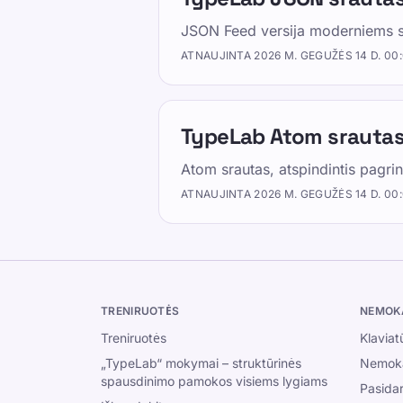
Dalintis Facebook
JSON Feed versija moderniems s
ATNAUJINTA
2026 M. GEGUŽĖS 14 D. 00
Dalintis LinkedIn
Dalintis WhatsApp
TypeLab Atom srauta
Atom srautas, atspindintis pagrin
ATNAUJINTA
2026 M. GEGUŽĖS 14 D. 00
Ištekliai
Padarykite teksto rašymą smagiu ir veiksmingu vaika
TRENIRUOTĖS
NEMOKA
suaugusiems ir senjorams. Mokykitės savo tempu, v
Treniruotės
Klaviat
struktūrizuotu ir žaismingu požiūriu.
„TypeLab“ mokymai – struktūrinės
Nemoka
spausdinimo pamokos visiems lygiams
Pasidar