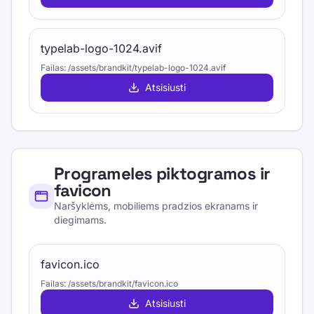
typelab-logo-1024.avif
Failas
:
/assets/brandkit/typelab-logo-1024.avif
Atsisiusti
Programeles piktogramos ir
favicon
Naršyklėms, mobiliems pradzios ekranams ir
diegimams.
favicon.ico
Failas
:
/assets/brandkit/favicon.ico
Atsisiusti