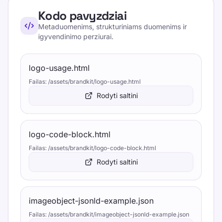
Kodo pavyzdziai
Metaduomenims, strukturiniams duomenims ir
igyvendinimo perziurai.
logo-usage.html
Failas
:
/assets/brandkit/logo-usage.html
Rodyti saltini
logo-code-block.html
Failas
:
/assets/brandkit/logo-code-block.html
Rodyti saltini
imageobject-jsonld-example.json
Failas
:
/assets/brandkit/imageobject-jsonld-example.json