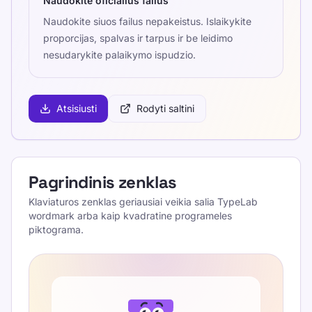
Naudokite oficialius failus
Naudokite siuos failus nepakeistus. Islaikykite
proporcijas, spalvas ir tarpus ir be leidimo
nesudarykite palaikymo ispudzio.
Atsisiusti
Rodyti saltini
Pagrindinis zenklas
Klaviaturos zenklas geriausiai veikia salia TypeLab
wordmark arba kaip kvadratine programeles
piktograma.