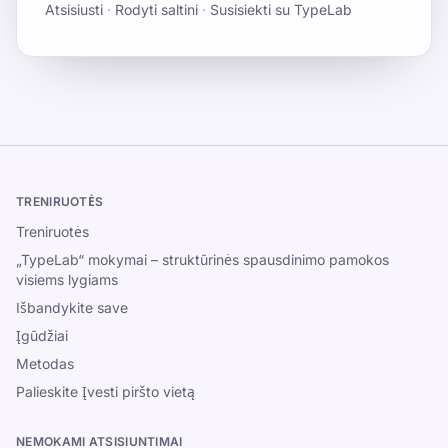
Atsisiusti
·
Rodyti saltini
·
Susisiekti su TypeLab
TRENIRUOTĖS
Treniruotės
„TypeLab“ mokymai – struktūrinės spausdinimo pamokos
visiems lygiams
Išbandykite save
Įgūdžiai
Metodas
Palieskite Įvesti piršto vietą
NEMOKAMI ATSISIUNTIMAI