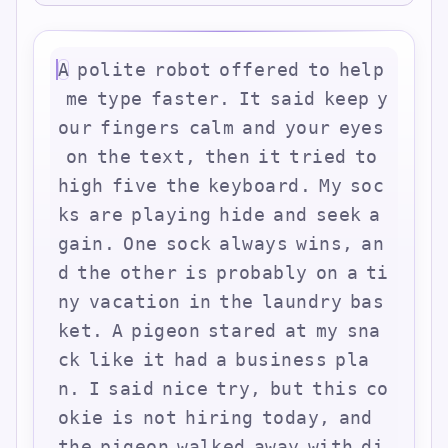
A
p
o
l
i
t
e
r
o
b
o
t
o
f
f
e
r
e
d
t
o
h
e
l
p
m
e
t
y
p
e
f
a
s
t
e
r
.
I
t
s
a
i
d
k
e
e
p
y
o
u
r
f
i
n
g
e
r
s
c
a
l
m
a
n
d
y
o
u
r
e
y
e
s
o
n
t
h
e
t
e
x
t
,
t
h
e
n
i
t
t
r
i
e
d
t
o
h
i
g
h
f
i
v
e
t
h
e
k
e
y
b
o
a
r
d
.
M
y
s
o
c
k
s
a
r
e
p
l
a
y
i
n
g
h
i
d
e
a
n
d
s
e
e
k
a
g
a
i
n
.
O
n
e
s
o
c
k
a
l
w
a
y
s
w
i
n
s
,
a
n
d
t
h
e
o
t
h
e
r
i
s
p
r
o
b
a
b
l
y
o
n
a
t
i
n
y
v
a
c
a
t
i
o
n
i
n
t
h
e
l
a
u
n
d
r
y
b
a
s
k
e
t
.
A
p
i
g
e
o
n
s
t
a
r
e
d
a
t
m
y
s
n
a
c
k
l
i
k
e
i
t
h
a
d
a
b
u
s
i
n
e
s
s
p
l
a
n
.
I
s
a
i
d
n
i
c
e
t
r
y
,
b
u
t
t
h
i
s
c
o
o
k
i
e
i
s
n
o
t
h
i
r
i
n
g
t
o
d
a
y
,
a
n
d
t
h
e
p
i
g
e
o
n
w
a
l
k
e
d
a
w
a
y
w
i
t
h
d
i