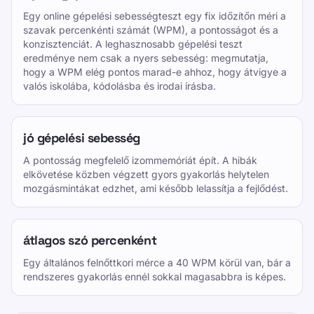
Egy online gépelési sebességteszt egy fix időzítőn méri a
szavak percenkénti számát (WPM), a pontosságot és a
konzisztenciát. A leghasznosabb gépelési teszt
eredménye nem csak a nyers sebesség: megmutatja,
hogy a WPM elég pontos marad-e ahhoz, hogy átvigye a
valós iskolába, kódolásba és irodai írásba.
jó gépelési sebesség
A pontosság megfelelő izommemóriát épít. A hibák
elkövetése közben végzett gyors gyakorlás helytelen
mozgásmintákat edzhet, ami később lelassítja a fejlődést.
átlagos szó percenként
Egy általános felnőttkori mérce a 40 WPM körül van, bár a
rendszeres gyakorlás ennél sokkal magasabbra is képes.