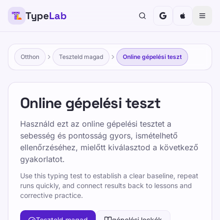
Type
Lab
Otthon
Teszteld magad
Online gépelési teszt
Online gépelési teszt
Használd ezt az online gépelési tesztet a
sebesség és pontosság gyors, ismételhető
ellenőrzéséhez, mielőtt kiválasztod a következő
gyakorlatot.
Use this typing test to establish a clear baseline, repeat
runs quickly, and connect results back to lessons and
corrective practice.
Teszteld magad
gépelési leckék