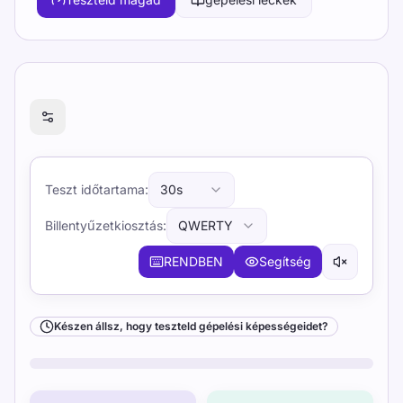
Készen állsz, hogy teszteld gépelési képességeidet?
Teszt időtartama
:
30s
Billentyűzetkiosztás
:
QWERTY
RENDBEN
Segítség
Készen állsz, hogy teszteld gépelési képességeidet?