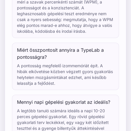
méri a szavak percenkénti számát (WPM), a
pontosságot és a konzisztenciát. A
leghasznosabb gépelési teszt eredménye nem
csak a nyers sebesség: megmutatja, hogy a WPM
elég pontos marad-e ahhoz, hogy átvigye a valós
iskolába, kódolásba és irodai írásba.
Miért összpontosít annyira a TypeLab a
pontosságra?
A pontosság megfelelő izommemóriát épít. A
hibák elkövetése közben végzett gyors gyakorlás
helytelen mozgásmintákat edzhet, ami később
lelassítja a fejlődést.
Mennyi napi gépelési gyakorlat az ideális?
A legtöbb tanuló számára ideális a napi 10-20
perces gépelési gyakorlat. Egy rövid gépelési
gyakorlati terv leckékkel, egy vagy két időzített
teszttel és a gyenge billentyűk áttekintésével