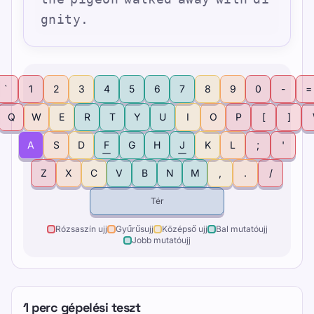
g
n
i
t
y
.
`
1
2
3
4
5
6
7
8
9
0
-
=
Q
W
E
R
T
Y
U
I
O
P
[
]
A
S
D
F
G
H
J
K
L
;
'
Z
X
C
V
B
N
M
,
.
/
Tér
Rózsaszín ujj
Gyűrűsujj
Középső ujj
Bal mutatóujj
Jobb mutatóujj
1 perc gépelési teszt