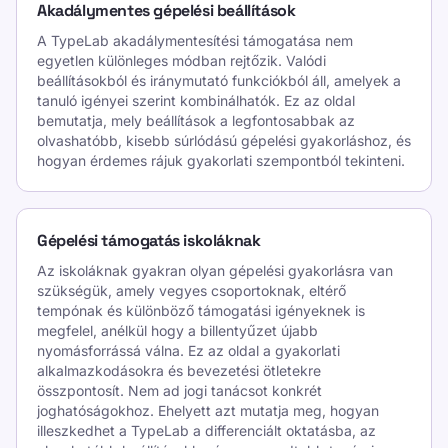
Akadálymentes gépelési beállítások
A TypeLab akadálymentesítési támogatása nem
egyetlen különleges módban rejtőzik. Valódi
beállításokból és iránymutató funkciókból áll, amelyek a
tanuló igényei szerint kombinálhatók. Ez az oldal
bemutatja, mely beállítások a legfontosabbak az
olvashatóbb, kisebb súrlódású gépelési gyakorláshoz, és
hogyan érdemes rájuk gyakorlati szempontból tekinteni.
Gépelési támogatás iskoláknak
Az iskoláknak gyakran olyan gépelési gyakorlásra van
szükségük, amely vegyes csoportoknak, eltérő
tempónak és különböző támogatási igényeknek is
megfelel, anélkül hogy a billentyűzet újabb
nyomásforrássá válna. Ez az oldal a gyakorlati
alkalmazkodásokra és bevezetési ötletekre
összpontosít. Nem ad jogi tanácsot konkrét
joghatóságokhoz. Ehelyett azt mutatja meg, hogyan
illeszkedhet a TypeLab a differenciált oktatásba, az