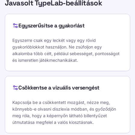
Javasolt TypeLab-beállítások
Egyszerűsítse a gyakorlást
Egyszerre csak egy leckét vagy egy rövid
gyakorlóblokkot használjon. Ne zsúfoljon egy
alkalomba több célt, például sebességet, pontosságot
és ismeretlen játékmechanikákat.
Csökkentse a vizuális versengést
Kapcsolja be a csökkentett mozgást, nézze meg,
könnyebb-e olvasni diszlexia módban, és győződjön
meg róla, hogy a képernyőn látható billentyűzet
útmutatása megfelel a valós kiosztásnak.