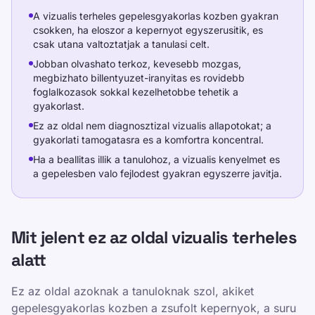
A vizualis terheles gepelesgyakorlas kozben gyakran
csokken, ha eloszor a kepernyot egyszerusitik, es
csak utana valtoztatjak a tanulasi celt.
Jobban olvashato terkoz, kevesebb mozgas,
megbizhato billentyuzet-iranyitas es rovidebb
foglalkozasok sokkal kezelhetobbe tehetik a
gyakorlast.
Ez az oldal nem diagnosztizal vizualis allapotokat; a
gyakorlati tamogatasra es a komfortra koncentral.
Ha a beallitas illik a tanulohoz, a vizualis kenyelmet es
a gepelesben valo fejlodest gyakran egyszerre javitja.
Mit jelent ez az oldal vizualis terheles
alatt
Ez az oldal azoknak a tanuloknak szol, akiket
gepelesgyakorlas kozben a zsufolt kepernyok, a suru