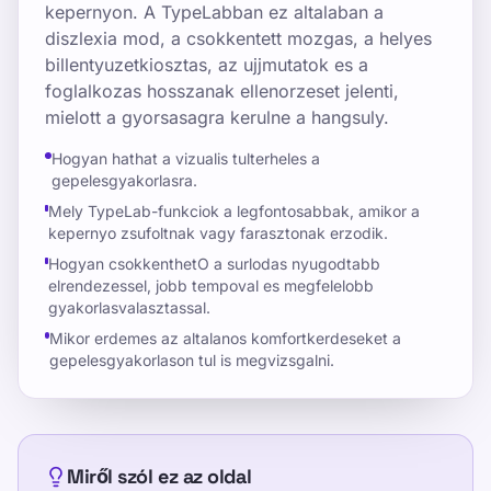
kepernyon. A TypeLabban ez altalaban a
diszlexia mod, a csokkentett mozgas, a helyes
billentyuzetkiosztas, az ujjmutatok es a
foglalkozas hosszanak ellenorzeset jelenti,
mielott a gyorsasagra kerulne a hangsuly.
Hogyan hathat a vizualis tulterheles a
gepelesgyakorlasra.
Mely TypeLab-funkciok a legfontosabbak, amikor a
kepernyo zsufoltnak vagy farasztonak erzodik.
Hogyan csokkenthetO a surlodas nyugodtabb
elrendezessel, jobb tempoval es megfelelobb
gyakorlasvalasztassal.
Mikor erdemes az altalanos komfortkerdeseket a
gepelesgyakorlason tul is megvizsgalni.
Miről szól ez az oldal