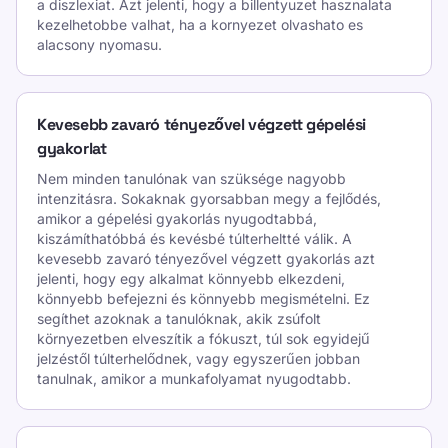
a diszlexiat. Azt jelenti, hogy a billentyuzet hasznalata
kezelhetobbe valhat, ha a kornyezet olvashato es
alacsony nyomasu.
Kevesebb zavaró tényezővel végzett gépelési
gyakorlat
Nem minden tanulónak van szüksége nagyobb
intenzitásra. Sokaknak gyorsabban megy a fejlődés,
amikor a gépelési gyakorlás nyugodtabbá,
kiszámíthatóbbá és kevésbé túlterheltté válik. A
kevesebb zavaró tényezővel végzett gyakorlás azt
jelenti, hogy egy alkalmat könnyebb elkezdeni,
könnyebb befejezni és könnyebb megismételni. Ez
segíthet azoknak a tanulóknak, akik zsúfolt
környezetben elveszítik a fókuszt, túl sok egyidejű
jelzéstől túlterhelődnek, vagy egyszerűen jobban
tanulnak, amikor a munkafolyamat nyugodtabb.