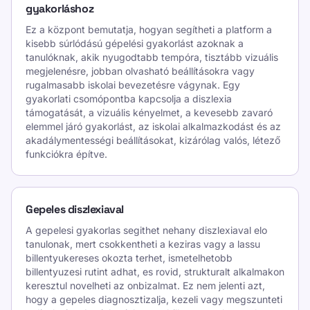
gyakorláshoz
Ez a központ bemutatja, hogyan segítheti a platform a
kisebb súrlódású gépelési gyakorlást azoknak a
tanulóknak, akik nyugodtabb tempóra, tisztább vizuális
megjelenésre, jobban olvasható beállításokra vagy
rugalmasabb iskolai bevezetésre vágynak. Egy
gyakorlati csomópontba kapcsolja a diszlexia
támogatását, a vizuális kényelmet, a kevesebb zavaró
elemmel járó gyakorlást, az iskolai alkalmazkodást és az
akadálymentességi beállításokat, kizárólag valós, létező
funkciókra építve.
Gepeles diszlexiaval
A gepelesi gyakorlas segithet nehany diszlexiaval elo
tanulonak, mert csokkentheti a keziras vagy a lassu
billentyukereses okozta terhet, ismetelhetobb
billentyuzesi rutint adhat, es rovid, strukturalt alkalmakon
keresztul novelheti az onbizalmat. Ez nem jelenti azt,
hogy a gepeles diagnosztizalja, kezeli vagy megszunteti