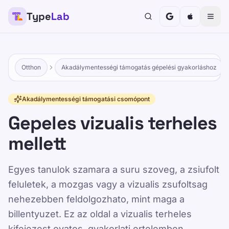
Type
Lab
Otthon
Akadálymentességi támogatás gépelési gyakorláshoz
Akadálymentességi támogatási csomópont
Gepeles vizualis terheles
mellett
Egyes tanulok szamara a suru szoveg, a zsiufolt
feluletek, a mozgas vagy a vizualis zsufoltsag
nehezebben feldolgozhato, mint maga a
billentyuzet. Ez az oldal a vizualis terheles
kifejezest ovatos, gyakorlati ertelemben