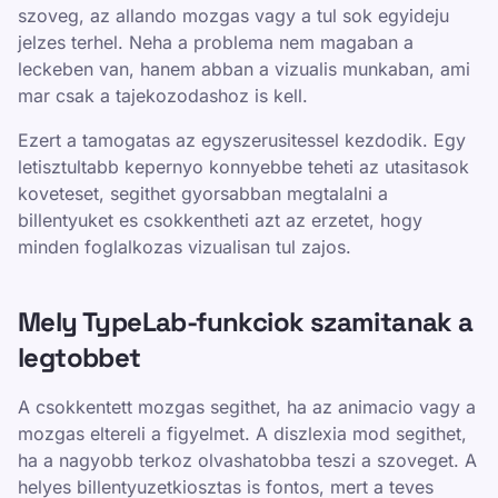
szoveg, az allando mozgas vagy a tul sok egyideju
jelzes terhel. Neha a problema nem magaban a
leckeben van, hanem abban a vizualis munkaban, ami
mar csak a tajekozodashoz is kell.
Ezert a tamogatas az egyszerusitessel kezdodik. Egy
letisztultabb kepernyo konnyebbe teheti az utasitasok
koveteset, segithet gyorsabban megtalalni a
billentyuket es csokkentheti azt az erzetet, hogy
minden foglalkozas vizualisan tul zajos.
Mely TypeLab-funkciok szamitanak a
legtobbet
A csokkentett mozgas segithet, ha az animacio vagy a
mozgas eltereli a figyelmet. A diszlexia mod segithet,
ha a nagyobb terkoz olvashatobba teszi a szoveget. A
helyes billentyuzetkiosztas is fontos, mert a teves