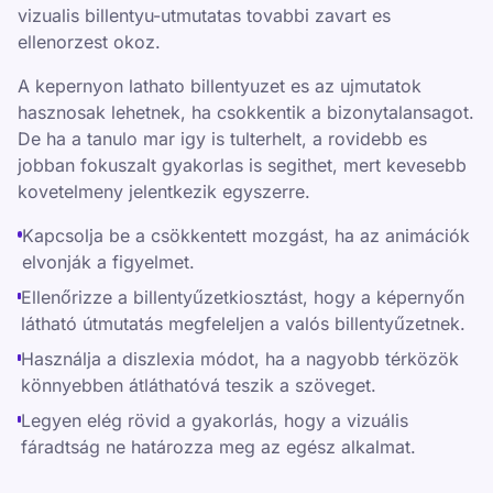
vizualis billentyu-utmutatas tovabbi zavart es
ellenorzest okoz.
A kepernyon lathato billentyuzet es az ujmutatok
hasznosak lehetnek, ha csokkentik a bizonytalansagot.
De ha a tanulo mar igy is tulterhelt, a rovidebb es
jobban fokuszalt gyakorlas is segithet, mert kevesebb
kovetelmeny jelentkezik egyszerre.
Kapcsolja be a csökkentett mozgást, ha az animációk
elvonják a figyelmet.
Ellenőrizze a billentyűzetkiosztást, hogy a képernyőn
látható útmutatás megfeleljen a valós billentyűzetnek.
Használja a diszlexia módot, ha a nagyobb térközök
könnyebben átláthatóvá teszik a szöveget.
Legyen elég rövid a gyakorlás, hogy a vizuális
fáradtság ne határozza meg az egész alkalmat.