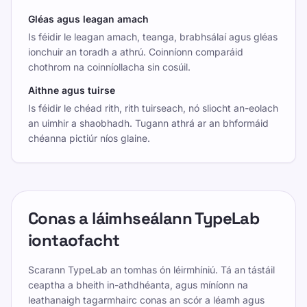
Gléas agus leagan amach
Is féidir le leagan amach, teanga, brabhsálaí agus gléas
ionchuir an toradh a athrú. Coinníonn comparáid
chothrom na coinníollacha sin cosúil.
Aithne agus tuirse
Is féidir le chéad rith, rith tuirseach, nó sliocht an-eolach
an uimhir a shaobhadh. Tugann athrá ar an bhformáid
chéanna pictiúr níos glaine.
Conas a láimhseálann TypeLab
iontaofacht
Scarann TypeLab an tomhas ón léirmhíniú. Tá an tástáil
ceaptha a bheith in-athdhéanta, agus míníonn na
leathanaigh tagarmhairc conas an scór a léamh agus