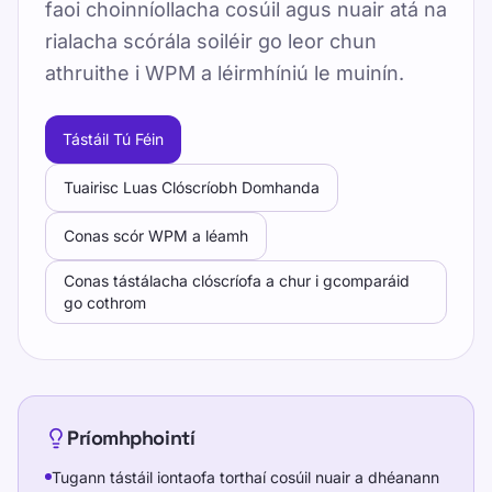
faoi choinníollacha cosúil agus nuair atá na
rialacha scórála soiléir go leor chun
athruithe i WPM a léirmhíniú le muinín.
Tástáil Tú Féin
Tuairisc Luas Clóscríobh Domhanda
Conas scór WPM a léamh
Conas tástálacha clóscríofa a chur i gcomparáid
go cothrom
Príomhphointí
Tugann tástáil iontaofa torthaí cosúil nuair a dhéanann