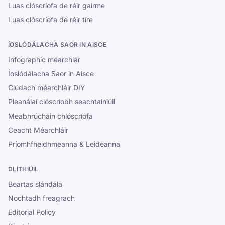
Luas clóscríofa de réir gairme
Luas clóscríofa de réir tíre
ÍOSLÓDÁLACHA SAOR IN AISCE
Infographic méarchlár
Íoslódálacha Saor in Aisce
Clúdach méarchláir DIY
Pleanálaí clóscríobh seachtainiúil
Meabhrúcháin chlóscríofa
Ceacht Méarchláir
Príomhfheidhmeanna & Leideanna
DLÍTHIÚIL
Beartas slándála
Nochtadh freagrach
Editorial Policy