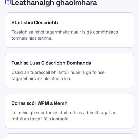
Leathanaigh ghaolmhara
Staitisticí Clóscríobh
Tosaigh sa mhól tagarmhairc nuair is gá comhthéacs
tomhais níos leithne.
Tuairisc Luas Clóscríobh Domhanda
Úsáid an tuarascáil bhliantúil nuair is gá foinse
tagarmhairc in-inléirithe a lua.
Conas scór WPM a léamh
Léirmhínigh scór tar éis duit a fhios a bheith agat an
bhfuil an tástáil féin iontaofa.