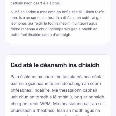
cathain nach ceart é a áibhéil.
Ní hé an sprioc a mhaíomh go bhfuil tástáil uilíoch foirfe
ann. Is é an sprioc an toradh a dhéanamh cobhsaí go
leor ionas gur féidir le foghlaimeoirí, múinteoirí agus
foirne rithanna a chur i gcomparáid gan a bheith ag
buille faoi thuairim cad a d'athraigh.
Cad atá le déanamh ina dhiaidh
Bain úsáid as na socruithe tástála céanna cúpla
uair sula gcinneann tú an ndeachaigh an scór i
bhfeabhas i ndáiríre. Má theastaíonn cabhair
uait chun an toradh a léirmhíniú, bog ar aghaidh
chuig an treoir WPM. Má theastaíonn uait an scil
bhunúsach a fheabhsú, lean an modh agus na