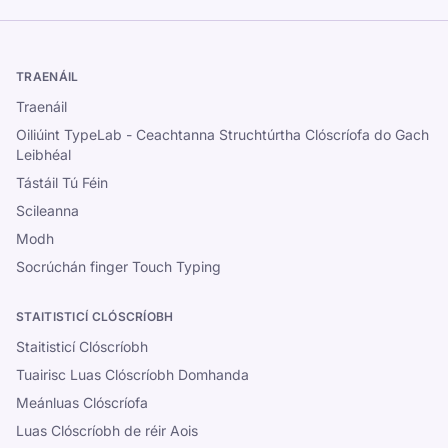
TRAENÁIL
Traenáil
Oiliúint TypeLab - Ceachtanna Struchtúrtha Clóscríofa do Gach
Leibhéal
Tástáil Tú Féin
Scileanna
Modh
Socrúchán finger Touch Typing
STAITISTICÍ CLÓSCRÍOBH
Staitisticí Clóscríobh
Tuairisc Luas Clóscríobh Domhanda
Meánluas Clóscríofa
Luas Clóscríobh de réir Aois