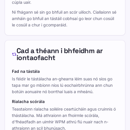
cúpla uair.
Ní fhágann sé sin go bhfuil an scór uilíoch. Ciallaíonn sé
amháin go bhfuil an tástáil cobhsaí go leor chun cosúil
le cosúil a chur i gcomparáid.
Cad a théann i bhfeidhm ar
iontaofacht
Fad na tástála
Is féidir le tástálacha an-ghearra léim suas nó síos go
tapa mar go mbíonn níos lú eochairbhrúnna ann chun
botúin aonuaire nó borrthaí luais a mheánú.
Rialacha scórála
Teastaíonn rialacha soiléire ceartúcháin agus cruinnis ó
thástálacha. Má athraíonn an fhoirmle scórála,
d'fhéadfadh an uimhir WPM athrú fiú nuair nach n-
athraíonn an scil bhunúsach.