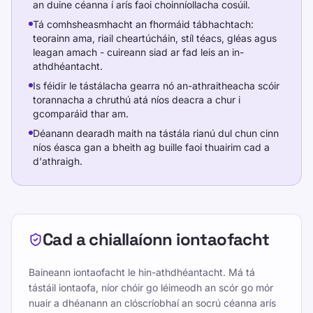
an duine céanna í arís faoi choinníollacha cosúil.
Tá comhsheasmhacht an fhormáid tábhachtach:
teorainn ama, riail cheartúcháin, stíl téacs, gléas agus
leagan amach - cuireann siad ar fad leis an in-
athdhéantacht.
Is féidir le tástálacha gearra nó an-athraitheacha scóir
torannacha a chruthú atá níos deacra a chur i
gcomparáid thar am.
Déanann dearadh maith na tástála rianú dul chun cinn
níos éasca gan a bheith ag buille faoi thuairim cad a
d'athraigh.
Cad a chiallaíonn iontaofacht
Baineann iontaofacht le hin-athdhéantacht. Má tá
tástáil iontaofa, níor chóir go léimeodh an scór go mór
nuair a dhéanann an clóscríobhaí an socrú céanna arís