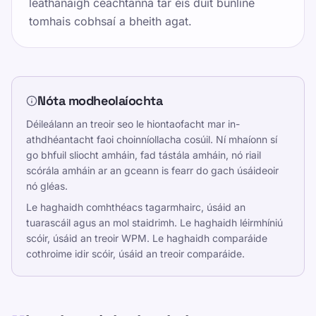
leathanaigh ceachtanna tar éis duit bunlíne
tomhais cobhsaí a bheith agat.
Nóta modheolaíochta
Déileálann an treoir seo le hiontaofacht mar in-
athdhéantacht faoi choinníollacha cosúil. Ní mhaíonn sí
go bhfuil sliocht amháin, fad tástála amháin, nó riail
scórála amháin ar an gceann is fearr do gach úsáideoir
nó gléas.
Le haghaidh comhthéacs tagarmhairc, úsáid an
tuarascáil agus an mol staidrimh. Le haghaidh léirmhíniú
scóir, úsáid an treoir WPM. Le haghaidh comparáide
cothroime idir scóir, úsáid an treoir comparáide.