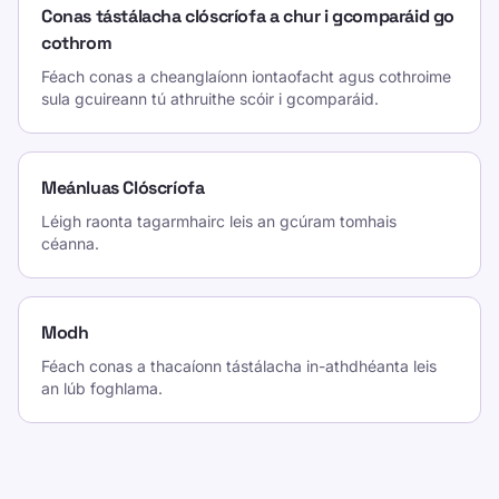
Conas tástálacha clóscríofa a chur i gcomparáid go
cothrom
Féach conas a cheanglaíonn iontaofacht agus cothroime
sula gcuireann tú athruithe scóir i gcomparáid.
Meánluas Clóscríofa
Léigh raonta tagarmhairc leis an gcúram tomhais
céanna.
Modh
Féach conas a thacaíonn tástálacha in-athdhéanta leis
an lúb foghlama.