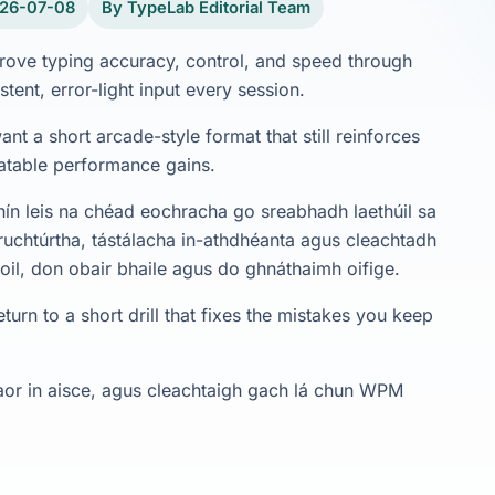
026-07-08
By TypeLab Editorial Team
rove typing accuracy, control, and speed through
tent, error-light input every session.
nt a short arcade-style format that still reinforces
eatable performance gains.
n leis na chéad eochracha go sreabhadh laethúil sa
truchtúrtha, tástálacha in-athdhéanta agus cleachtadh
coil, don obair bhaile agus do ghnáthaimh oifige.
urn to a short drill that fixes the mistakes you keep
saor in aisce, agus cleachtaigh gach lá chun WPM