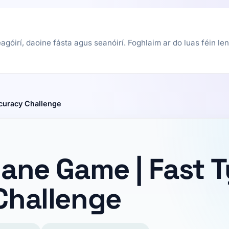
góirí, daoine fásta agus seanóirí. Foghlaim ar do luas féin len
curacy Challenge
ane Game | Fast 
Challenge