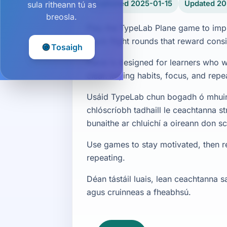
Published 2025-01-15
Updated 2
sula ritheann tú as
breosla.
Play the TypeLab Plane game to imp
quick flight rounds that reward consis
Tosaigh
Plane is designed for learners who wa
clean keying habits, focus, and rep
Usáid TypeLab chun bogadh ó mhuiní
chlóscríobh tadhaill le ceachtanna s
bunaithe ar chluichí a oireann don s
Use games to stay motivated, then ret
repeating.
Déan tástáil luais, lean ceachtanna 
agus cruinneas a fheabhsú.