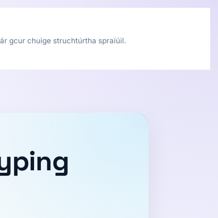
ár gcur chuige struchtúrtha spraíúil.
Typing