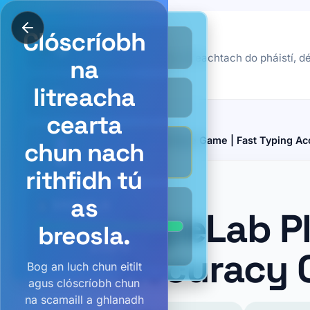
Plane Typing Game
Clóscríobh
TypeLab
0
Déan clóscríobh spraoiúil agus éifeachtach do pháistí, déa
na
Tréning
Tástáil tú féin
litreacha
0
cearta
Baile
/
TypeLab Plane Game | Fast Typing Ac
chun nach
_
rithfidh tú
as
GA
BREOSLA
TypeLab Pl
breosla.
100
%
Accuracy 
Bog an luch chun eitilt
agus clóscríobh chun
na scamaill a ghlanadh