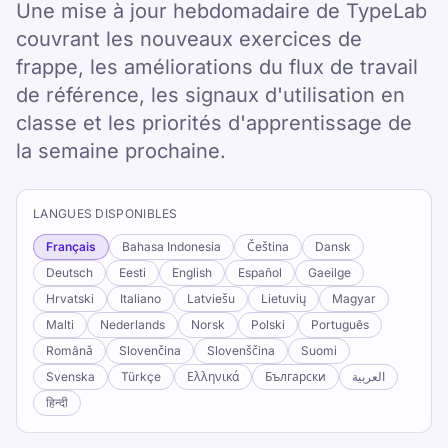
Une mise à jour hebdomadaire de TypeLab
couvrant les nouveaux exercices de
frappe, les améliorations du flux de travail
de référence, les signaux d'utilisation en
classe et les priorités d'apprentissage de
la semaine prochaine.
LANGUES DISPONIBLES
Français
Bahasa Indonesia
Čeština
Dansk
Deutsch
Eesti
English
Español
Gaeilge
Hrvatski
Italiano
Latviešu
Lietuvių
Magyar
Malti
Nederlands
Norsk
Polski
Português
Română
Slovenčina
Slovenščina
Suomi
Svenska
Türkçe
Ελληνικά
Български
العربية
हिन्दी