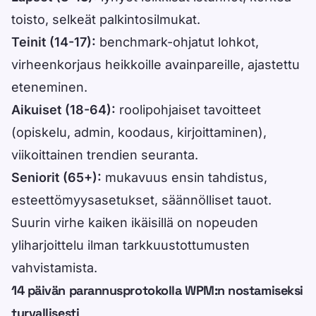
toisto, selkeät palkintosilmukat.
Teinit (14-17):
benchmark-ohjatut lohkot,
virheenkorjaus heikkoille avainpareille, ajastettu
eteneminen.
Aikuiset (18-64):
roolipohjaiset tavoitteet
(opiskelu, admin, koodaus, kirjoittaminen),
viikoittainen trendien seuranta.
Seniorit (65+):
mukavuus ensin tahdistus,
esteettömyysasetukset, säännölliset tauot.
Suurin virhe kaiken ikäisillä on nopeuden
yliharjoittelu ilman tarkkuustottumusten
vahvistamista.
14 päivän parannusprotokolla WPM:n nostamiseksi
turvallisesti