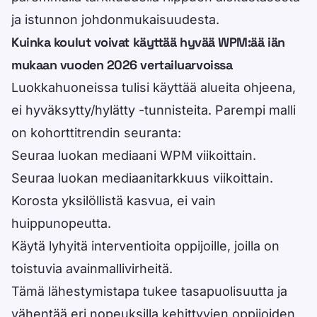
ja istunnon johdonmukaisuudesta.
Kuinka koulut voivat käyttää hyvää WPM:ää iän
mukaan vuoden 2026 vertailuarvoissa
Luokkahuoneissa tulisi käyttää alueita ohjeena,
ei hyväksytty/hylätty -tunnisteita. Parempi malli
on kohorttitrendin seuranta:
Seuraa luokan mediaani WPM viikoittain.
Seuraa luokan mediaanitarkkuus viikoittain.
Korosta yksilöllistä kasvua, ei vain
huippunopeutta.
Käytä lyhyitä interventioita oppijoille, joilla on
toistuvia avainmallivirheitä.
Tämä lähestymistapa tukee tasapuolisuutta ja
vähentää eri nopeuksilla kehittyvien oppijoiden