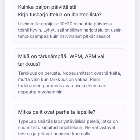
Kuinka paljon päivittäistä
kirjoitusharjoittelua on ihanteellista?
Useimmille oppijoille 10–20 minuuttia päivässä
toimii hyvin. Lyhyt, säännöllinen harjoittelu on usein
tehokkaampaa kuin harvinaiset pitkät sessiot.
Mikä on tärkeämpää: WPM, APM vai
tarkkuus?
Tarkkuus on perusta. Nopeusmittarit ovat tärkeitä,
mutta vain kun tarkkuus on vakaa. Pieni
tarkkuuden parannus avaa usein enemmän
nopeutta myöhemmin.
Mitkä pelit ovat parhaita lapsille?
TypeLab sisältää lapsiystävällisiä pelejä, jotka on
suunniteltu kirjoitusharjoitteluun. Ne vahvistavat
toistoa ja pitävät huomion korkealla.