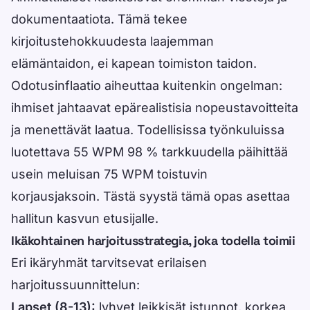
dokumentaatiota. Tämä tekee
kirjoitustehokkuudesta laajemman
elämäntaidon, ei kapean toimiston taidon.
Odotusinflaatio aiheuttaa kuitenkin ongelman:
ihmiset jahtaavat epärealistisia nopeustavoitteita
ja menettävät laatua. Todellisissa työnkuluissa
luotettava 55 WPM 98 % tarkkuudella päihittää
usein meluisan 75 WPM toistuvin
korjausjaksoin. Tästä syystä tämä opas asettaa
hallitun kasvun etusijalle.
Ikäkohtainen harjoitusstrategia, joka todella toimii
Eri ikäryhmät tarvitsevat erilaisen
harjoitussuunnittelun:
Lapset (8-13):
lyhyet leikkisät istunnot, korkea