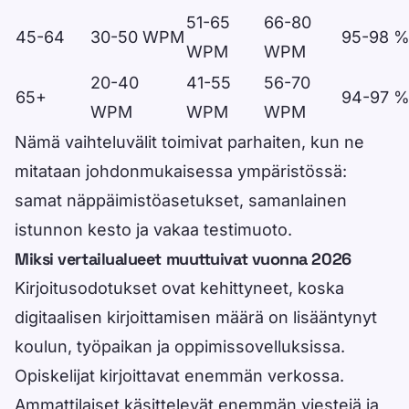
51-65
66-80
45-64
30-50 WPM
95-98 
WPM
WPM
20-40
41-55
56-70
65+
94-97 
WPM
WPM
WPM
Nämä vaihteluvälit toimivat parhaiten, kun ne
mitataan johdonmukaisessa ympäristössä:
samat näppäimistöasetukset, samanlainen
istunnon kesto ja vakaa testimuoto.
Miksi vertailualueet muuttuivat vuonna 2026
Kirjoitusodotukset ovat kehittyneet, koska
digitaalisen kirjoittamisen määrä on lisääntynyt
koulun, työpaikan ja oppimissovelluksissa.
Opiskelijat kirjoittavat enemmän verkossa.
Ammattilaiset käsittelevät enemmän viestejä ja