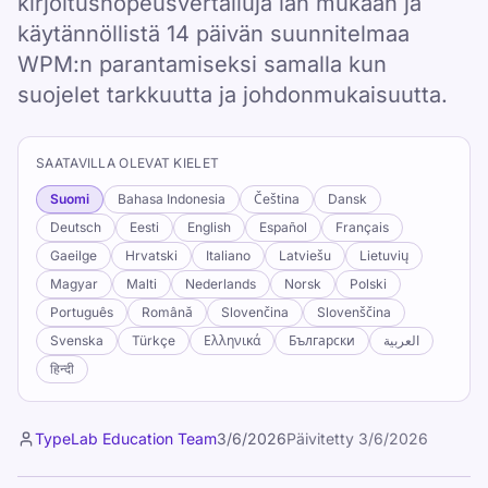
kirjoitusnopeusvertailuja iän mukaan ja
käytännöllistä 14 päivän suunnitelmaa
WPM:n parantamiseksi samalla kun
suojelet tarkkuutta ja johdonmukaisuutta.
SAATAVILLA OLEVAT KIELET
Suomi
Bahasa Indonesia
Čeština
Dansk
Deutsch
Eesti
English
Español
Français
Gaeilge
Hrvatski
Italiano
Latviešu
Lietuvių
Magyar
Malti
Nederlands
Norsk
Polski
Português
Română
Slovenčina
Slovenščina
Svenska
Türkçe
Ελληνικά
Български
العربية
हिन्दी
TypeLab Education Team
3/6/2026
Päivitetty
3/6/2026