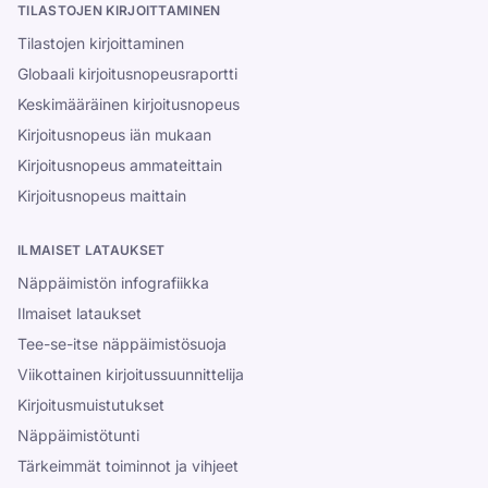
TILASTOJEN KIRJOITTAMINEN
Tilastojen kirjoittaminen
Globaali kirjoitusnopeusraportti
Keskimääräinen kirjoitusnopeus
Kirjoitusnopeus iän mukaan
Kirjoitusnopeus ammateittain
Kirjoitusnopeus maittain
ILMAISET LATAUKSET
Näppäimistön infografiikka
Ilmaiset lataukset
Tee-se-itse näppäimistösuoja
Viikottainen kirjoitussuunnittelija
Kirjoitusmuistutukset
Näppäimistötunti
Tärkeimmät toiminnot ja vihjeet