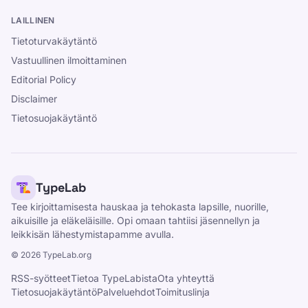
LAILLINEN
Tietoturvakäytäntö
Vastuullinen ilmoittaminen
Editorial Policy
Disclaimer
Tietosuojakäytäntö
TypeLab
Tee kirjoittamisesta hauskaa ja tehokasta lapsille, nuorille,
aikuisille ja eläkeläisille. Opi omaan tahtiisi jäsennellyn ja
leikkisän lähestymistapamme avulla.
©
2026
TypeLab.org
RSS-syötteet
Tietoa TypeLabista
Ota yhteyttä
Tietosuojakäytäntö
Palveluehdot
Toimituslinja