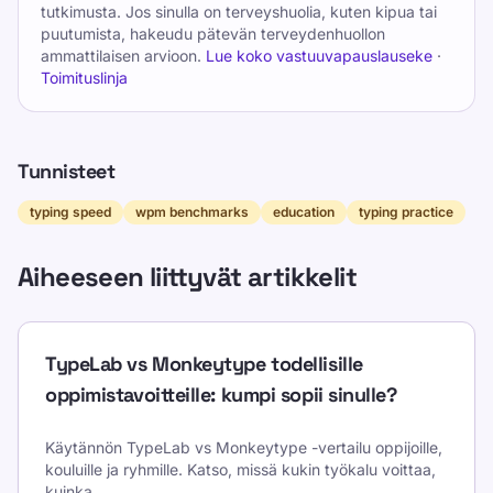
tutkimusta. Jos sinulla on terveyshuolia, kuten kipua tai
puutumista, hakeudu pätevän terveydenhuollon
ammattilaisen arvioon.
Lue koko vastuuvapauslauseke
·
Toimituslinja
Tunnisteet
typing speed
wpm benchmarks
education
typing practice
Aiheeseen liittyvät artikkelit
TypeLab vs Monkeytype todellisille
oppimistavoitteille: kumpi sopii sinulle?
Käytännön TypeLab vs Monkeytype -vertailu oppijoille,
kouluille ja ryhmille. Katso, missä kukin työkalu voittaa,
kuinka
...