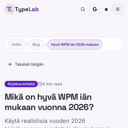
Type
Lab
Kotiin
Blog
Hyvä WPM iän 2026 mukaan
Takaisin blogiin
4 min read
Kirjoitusvertailut
Mikä on hyvä WPM iän
mukaan vuonna 2026?
Käytä realistisia vuoden 2026