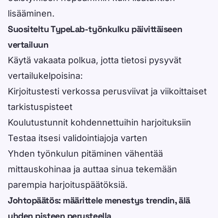
lisääminen.
Suositeltu TypeLab-työnkulku päivittäiseen
vertailuun
Käytä vakaata polkua, jotta tietosi pysyvät
vertailukelpoisina:
Kirjoitustesti verkossa
perusviivat ja viikoittaiset
tarkistuspisteet
Koulutustunnit
kohdennettuihin harjoituksiin
Testaa itsesi
validointiajoja varten
Yhden työnkulun pitäminen vähentää
mittauskohinaa ja auttaa sinua tekemään
parempia harjoituspäätöksiä.
Johtopäätös: määrittele menestys trendin, älä
yhden pisteen perusteella