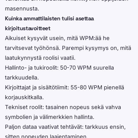
masennusta.
Kuinka ammattilaisten tulisi asettaa
kirjoitustavoitteet
Aikuiset kysyvät usein, mitä WPM:ää he
tarvitsevat työhönsä. Parempi kysymys on, mitä
laatukynnystä roolisi vaatii.
Hallinto- ja tukiroolit: 50-70 WPM suurella
tarkkuudella.
Kirjoittajat ja sisältötiimit: 55-80 WPM pienellä
korjauskitkalla.
Tekniset roolit: tasainen nopeus sekä vahva
symbolien ja välimerkkien hallinta.
Paljon dataa vaativat tehtävät: tarkkuus ensin,
sitten nopeuden laajentaminen.