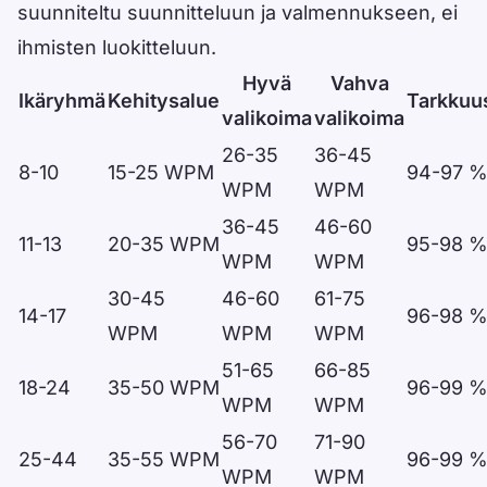
suunniteltu suunnitteluun ja valmennukseen, ei
ihmisten luokitteluun.
Hyvä
Vahva
Ikäryhmä
Kehitysalue
Tarkkuu
valikoima
valikoima
Data table
26-35
36-45
8-10
15-25 WPM
94-97 
WPM
WPM
36-45
46-60
11-13
20-35 WPM
95-98 
WPM
WPM
30-45
46-60
61-75
14-17
96-98 
WPM
WPM
WPM
51-65
66-85
18-24
35-50 WPM
96-99 
WPM
WPM
56-70
71-90
25-44
35-55 WPM
96-99 
WPM
WPM