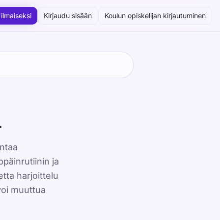
 ilmaiseksi
Kirjaudu sisään
Koulun opiskelijan kirjautuminen
a
entaa
̈inrutiinin ja
tta harjoittelu
 voi muuttua