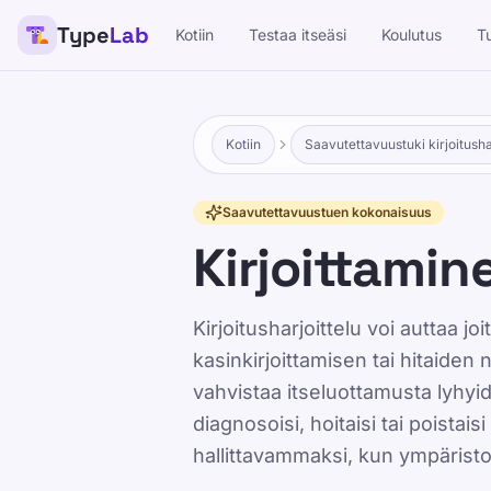
Type
Lab
Kotiin
Testaa itseäsi
Koulutus
T
Kotiin
Saavutettavuustuki kirjoitusha
Saavutettavuustuen kokonaisuus
Kirjoittamin
Kirjoitusharjoittelu voi auttaa j
kasinkirjoittamisen tai hitaide
vahvistaa itseluottamusta lyhyide
diagnosoisi, hoitaisi tai poistai
hallittavammaksi, kun ympäristo