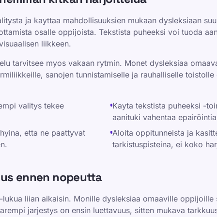
litysta ja kayttaa mahdollisuuksien mukaan dysleksiaan suun
ottamista osalle oppijoista. Tekstista puheeksi voi tuoda a
isuaalisen liikkeen.
ttelu tarvitsee myos vakaan rytmin. Monet dysleksiaa omaav
rmiliikkeille, sanojen tunnistamiselle ja rauhalliselle toistol
empi valitys tekee
Kayta tekstista puheeksi -toi
aanituki vahentaa epairöintia
yhyina, etta ne paattyvat
Aloita oppitunneista ja kasit
n.
tarkistuspisteina, ei koko har
uus ennen nopeutta
ukua liian aikaisin. Monille dysleksiaa omaaville oppijoille 
rempi jarjestys on ensin luettavuus, sitten mukava tarkkuus,