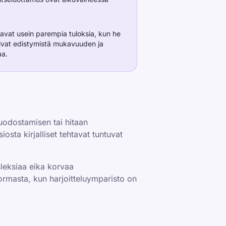
avat usein parempia tuloksia, kun he
oivat edistymistä mukavuuden ja
aa.
muodostamisen tai hitaan
sta kirjalliset tehtavat tuntuvat
ysleksiaa eika korvaa
uormasta, kun harjoitteluymparisto on