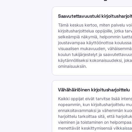
Saavutettavuustuki kirjoitusharjoi
Tämä keskus kertoo, miten palvelu vo
kirjoitusharjoittelua oppijoille, jotka t
selkeämpiä näkymiä, helpommin luettav
joustavampaa käyttöönottoa koulussa.
visuaalisen mukavuuden, vähäisemmän 
koulun tukijärjestelyt ja saavutettavu
käytännölliseksi kokonaisuudeksi, joka 
ominaisuuksiin.
Vähähäiriöinen kirjoitusharjoittelu
Kaikki oppijat eivät tarvitse lisää inte
nopeammin, kun kirjoitusharjoittelu m
ennakoitavammaksi ja vähemmän kuorm
harjoittelu tarkoittaa sitä, että harjoi
vieminen ja toistaminen on helpompaa. 
menettävät keskittymisensä vilkkaissa