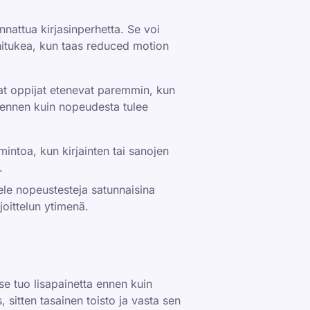
nattua kirjasinperhetta. Se voi
anitukea, kun taas reduced motion
at oppijat etenevat paremmin, kun
le ennen kuin nopeudesta tulee
mintoa, kun kirjainten tai sanojen
.
tele nopeustesteja satunnaisina
joittelun ytimenä.
se tuo lisapainetta ennen kuin
 sitten tasainen toisto ja vasta sen