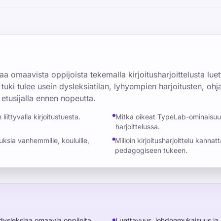
a omaavista oppijoista tekemalla kirjoitusharjoittelusta lu
uki tulee usein dysleksiatilan, lyhyempien harjoitusten, ohja
etusijalla ennen nopeutta.
iittyvalla kirjoitustuesta.
Mitka oikeat TypeLab-ominaisuu
harjoittelussa.
uksia vanhemmille, kouluille,
Milloin kirjoitusharjoittelu kann
pedagogiseen tukeen.
n dysleksiaa omaavia oppijoita
Luettavuus, johdonmukaisuus ja 