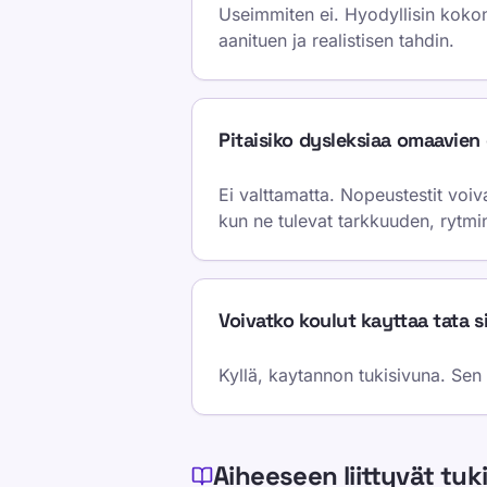
Useimmiten ei. Hyodyllisin kokona
aanituen ja realistisen tahdin.
Pitaisiko dysleksiaa omaavien
Ei valttamatta. Nopeustestit voiv
kun ne tulevat tarkkuuden, rytmi
Voivatko koulut kayttaa tata 
Kyllä, kaytannon tukisivuna. Sen 
Aiheeseen liittyvät tuk