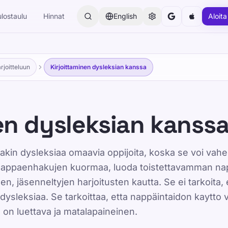
ulostaulu
Hinnat
English
Aloita
rjoitteluun
Kirjoittaminen dysleksian kanssa
en dysleksian kanss
oitakin dysleksiaa omaavia oppijoita, koska se voi vah
n nappaenhakujen kuormaa, luoda toistettavamman nappa
n, jäsenneltyjen harjoitusten kautta. Se ei tarkoita, e
si dysleksiaa. Se tarkoittaa, etta nappäintaidon kaytto
 on luettava ja matalapaineinen.