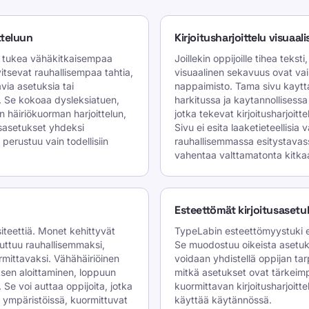
tteluun
Kirjoitusharjoittelu visuaa
i tukea vähäkitkaisempaa
Joillekin oppijoille tihea teksti,
arvitsevat rauhallisempaa tahtia,
visuaalinen sekavuus ovat vai
ia asetuksia tai
nappaimisto. Tama sivu kaytta
 Se kokoaa dysleksiatuen,
harkitussa ja kaytannollisessa
häiriökuorman harjoittelun,
jotka tekevat kirjoitusharjoi
usasetukset yhdeksi
Sivu ei esita laaketieteellisia
perustuu vain todellisiin
rauhallisemmassa esitystavass
vahentaa valttamatonta kitkaa
Esteettömät kirjoitusasetu
nsiteettiä. Monet kehittyvät
TypeLabin esteettömyystuki ei o
uuttuu rauhallisemmaksi,
Se muodostuu oikeista asetuksi
ittavaksi. Vähähäiriöinen
voidaan yhdistellä oppijan tar
tuksen aloittaminen, loppuun
mitkä asetukset ovat tärkeim
Se voi auttaa oppijoita, jotka
kuormittavan kirjoitusharjoitt
 ympäristöissä, kuormittuvat
käyttää käytännössä.