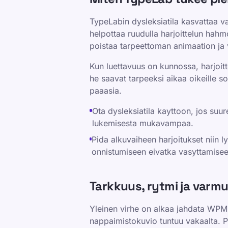
TypeLabin dysleksiatila kasvattaa va
helpottaa ruudulla harjoittelun hahm
poistaa tarpeettoman animaation ja v
Kun luettavuus on kunnossa, harjoi
he saavat tarpeeksi aikaa oikeille so
paaasia.
Ota dysleksiatila kayttoon, jos suur
lukemisesta mukavampaa.
Pida alkuvaiheen harjoitukset niin l
onnistumiseen eivatka vasyttamisee
Tarkkuus, rytmi ja varm
Yleinen virhe on alkaa jahdata WPM-l
nappaimistokuvio tuntuu vakaalta. Pa