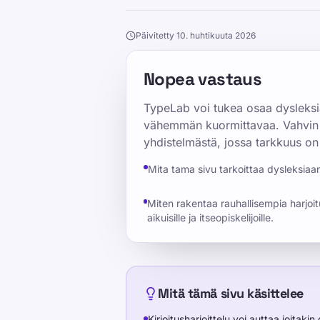
Päivitetty 10. huhtikuuta 2026
Nopea vastaus
TypeLab voi tukea osaa dysleksia
vähemmän kuormittavaa. Vahvin t
yhdistelmästä, jossa tarkkuus on 
Mita tama sivu tarkoittaa dysleksiaan l
Miten rakentaa rauhallisempia harjoit
aikuisille ja itseopiskelijoille.
Mitä tämä sivu käsittelee
Kirjoitusharjoittelu voi auttaa joitaki