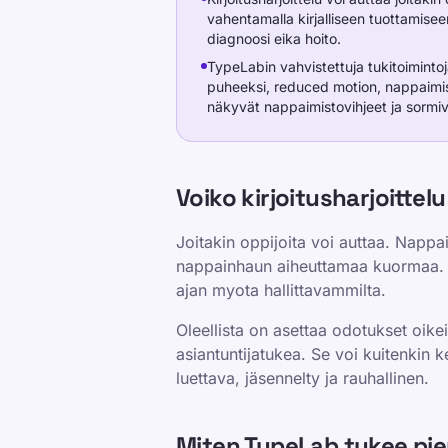
vahentamalla kirjalliseen tuottamiseen
diagnoosi eika hoito.
TypeLabin vahvistettuja tukitoimintoja
puheeksi, reduced motion, nappaimist
näkyvät nappaimistovihjeet ja sormiv
Voiko kirjoitusharjoittel
Joitakin oppijoita voi auttaa. Nappa
nappainhaun aiheuttamaa kuormaa. Se
ajan myota hallittavammilta.
Oleellista on asettaa odotukset oikei
asiantuntijatukea. Se voi kuitenkin 
luettava, jäsennelty ja rauhallinen.
Miten TypeLab tukee pie