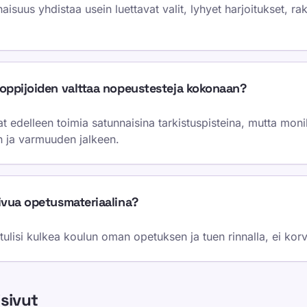
isuus yhdistaa usein luettavat valit, lyhyet harjoitukset, rak
 oppijoiden valttaa nopeustesteja kokonaan?
at edelleen toimia satunnaisina tarkistuspisteina, mutta mon
n ja varmuuden jalkeen.
sivua opetusmateriaalina?
tulisi kulkea koulun oman opetuksen ja tuen rinnalla, ei korv
isivut