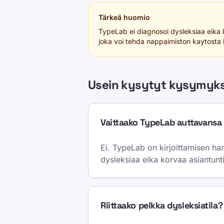
Tärkeä huomio
TypeLab ei diagnosoi dysleksiaa eika ko
joka voi tehda nappaimiston kaytosta ha
Usein kysytyt kysymyk
Vaittaako TypeLab auttavansa
Ei. TypeLab on kirjoittamisen ha
dysleksiaa eika korvaa asiantunt
Riittaako pelkka dysleksiatila?