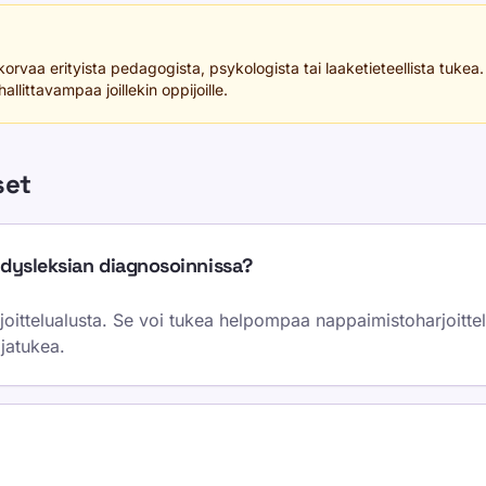
rvaa erityista pedagogista, psykologista tai laaketieteellista tukea. S
llittavampaa joillekin oppijoille.
set
 dysleksian diagnosoinnissa?
rjoittelualusta. Se voi tukea helpompaa nappaimistoharjoitte
ijatukea.