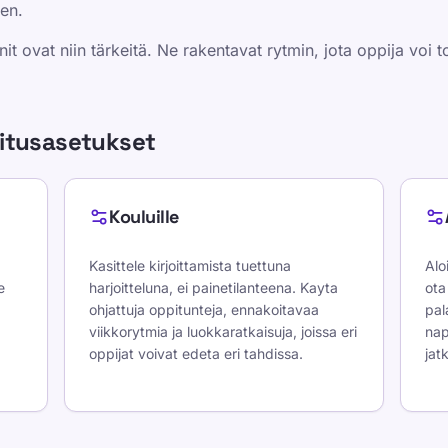
en.
init ovat niin tärkeitä. Ne rakentavat rytmin, jota oppija voi to
oitusasetukset
Kouluille
Kasittele kirjoittamista tuettuna
Alo
e
harjoitteluna, ei painetilanteena. Kayta
ota
ohjattuja oppitunteja, ennakoitavaa
pal
viikkorytmia ja luokkaratkaisuja, joissa eri
nap
oppijat voivat edeta eri tahdissa.
jat