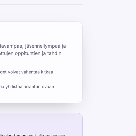
ettavampaa, jäsennellympaa ja
ttujen oppituntien ja tahdin
det voivat vahentaa kitkaa
attaa yhdistaa asiantuntevaan
itseluottamus ovat alkuvaiheessa