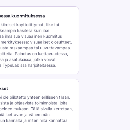
lisessa kuormituksessa
 kiireiset kayttoliittymat, liike tai
keampia kasitella kuin itse
a ilmaisua visuaalinen kuormitus
 merkityksessa: visuaaliset olosuhteet,
ttelusta raskaampaa tai uuvuttavampaa.
 vaitteita. Painotus on luettavuudessa,
a ja asetuksissa, jotka voivat
 TypeLabissa harjoiteltaessa.
kset
le piilotettu yhteen erilliseen tilaan.
sta ja ohjaavista toiminnoista, joita
peiden mukaan. Tällä sivulla kerrotaan,
piä luettavan ja vähemmän
elun kannalta ja miten niitä kannattaa