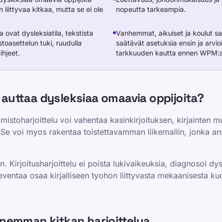
 liittyvaa kitkaa, mutta se ei ole
nopeutta tarkeampia.
 ovat dysleksiatila, tekstista
Vanhemmat, aikuiset ja koulut sa
oasettelun tuki, ruudulla
saätävät asetuksia ensin ja arvi
ihjeet.
tarkkuuden kautta ennen WPM:
u auttaa dysleksiaa omaavia oppijoita?
imistoharjoittelu voi vahentaa kasinkirjoituksen, kirjainten 
 voi myos rakentaa toistettavamman liikemallin, jonka ansio
n. Kirjoitusharjoittelu ei poista lukivaikeuksia, diagnosoi d
keventaa osaa kirjalliseen tyohon liittyvasta mekaanisesta k
nemman kitkan harjoittelua