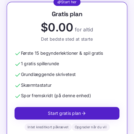
Start her
Vælg dit TypeLab-abonnement
Gratis plan
$0.00
for altid
Det bedste sted at starte
Første 15 begynderlektioner & spil gratis
1 gratis spillerunde
Grundlæggende skrivetest
Skærmtastatur
Spor fremskridt (på denne enhed)
Start gratis plan
Intet kreditkort påkrævet
Opgrader når du vil