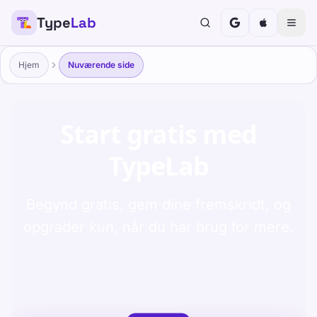
Type
Lab
TypeLab-planer til skoler og elever
Hjem
Nuværende side
Start gratis med
TypeLab
Begynd gratis, gem dine fremskridt, og
opgrader kun, når du har brug for mere.