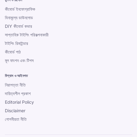
কীবোর্ড ইনফোগ্রাফিক
বিনামূল্যে ডাউনলোড
DIY কীবোর্ড কভার
সাপ্তাহিক টাইপিং পরিকল্পনাকারী
টাইপিং রিমাইন্ডার
কীবোর্ড পাঠ
মূল ফাংশন এবং টিপস
বিশ্বাস ও আইনগত
নিরাপত্তা নীতি
দায়িত্বশীল প্রকাশ
Editorial Policy
Disclaimer
গোপনীয়তা নীতি