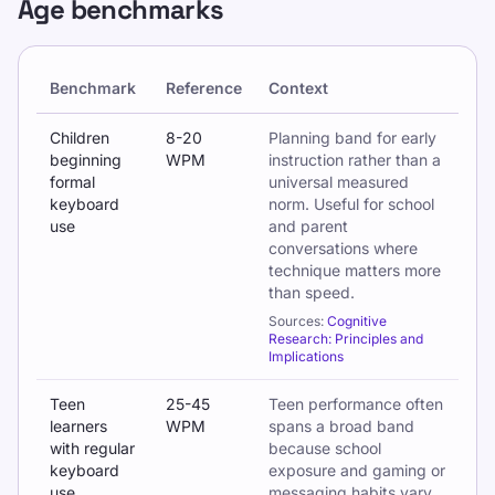
Age benchmarks
Benchmark
Reference
Context
Typing benchmarks by age and school stage
Children
8-20
Planning band for early
beginning
WPM
instruction rather than a
formal
universal measured
keyboard
norm. Useful for school
use
and parent
conversations where
technique matters more
than speed.
Sources:
Cognitive
Research: Principles and
Implications
Teen
25-45
Teen performance often
learners
WPM
spans a broad band
with regular
because school
keyboard
exposure and gaming or
use
messaging habits vary