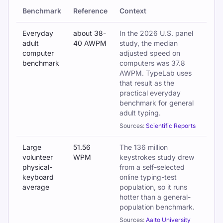
Benchmark
Reference
Context
Key findings from the 2026 Global Typing Speed Report
Everyday
about 38-
In the 2026 U.S. panel
adult
40 AWPM
study, the median
computer
adjusted speed on
benchmark
computers was 37.8
AWPM. TypeLab uses
that result as the
practical everyday
benchmark for general
adult typing.
Sources:
Scientific Reports
Large
51.56
The 136 million
volunteer
WPM
keystrokes study drew
physical-
from a self-selected
keyboard
online typing-test
average
population, so it runs
hotter than a general-
population benchmark.
Sources:
Aalto University