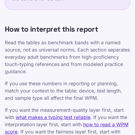
বিভিন্ন
গোপনীয়তা নীতি
How to interpret this report
পরিষেবার শর্তাবলী
Editorial Policy
Read the tables as benchmark bands with a named
যোগাযোগ
source, not as universal norms. Each section separates
everyday adult benchmarks from high-proficiency
প্রশিক্ষণ
touch-typing references and from modeled practice
নিজেকে পরীক্ষা করুন
guidance.
গেমস
If you use these numbers in reporting or planning,
মূল্য নির্ধারণ
match your context to the table: device, test length,
টাইপিং পরিসংখ্যান
and sample type all affect the final WPM.
গড় টাইপিং গতি
If you want the measurement-quality layer first, start
with
what makes a typing test reliable
. If you want the
TypeLab X
·
TypeLab LinkedIn
·
TypeLab
interpretation layer first, start with
how to read a WPM
YouTube
score
. If you want the fairness layer first, start with