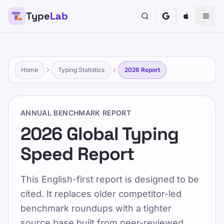
Type
Lab
TypeLab
শিশু, কিশোর, প্রাপ্তবয়স্ক এবং বয়স্কদের জন্য টাইপিংকে মজাদার এবং কার্যকর
করুন। আমাদের কাঠামোগত এবং কৌতুকপূর্ণ পদ্ধতির সাথে আপনার নিজস্ব
গতিতে শিখুন।
Home
Typing Statistics
2026 Report
প্রশিক্ষণ
নিজেকে পরীক্ষা করুন
ANNUAL BENCHMARK REPORT
বাড়ি
/
2026 Global Typing Speed Report
2026 Global Typing
Speed Report
BN
2026 Global Typing
This English-first report is designed to be
Speed Report
cited. It replaces older competitor-led
benchmark roundups with a tighter
Published 2025-01-15
source base built from peer-reviewed