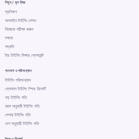
শিখুন / মূল বিষয়
প্রশিক্ষণ
অনলাইন টাইপিং লেসন
নিজেকে পরীক্ষা করুন
দক্ষতা
পদ্ধতি
টাচ টাইপিং ফিঙ্গার প্লেসমেন্ট
গবেষণা ও পরিসংখ্যান
টাইপিং পরিসংখ্যান
গ্লোবাল টাইপিং স্পিড রিপোর্ট
গড় টাইপিং গতি
বয়স অনুযায়ী টাইপিং গতি
পেশায় টাইপিং গতি
দেশ অনুযায়ী টাইপিং গতি
টুলস ও রিসোর্স