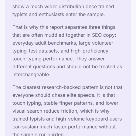
এই পৃষ্ঠা শেয়ার করুন
show a much wider distribution once trained
typists and enthusiasts enter the sample.
X এ শেয়ার করুন
Facebook এ শেয়ার করুন
That is why this report separates three things
that are often muddled together in SEO copy:
LinkedIn এ শেয়ার করুন
everyday adult benchmarks, large volunteer
WhatsApp এ শেয়ার করুন
typing-test datasets, and high-proficiency
touch-typing performance. They answer
different questions and should not be treated as
interchangeable.
The clearest research-backed pattern is not that
everyone should chase elite speeds. It is that
সম্পদ
touch typing, stable finger patterns, and lower
visual search reduce friction, which is why
শিশু, কিশোর, প্রাপ্তবয়স্ক এবং বয়স্কদের জন্য টাইপিংকে মজাদার এবং
trained typists and high-volume keyboard users
কার্যকর করুন। আমাদের কাঠামোগত এবং কৌতুকপূর্ণ পদ্ধতির সাথে আপনার
can sustain much faster performance without
নিজস্ব গতিতে শিখুন।
the same error burden.