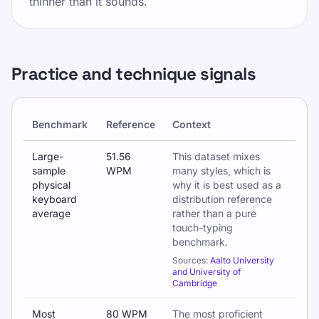
thinner than it sounds.
Practice and technique signals
Benchmark
Reference
Context
Typing technique benchmarks and practice-related signals
Large-
51.56
This dataset mixes
sample
WPM
many styles, which is
physical
why it is best used as a
keyboard
distribution reference
average
rather than a pure
touch-typing
benchmark.
Sources:
Aalto University
and University of
Cambridge
Most
80 WPM
The most proficient