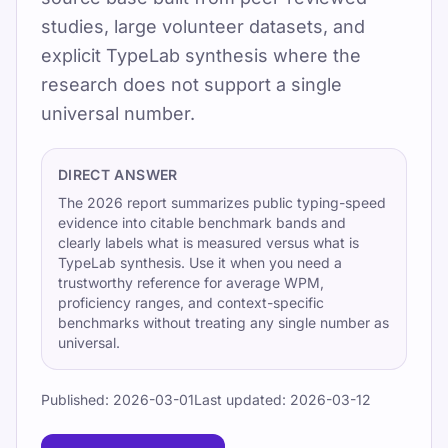
Updated 2026-07-08
studies, large volunteer datasets, and
By TypeLab Editorial Team
explicit TypeLab synthesis where the
research does not support a single
Research-backed typing benchmarks for
universal number.
everyday adults, touch typists, mobile users,
and high-skill typists. Use the 2026 report for
DIRECT ANSWER
citable context.
The 2026 report summarizes public typing-speed
TypeLab ব্যবহার করে প্রথম কীগুলোতে আত্মবিশ্বাস তৈরি করে
evidence into citable benchmark bands and
clearly labels what is measured versus what is
ধাপে ধাপে দৈনন্দিন টাচ টাইপিং অভ্যাস গড়ে তুলুন। কাঠামোবদ্ধ
TypeLab synthesis. Use it when you need a
লেসন, বারবার করা যায় এমন টেস্ট, আর গেমভিত্তিক প্র্যাকটিস
trustworthy reference for average WPM,
আপনার গতি ও নির্ভুলতা দুটোই স্থিরভাবে উন্নত করে।
proficiency ranges, and context-specific
benchmarks without treating any single number as
Pick one clear goal for today, go slowly
universal.
enough to stay accurate, and re-check under
the same settings.
Published:
2026-03-01
Last updated:
2026-03-12
টাইপিং স্পিড টেস্ট দিন, ফ্রি লেসন ফলো করুন, আর প্রতিদিন