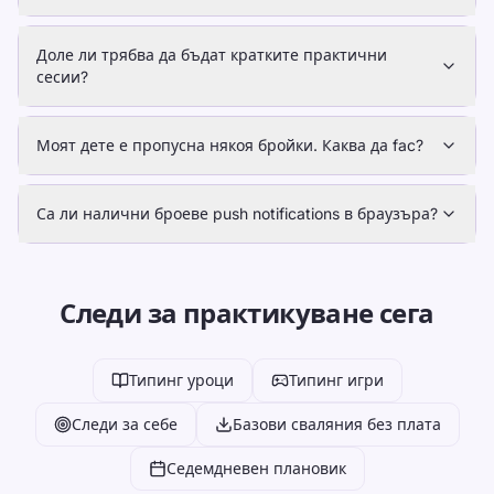
Доле ли трябва да бъдат кратките практични
сесии?
Моят дете е пропусна някоя бройки. Каква да fac?
Са ли налични броеве push notifications в браузъра?
Следи за практикуване сега
Типинг уроци
Типинг игри
Следи за себе
Базови сваляния без плата
Седемдневен плановик