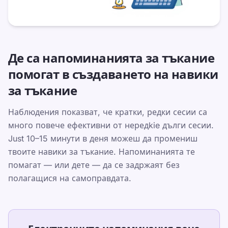
Updated 2026-07-08
By TypeLab Editorial Team
Създайте безплатни remindери за тънс с
Де са напоминанията за тъкание
кalendarни събития, електронни
уведомления и седмични плановки.
помогат в създаването на навики
Помогнете на дети и възрастни да
за тъкание
сформират устойчиви
Наблюдения показват, че кратки, редки сесии са
Календарните напоминания са
много повече ефективни от нередkie дълги сесии.
completamente optionalni. TypeLab's email
Just 10–15 минути в деня можеш да промениш
reminders и in-app progress tracking вече
твоите навики за тъкание. Напоминанията те
помагат да се задржавате на път.
помагат — или дете — да се задржаят без
Календарни събития са просто
полагащися на самоправдата.
дополнителен инструмент за семействата,
които предпочитат визуална планировка.
Използвайте TypeLab, за да преминете от