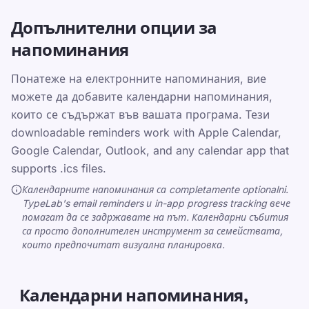
Тествайте себе си
Допълнителни опции за
напоминания
Понатеже на електронните напоминания, вие
Де са напоминанията за тъкание
можете да добавите календарни напоминания,
помогат в създаването на навики за
които се съдържат във вашата програма. Тези
тъкание
downloadable reminders work with Apple Calendar,
Google Calendar, Outlook, and any calendar app that
Електронните напоминания вече
supports .ics files.
работят за теб
Календарните напоминания са completamente optionalni.
Календарни напоминания, които
TypeLab's email reminders и in-app progress tracking вече
можете да добавите с една клик
помагат да се задржавате на път. Календарни събития
са просто дополнителен инструмент за семействата,
които предпочитат визуална планировка.
Споделете тази страница
Календарни напоминания,