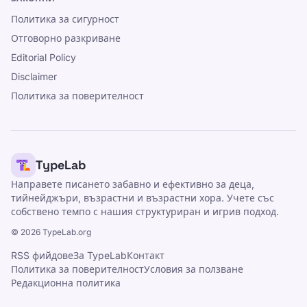
Политика за сигурност
Отговорно разкриване
Editorial Policy
Disclaimer
Политика за поверителност
TypeLab
Направете писането забавно и ефективно за деца,
тийнейджъри, възрастни и възрастни хора. Учете със
собствено темпо с нашия структуриран и игрив подход.
©
2026
TypeLab.org
RSS фийдове
За TypeLab
Контакт
Политика за поверителност
Условия за ползване
Редакционна политика