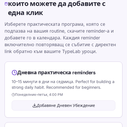
Споделяне в X
които можете да добавите с
Споделяне във Facebook
една клик
Споделяне в LinkedIn
Изберете практическата програма, която се
подпазва на вашия routine, скачите reminder-а и
Споделяне в WhatsApp
добавете го в календара. Каждия reminder
включително повторяващ се събитие с директен
link обратно към вашите TypeLab уроци.
Дневна практическа reminders
Ресурси и инструменти
10–15 минути в дни на седмица. Perfect for building a
strong daily habit. Recommended for beginners.
Направете писането забавно и ефективно за
Понеделник–петък, 4:00 PM
деца, тийнейджъри, възрастни и възрастни
Добавяне Дневен Убеждение
хора. Учете със собствено темпо с нашия
структуриран и игрив подход.