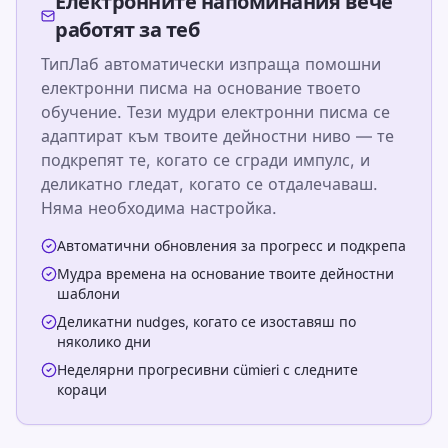
Електронните напоминания вече
увереност при първите клавиши към
работят за теб
ежедневен ритъм на сляпо писане със
структурирани уроци, повторяеми тестове
ТипЛаб автоматически изпраща помошни
и практика чрез игри, която пасва на
електронни писма на основание твоето
обучение. Тези мудри електронни писма се
училище, домашна работа и офис рутина.
адаптират към твоите дейностни ниво — те
Pick one clear goal for today, go slowly
подкрепят те, когато се сгради импулс, и
enough to stay accurate, and re-check under
деликатно гледат, когато се отдалечаваш.
the same settings.
Няма необходима настройка.
Автоматични обновления за прогресс и подкрепа
Направете тест за скорост, следвайте
Мудра времена на основание твоите дейностни
безплатни уроци и упражнявайте всеки
шаблони
ден за по-висока скорост и точност.
Деликатни nudges, когато се изоставяш по
няколико дни
Неделярни прогресивни сümieri с следните
обучение
кораци