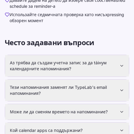
Давайте дадем на детeto да избере своя собственаshed
schedule за reminder-а
Использайте седмичната проверка като нисъхpressing
обзорен момент
Често задавани въпроси
Аз трябва да създам учетна запис за да tảiнум
календарните напоминания?
Тези напоминания заменят ли TypeLab's email
напоминания?
Може ли да сменям времето на напоминание?
Кой calendar apps са поддържани?