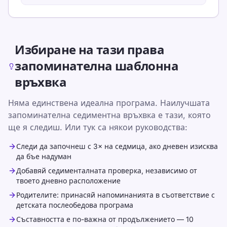
Избиране на тази права
запоминателна шаблонна
връхвка
Няма единствена идеална програма. Наилучшата
запоминателна седиментна връхвка е тази, която
ще я следиш. Или тук са някои руководства:
Следи да започнеш с 3× на седмица, ако дневен изисква
да бъе надуман
Добавяй седименталната проверка, независимо от
твоето дневно расположение
Родителите: принасяй напоминанията в съответствие с
детската послеобедова програма
Съставността е по-важна от продължението — 10