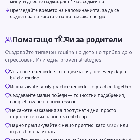
минути дневно надхвърлят 1 час седмично
Прегледайте времето на напоминанията, за да се
съдветява на когато е на по- висока energia
Помагащо тिपи за родители
Създавайте типичен routine на дете не трябва да е
стрессовен. Или една proven strategies:
Установете reminders в същия час и днев every day to
build a routine
Использivate family practice reminder to practice together
Създавайте малки победи — точностни подобрения,
completirovanе на нови lessoni
Не сажете наказания за пропуснати дни; просто
върнете се към планов за catch-up
Парно практикувайте с нещо приятно, като snack или
игра в timp на играта