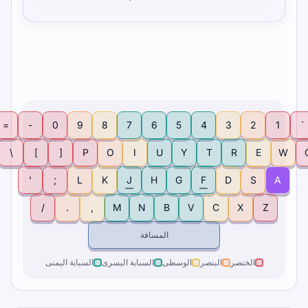
=
-
0
9
8
7
6
5
4
3
2
1
\
]
[
P
O
I
U
Y
T
R
E
W
'
;
L
K
J
H
G
F
D
S
A
/
.
,
M
N
B
V
C
X
Z
المسافة
الخنصر
البنصر
الوسطى
السبابة اليسرى
السبابة اليمنى