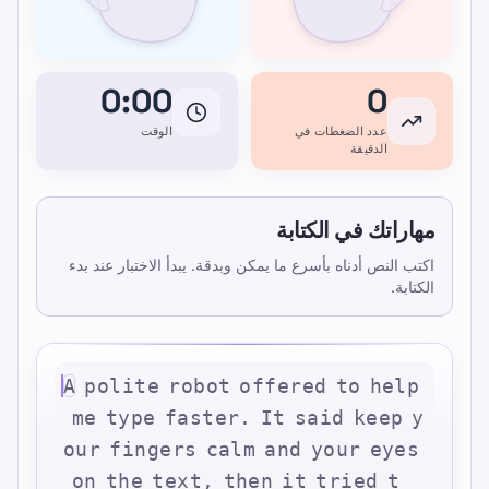
0:00
0
عدد الضغطات في
الوقت
الدقيقة
مهاراتك في الكتابة
اكتب النص أدناه بأسرع ما يمكن وبدقة. يبدأ الاختبار عند بدء
الكتابة.
A
p
o
l
i
t
e
r
o
b
o
t
o
f
f
e
r
e
d
t
o
h
e
l
p
m
e
t
y
p
e
f
a
s
t
e
r
.
I
t
s
a
i
d
k
e
e
p
y
o
u
r
f
i
n
g
e
r
s
c
a
l
m
a
n
d
y
o
u
r
e
y
e
s
o
n
t
h
e
t
e
x
t
,
t
h
e
n
i
t
t
r
i
e
d
t