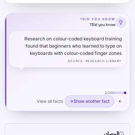
DID YOU KNOW?
Did you know?
Research on colour-coded keyboard training
found that beginners who learned to type on
keyboards with colour-coded finger zones
achieved automaticity measurably faster than
SOURCE
:
RESEARCH LIBRARY
those using standard keyboards — because the
visual scaffolding reduced the cognitive load of
finger assignment during the early learning
phase, freeing more resources for motor
2
/
200
consolidation.
View all facts
Show another fact
المصادر