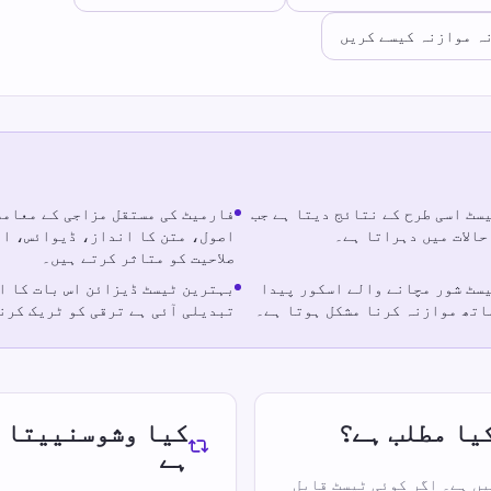
ہ موازنہ کیسے کریں
سٹ اسی طرح کے نتائج دیتا ہے جب
فارمیٹ کی مستقل مزاجی کے معاملا
حالات میں دہراتا ہے۔
اصول، متن کا انداز، ڈیوائس، او
صلاحیت کو متاثر کرتے ہیں۔
سٹ شور مچانے والے اسکور پیدا
بہترین ٹیسٹ ڈیزائن اس بات کا ا
ساتھ موازنہ کرنا مشکل ہوتا ہے۔
تبدیلی آئی ہے ترقی کو ٹریک کرن
یا مطلب ہے؟
کیا وشوسنییتا ک
ہے
ں ہے۔ اگر کوئی ٹیسٹ قابل