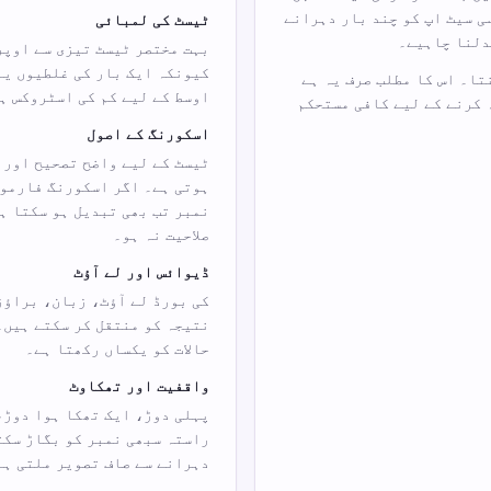
ی سیٹ اپ کو چند بار دہرانے
ٹیسٹ کی لمبائی
دلنا چاہیے۔
بہت مختصر ٹیسٹ تیزی سے اوپر
کیونکہ ایک بار کی غلطیوں یا
تا۔ اس کا مطلب صرف یہ ہے
اوسط کے لیے کم کی اسٹروکس ہ
ہ کرنے کے لیے کافی مستحکم
اسکورنگ کے اصول
ٹیسٹ کے لیے واضح تصحیح اور 
نمبر تب بھی تبدیل ہو سکتا ہ
صلاحیت نہ ہو۔
ڈیوائس اور لے آؤٹ
کی بورڈ لے آؤٹ، زبان، براؤز
نتیجہ کو منتقل کر سکتے ہیں۔
حالات کو یکساں رکھتا ہے۔
واقفیت اور تھکاوٹ
پہلی دوڑ، ایک تھکا ہوا دوڑ،
راستہ سبھی نمبر کو بگاڑ سکت
دہرانے سے صاف تصویر ملتی ہے