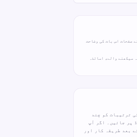
 کے صفحات اس بات کی وضاحت
ہ سیکھنے والے، اساتذہ
ی ترتیبات کو چند
ر آپ نتیجہ کی تشریح میں مدد چاہتے ہیں تو WPM گائیڈ پر جائیں۔ اگر آپ
ے بعد طریقہ کار اور