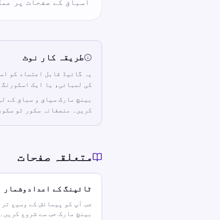
اسباق کے صفحات پر عمل
طریقہ کار نوٹ
یہ گائیڈ قابل اعتماد کو اسی
کی لمبائی، یا ایک اسکورنگ ا
کریں۔ منصفانہ سکور ٹو سکور
متعلقہ صفحات
ٹائپنگ کے اعدادوشمار
جب آپ کو پیمائش کے وسیع تر 
بینچ مارک حب سے شروع کریں۔