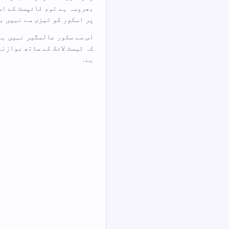
بھروسہ ہے تو، ٹائپسٹ کے اس
پر اسکور کو تیزی سے نہیں ب
اس سے سکور عالمگیر نہیں بن
کہ ٹیسٹ لائک کے ساتھ موازن
ہے۔