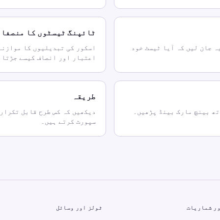
ٹائپنگ ٹیسٹوں کا منصفان
ہ جان لیں کہ آیا ٹیسٹ خود
اسکور کی تبدیلیوں کا موازنہ
اعتبار اور انصاف کیسے جڑتا 
طریقہ
تھ بینچ مارک بینڈ پڑھیں۔
دیکھیں کہ کس طرح قابل تکرار 
سپورٹ کرتے ہیں۔
ر شماریات
ٹولز اور وسائل