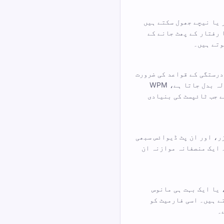
 یا نیچے جھول سکتے ہیں
 رفتار کے پھٹ جانے کے
وتے ہیں۔
درستگی کے قواعد کی ضرورت
ہوتی ہے۔ اگر اسکورنگ فارمولہ بدل جاتا ہے، WPM
ے جب ٹائپسٹ کی بنیادی
ر، اور ان پٹ ڈیوائس سبھی
 ایک منصفانہ موازنہ ان
 یا ایک بہت ہی مانوس
ے ہیں۔ اسی فارمیٹ کو
۔