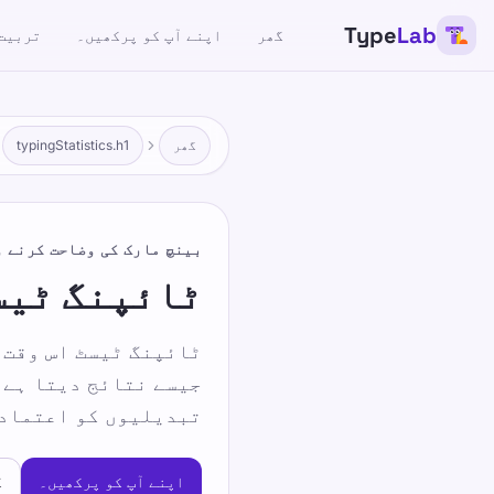
Type
Lab
گھر
اپنے آپ کو پرکھیں۔
تربیت
گھر
typingStatistics.h1
بینچ مارک کی وضاحت کرنے و
ٹائپنگ ٹیس
ٹائپنگ ٹیسٹ اس وقت ق
تبدیلیوں کو اعتماد 
اپنے آپ کو پرکھیں۔
گ