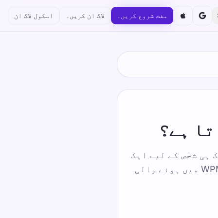
مفت شروع کریں۔
لاگ ان کریں۔
اسکول لاگ ان
تا ہے؟
 ہی شخص کے لیے ایک
جیسے نتائج دیتا ہے اور اسکورنگ کے قواعد کو کافی واضح کرتا ہے کہ WPM میں ہونے والی