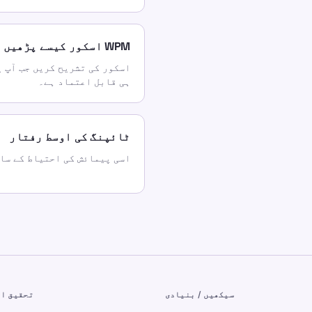
WPM اسکور کیسے پڑھیں
اسکور کی تشریح کریں جب آپ ی
ہی قابل اعتماد ہے۔
ٹائپنگ کی اوسط رفتار
اسی پیمائش کی احتیاط کے سا
سیکھیں / بنیادی
تحقیق او