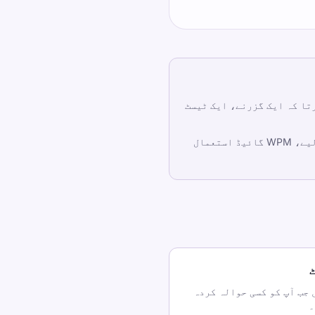
رتا کہ ایک گزرنے، ایک ٹیسٹ
بینچ مارک سیاق و سباق کے لیے، رپورٹ اور شماریات کا مرکز استعمال کریں۔ اسکور کی تشریح کے لیے، WPM گائیڈ استعمال
 جب آپ کو کسی حوالہ کردہ
۔