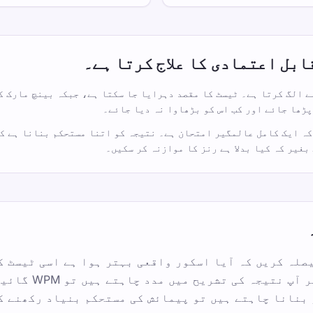
شریح سے الگ کرتا ہے۔ ٹیسٹ کا مقصد دہرایا جا سکتا ہے، جبکہ بینچ مارک
پڑھا جائے اور کب اس کو بڑھاوا نہ دیا جائے۔
کہ ایک کامل عالمگیر امتحان ہے۔ نتیجہ کو اتنا مستحکم بنانا ہے ک
بغیر کہ کیا بدلا ہے رنز کا موازنہ کر سکیں۔
یصلہ کریں کہ آیا اسکور واقعی بہتر ہوا ہے اسی ٹیسٹ ک
بار استعمال کریں۔ اگ
بنانا چاہتے ہیں تو پیمائش کی مستحکم بنیاد رکھنے ک