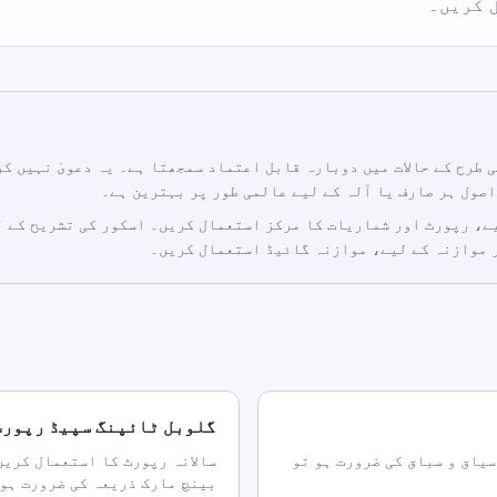
 کریں۔
 طرح کے حالات میں دوبارہ قابل اعتماد سمجھتا ہے۔ یہ دعویٰ نہیں ک
صول ہر صارف یا آلہ کے لیے عالمی طور پر بہترین ہے۔
 موازنہ کے لیے، موازنہ گائیڈ استعمال کریں۔
گلوبل ٹائپنگ سپیڈ رپورٹ
سیاق و سباق کی ضرورت ہو تو
سالانہ رپورٹ کا استعمال کریں
بینچ مارک ذریعہ کی ضرورت ہو