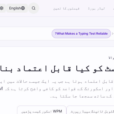
لیڈر بورڈ
قیمتوں کا تعین
English
What Makes a Typing Test Reliable?
الا
ٹ کو کیا قابل اعتماد بنا
ابل اعتماد ہوتا ہے جب یہ ایک جیسے حالات میں ایک
کے ساتھ سمجھا جا سکتا ہے۔
لوبل ٹائپنگ سپیڈ رپورٹ
WPM اسکور کیسے پڑھیں