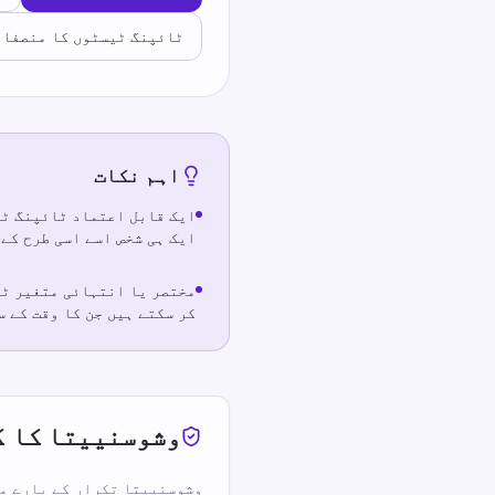
ٹائپنگ ٹیسٹوں کا منصفان
اہم نکات
ایک قابل اعتماد ٹائپنگ ٹی
ایک ہی شخص اسے اسی طرح کے 
مختصر یا انتہائی متغیر ٹی
کر سکتے ہیں جن کا وقت کے 
وشوسنییتا کا ک
وشوسنییتا تکرار کے بارے می