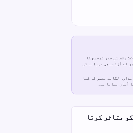
ت: وقت کی حد، تصحیح کا
ر لے آؤٹ سبھی دہرانے کی
ندازہ لگائے بغیر کہ کیا
ا آسان بناتا ہے۔
و متاثر کرتا