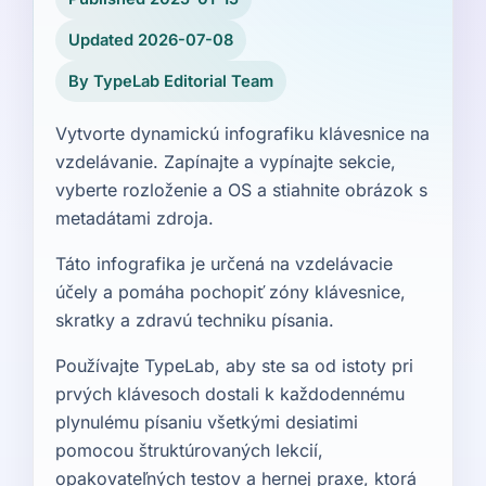
Updated 2026-07-08
By TypeLab Editorial Team
Vytvorte dynamickú infografiku klávesnice na
vzdelávanie. Zapínajte a vypínajte sekcie,
vyberte rozloženie a OS a stiahnite obrázok s
metadátami zdroja.
Táto infografika je určená na vzdelávacie
účely a pomáha pochopiť zóny klávesnice,
skratky a zdravú techniku písania.
Používajte TypeLab, aby ste sa od istoty pri
prvých klávesoch dostali k každodennému
plynulému písaniu všetkými desiatimi
pomocou štruktúrovaných lekcií,
opakovateľných testov a hernej praxe, ktorá