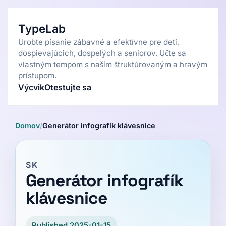
TypeLab
Urobte písanie zábavné a efektívne pre deti,
dospievajúcich, dospelých a seniorov. Učte sa
vlastným tempom s naším štruktúrovaným a hravým
prístupom.
Výcvik
Otestujte sa
Domov
/
Generátor infografík klávesnice
SK
Generátor infografík
klávesnice
Published 2025-01-15