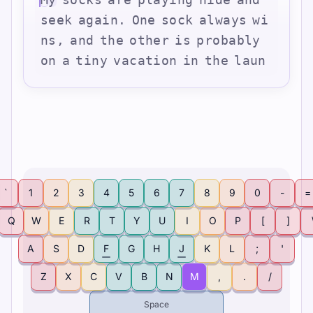
s
e
e
k
a
g
a
i
n
.
O
n
e
s
o
c
k
a
l
w
a
y
s
w
i
n
s
,
a
n
d
t
h
e
o
t
h
e
r
i
s
p
r
o
b
a
b
l
y
o
n
a
t
i
n
y
v
a
c
a
t
i
o
n
i
n
t
h
e
l
a
u
n
`
1
2
3
4
5
6
7
8
9
0
-
=
Q
W
E
R
T
Y
U
I
O
P
[
]
A
S
D
F
G
H
J
K
L
;
'
Z
X
C
V
B
N
M
,
.
/
Space