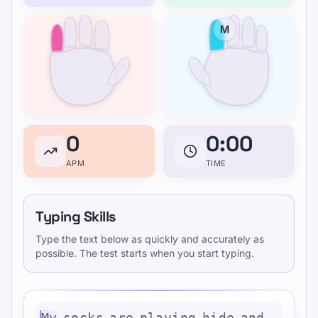
M
0
0:00
APM
TIME
Typing Skills
Type the text below as quickly and accurately as
possible. The test starts when you start typing.
M
y
s
o
c
k
s
a
r
e
p
l
a
y
i
n
g
h
i
d
e
a
n
d