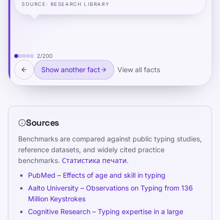
achieved automaticity measurably faster than
SOURCE
:
RESEARCH LIBRARY
those using standard keyboards — because the
visual scaffolding reduced the cognitive load of
finger assignment during the early learning
phase, freeing more resources for motor
2
/
200
consolidation.
Show another fact
View all facts
Sources
Benchmarks are compared against public typing studies,
reference datasets, and widely cited practice
benchmarks.
Статистика печати
.
PubMed – Effects of age and skill in typing
Aalto University – Observations on Typing from 136
Million Keystrokes
Cognitive Research – Typing expertise in a large