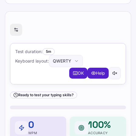
Ready to test your typing skills?
Test duration
:
5m
Keyboard layout
:
QWERTY
OK
Help
Ready to test your typing skills?
0
100%
WPM
ACCURACY