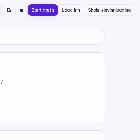
Start gratis
Logg inn
Skole-elevinnlogging
 å