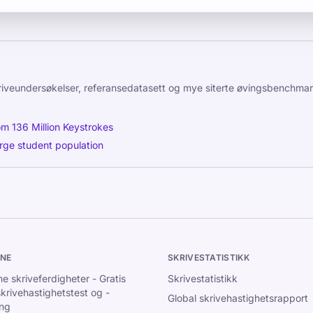
veundersøkelser, referansedatasett og mye siterte øvingsbenchmar
om 136 Million Keystrokes
arge student population
INE
SKRIVESTATISTIKK
ne skriveferdigheter - Gratis
Skrivestatistikk
skrivehastighetstest og -
Global skrivehastighetsrapport
ing