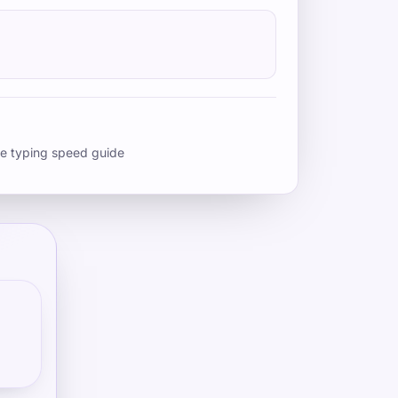
e typing speed guide
s
ich