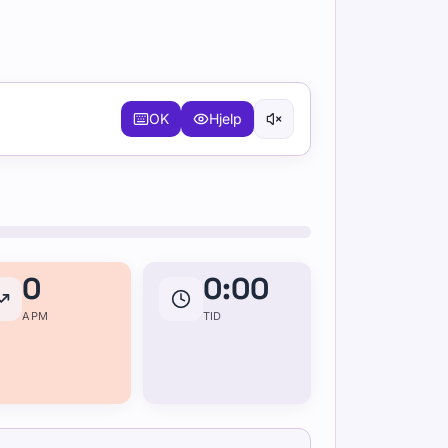
OK
Hjelp
0
0:00
APM
TID