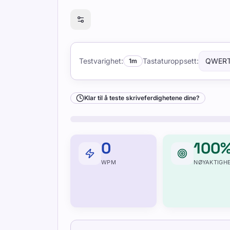
Klar til å teste skriveferdighetene dine?
Testvarighet
:
Tastaturoppsett
:
QWER
1m
Klar til å teste skriveferdighetene dine?
0
100
WPM
NØYAKTIGH