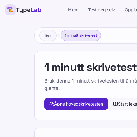
Type
Lab
Hjem
Test deg selv
Opplæ
Hjem
1 minutt skrivetest
1 minutt skrivetest
Bruk denne 1 minutt skrivetesten til å m
gjenta.
Åpne hovedskrivetesten
Start lek