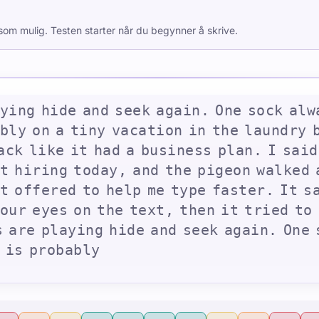
som mulig. Testen starter når du begynner å skrive.
y
i
n
g
h
i
d
e
a
n
d
s
e
e
k
a
g
a
i
n
.
O
n
e
s
o
c
k
a
l
w
b
l
y
o
n
a
t
i
n
y
v
a
c
a
t
i
o
n
i
n
t
h
e
l
a
u
n
d
r
y
a
c
k
l
i
k
e
i
t
h
a
d
a
b
u
s
i
n
e
s
s
p
l
a
n
.
I
s
a
i
d
t
h
i
r
i
n
g
t
o
d
a
y
,
a
n
d
t
h
e
p
i
g
e
o
n
w
a
l
k
e
d
t
o
f
f
e
r
e
d
t
o
h
e
l
p
m
e
t
y
p
e
f
a
s
t
e
r
.
I
t
s
o
u
r
e
y
e
s
o
n
t
h
e
t
e
x
t
,
t
h
e
n
i
t
t
r
i
e
d
t
o
s
a
r
e
p
l
a
y
i
n
g
h
i
d
e
a
n
d
s
e
e
k
a
g
a
i
n
.
O
n
e
i
s
p
r
o
b
a
b
l
y