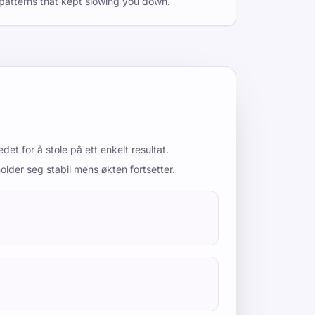
patterns that kept slowing you down.
det for å stole på ett enkelt resultat.
lder seg stabil mens økten fortsetter.