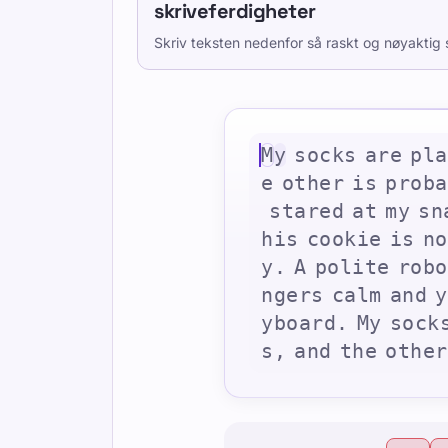
skriveferdigheter
Skriv teksten nedenfor så raskt og nøyaktig 
M
y
s
o
c
k
s
a
r
e
p
l
a
e
o
t
h
e
r
i
s
p
r
o
b
a
s
t
a
r
e
d
a
t
m
y
s
n
h
i
s
c
o
o
k
i
e
i
s
n
o
y
.
A
p
o
l
i
t
e
r
o
b
o
n
g
e
r
s
c
a
l
m
a
n
d
y
y
b
o
a
r
d
.
M
y
s
o
c
k
s
,
a
n
d
t
h
e
o
t
h
e
r