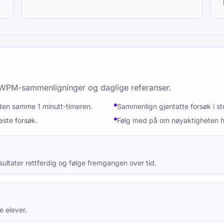
 WPM-sammenligninger og daglige referanser.
den samme 1 minutt-timeren.
Sammenlign gjentatte forsøk i ste
neste forsøk.
Følg med på om nøyaktigheten ho
ltater rettferdig og følge fremgangen over tid.
e elever.