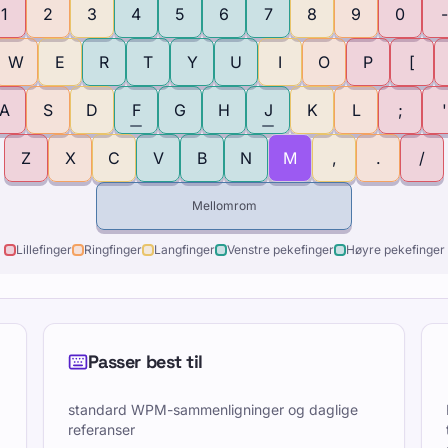
1
2
3
4
5
6
7
8
9
0
-
W
E
R
T
Y
U
I
O
P
[
A
S
D
F
G
H
J
K
L
;
'
Z
X
C
V
B
N
M
,
.
/
Mellomrom
Lillefinger
Ringfinger
Langfinger
Venstre pekefinger
Høyre pekefinger
Passer best til
standard WPM-sammenligninger og daglige
referanser