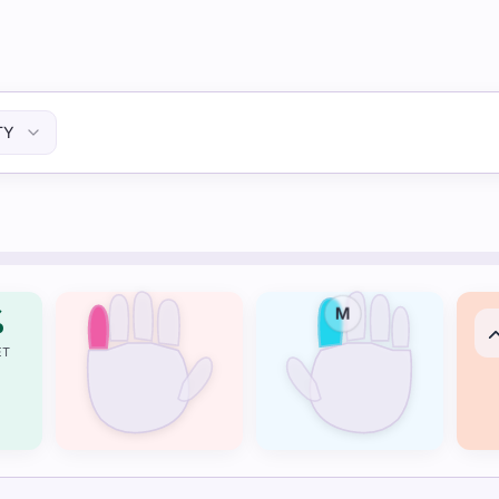
TY
%
M
ET