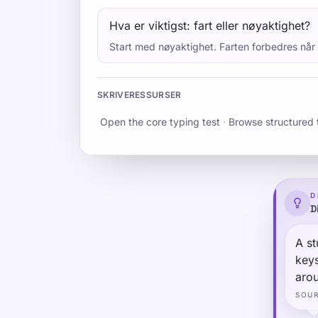
Hva er viktigst: fart eller nøyaktighet?
Start med nøyaktighet. Farten forbedres når 
SKRIVERESSURSER
Open the core typing test
·
Browse structured 
D
D
A st
keys
arou
(pos
SOU
more