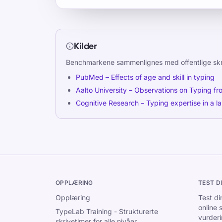
Kilder
Benchmarkene sammenlignes med offentlige skri
PubMed – Effects of age and skill in typing
Aalto University – Observations on Typing fr
Cognitive Research – Typing expertise in a l
OPPLÆRING
TEST D
Opplæring
Test di
online 
TypeLab Training - Strukturerte
vurder
skrivetimer for alle nivåer