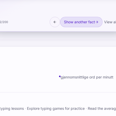
practical implications for stress monitoring tools.
Show another fact
View al
2
/
200
gjennomsnittlige ord per minutt
typing lessons
·
Explore typing games for practice
·
Read the averag