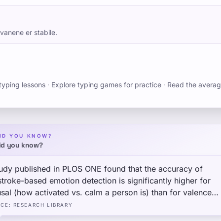
vanene er stabile.
typing lessons
·
Explore typing games for practice
·
Read the averag
ID YOU KNOW?
id you know?
udy published in PLOS ONE found that the accuracy of
troke-based emotion detection is significantly higher for
sal (how activated vs. calm a person is) than for valence
itive vs. negative mood) — suggesting that typing rhythm i
RCE
:
RESEARCH LIBRARY
 sensitive to alertness levels than to emotional content, wh