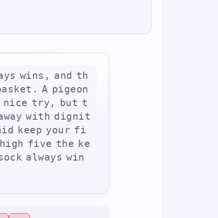
a
y
s
w
i
n
s
,
a
n
d
t
h
b
a
s
k
e
t
.
A
p
i
g
e
o
n
n
i
c
e
t
r
y
,
b
u
t
t
a
w
a
y
w
i
t
h
d
i
g
n
i
t
a
i
d
k
e
e
p
y
o
u
r
f
i
h
i
g
h
f
i
v
e
t
h
e
k
e
s
o
c
k
a
l
w
a
y
s
w
i
n