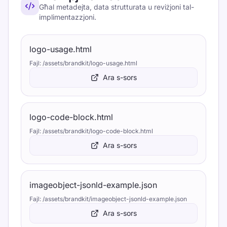
Għal metadejta, data strutturata u reviżjoni tal-
implimentazzjoni.
logo-usage.html
Fajl
:
/assets/brandkit/logo-usage.html
Ara s-sors
logo-code-block.html
Fajl
:
/assets/brandkit/logo-code-block.html
Ara s-sors
imageobject-jsonld-example.json
Fajl
:
/assets/brandkit/imageobject-jsonld-example.json
Ara s-sors