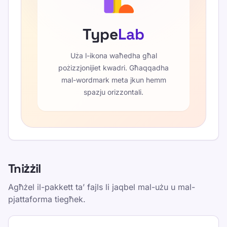
Type
Lab
Uża l-ikona waħedha għal
pożizzjonijiet kwadri. Għaqqadha
mal-wordmark meta jkun hemm
spazju orizzontali.
Tniżżil
Agħżel il-pakkett ta’ fajls li jaqbel mal-użu u mal-
pjattaforma tiegħek.