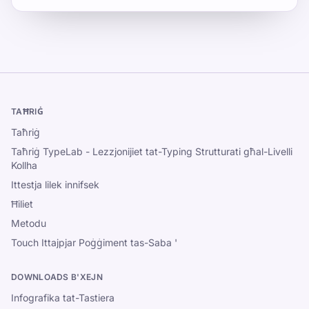
TAĦRIĠ
Taħriġ
Taħriġ TypeLab - Lezzjonijiet tat-Typing Strutturati għal-Livelli
Kollha
Ittestja lilek innifsek
Ħiliet
Metodu
Touch Ittajpjar Poġġiment tas-Saba '
DOWNLOADS B'XEJN
Infografika tat-Tastiera