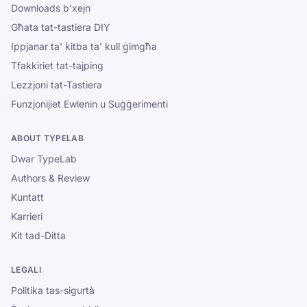
Downloads b'xejn
Għata tat-tastiera DIY
Ippjanar ta' kitba ta' kull ġimgħa
Tfakkiriet tat-tajping
Lezzjoni tat-Tastiera
Funzjonijiet Ewlenin u Suġġerimenti
ABOUT TYPELAB
Dwar TypeLab
Authors & Review
Kuntatt
Karrieri
Kit tad-Ditta
LEGALI
Politika tas-sigurtà