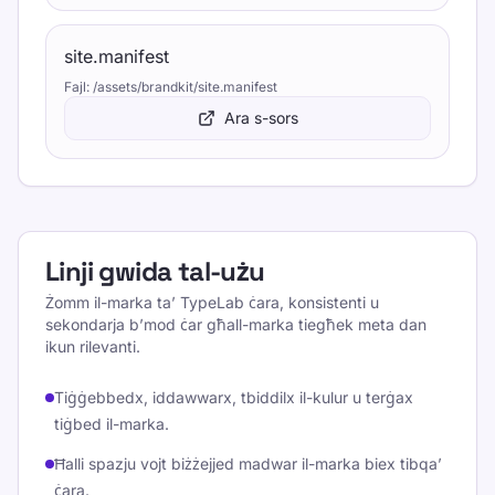
site.manifest
Fajl
:
/assets/brandkit/site.manifest
Ara s-sors
Linji gwida tal-użu
Żomm il-marka ta’ TypeLab ċara, konsistenti u
sekondarja b’mod ċar għall-marka tiegħek meta dan
ikun rilevanti.
Tiġġebbedx, iddawwarx, tbiddilx il-kulur u terġax
tiġbed il-marka.
Ħalli spazju vojt biżżejjed madwar il-marka biex tibqa’
ċara.