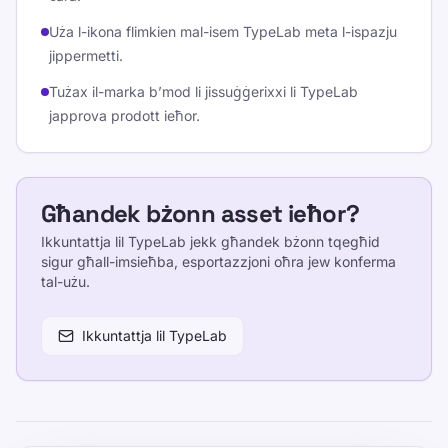
Uża l-ikona flimkien mal-isem TypeLab meta l-ispazju
jippermetti.
Tużax il-marka b’mod li jissuġġerixxi li TypeLab
japprova prodott ieħor.
Għandek bżonn asset ieħor?
Ikkuntattja lil TypeLab jekk għandek bżonn tqegħid
sigur għall-imsieħba, esportazzjoni oħra jew konferma
tal-użu.
Ikkuntattja lil TypeLab