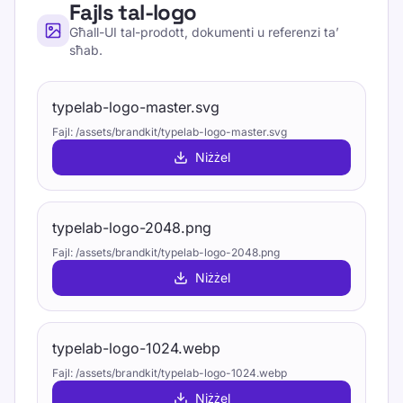
Fajls tal-logo
Għall-UI tal-prodott, dokumenti u referenzi ta’
sħab.
typelab-logo-master.svg
Fajl
:
/assets/brandkit/typelab-logo-master.svg
Niżżel
typelab-logo-2048.png
Fajl
:
/assets/brandkit/typelab-logo-2048.png
Niżżel
typelab-logo-1024.webp
Fajl
:
/assets/brandkit/typelab-logo-1024.webp
Niżżel