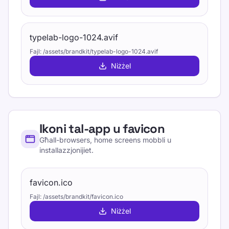
typelab-logo-1024.avif
Fajl
:
/assets/brandkit/typelab-logo-1024.avif
Niżżel
Ikoni tal-app u favicon
Għall-browsers, home screens mobbli u
installazzjonijiet.
favicon.ico
Fajl
:
/assets/brandkit/favicon.ico
Niżżel