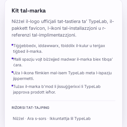
Kit tal-marka
Niżżel il-logo uffiċjali tat-tastiera ta’ TypeLab, il-
pakkett favicon, l-ikoni tal-installazzjoni u r-
referenzi tal-implimentazzjoni.
Tiġġebbedx, iddawwarx, tbiddilx il-kulur u terġax
tiġbed il-marka.
Ħalli spazju vojt biżżejjed madwar il-marka biex tibqa’
ċara.
Uża l-ikona flimkien mal-isem TypeLab meta l-ispazju
jippermetti.
Tużax il-marka b’mod li jissuġġerixxi li TypeLab
japprova prodott ieħor.
RIŻORSI TAT-TAJPING
Niżżel
·
Ara s-sors
·
Ikkuntattja lil TypeLab