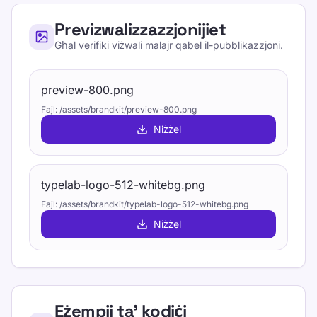
Previzwalizzazzjonijiet
Għal verifiki viżwali malajr qabel il-pubblikazzjoni.
preview-800.png
Fajl
:
/assets/brandkit/preview-800.png
Niżżel
typelab-logo-512-whitebg.png
Fajl
:
/assets/brandkit/typelab-logo-512-whitebg.png
Niżżel
Eżempji ta’ kodiċi