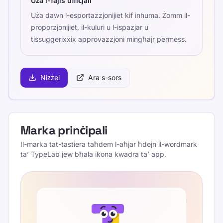
Uża l-fajls uffiċjali
Uża dawn l-esportazzjonijiet kif inhuma. Żomm il-
proporzjonijiet, il-kuluri u l-ispazjar u
tissuggerixxix approvazzjoni mingħajr permess.
Niżżel
Ara s-sors
Marka prinċipali
Il-marka tat-tastiera taħdem l-aħjar ħdejn il-wordmark
ta’ TypeLab jew bħala ikona kwadra ta’ app.