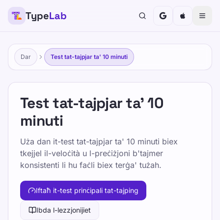
Type
Lab
Dar
Test tat-tajpjar ta' 10 minuti
Test tat-tajpjar ta' 10
minuti
Uża dan it-test tat-tajpjar ta' 10 minuti biex
tkejjel il-veloċità u l-preċiżjoni b'tajmer
konsistenti li hu faċli biex terġa' tużah.
Iftaħ it-test prinċipali tat-tajping
Ibda l-lezzjonijiet