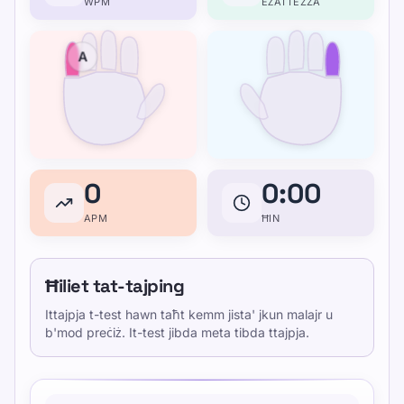
WPM
EŻATTEZZA
A
0
0:00
APM
ĦIN
Ħiliet tat-tajping
Ittajpja t-test hawn taħt kemm jista' jkun malajr u
b'mod preċiż. It-test jibda meta tibda ttajpja.