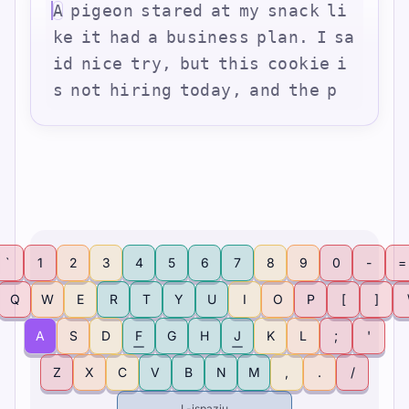
A
p
i
g
e
o
n
s
t
a
r
e
d
a
t
m
y
s
n
a
c
k
l
i
k
e
i
t
h
a
d
a
b
u
s
i
n
e
s
s
p
l
a
n
.
I
s
a
i
d
n
i
c
e
t
r
y
,
b
u
t
t
h
i
s
c
o
o
k
i
e
i
s
n
o
t
h
i
r
i
n
g
t
o
d
a
y
,
a
n
d
t
h
e
p
`
1
2
3
4
5
6
7
8
9
0
-
=
Q
W
E
R
T
Y
U
I
O
P
[
]
A
S
D
F
G
H
J
K
L
;
'
Z
X
C
V
B
N
M
,
.
/
L-ispazju