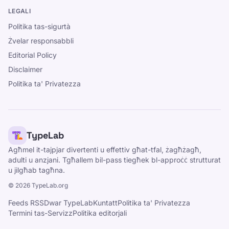
LEGALI
Politika tas-sigurtà
Żvelar responsabbli
Editorial Policy
Disclaimer
Politika ta' Privatezza
TypeLab
Agħmel it-tajpjar divertenti u effettiv għat-tfal, żagħżagħ,
adulti u anzjani. Tgħallem bil-pass tiegħek bl-approċċ strutturat
u jilgħab tagħna.
©
2026
TypeLab.org
Feeds RSS
Dwar TypeLab
Kuntatt
Politika ta' Privatezza
Termini tas-Servizz
Politika editorjali