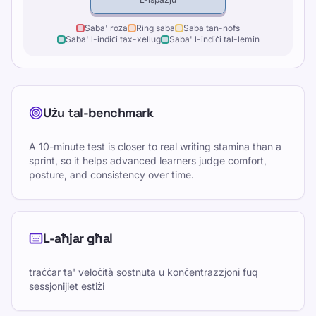
Saba' roża
Ring saba
Saba tan-nofs
Saba' l-indiċi tax-xellug
Saba' l-indiċi tal-lemin
Użu tal-benchmark
A 10-minute test is closer to real writing stamina than a
sprint, so it helps advanced learners judge comfort,
posture, and consistency over time.
L-aħjar għal
traċċar ta' veloċità sostnuta u konċentrazzjoni fuq
sessjonijiet estiżi