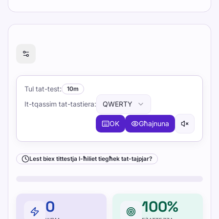
Lest biex tittestja l-ħiliet tiegħek tat-tajpjar?
Tul tat-test
:
10m
It-tqassim tat-tastiera
:
QWERTY
OK
Għajnuna
Lest biex tittestja l-ħiliet tiegħek tat-tajpjar?
0
100%