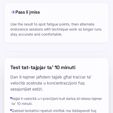
Pass li jmiss
Use the result to spot fatigue points, then alternate
endurance sessions with technique work so longer runs
stay accurate and comfortable.
Test tat-tajpjar ta' 10 minuti
Dan it-tajmer jaħdem tajjeb għal traċċar ta'
veloċità sostnuta u konċentrazzjoni fuq
sessjonijiet estiżi.
Kejjel il-veloċità u l-preċiżjoni kull darba bl-istess tajmer
ta' 10 minuti.
Qabbel tentattivi ripetuti minflok ma tiddependi fuq