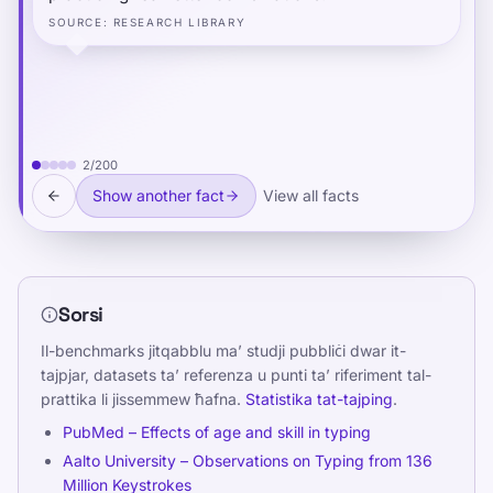
SOURCE
:
RESEARCH LIBRARY
2
/
200
Show another fact
View all facts
Sorsi
Il-benchmarks jitqabblu ma’ studji pubbliċi dwar it-
tajpjar, datasets ta’ referenza u punti ta’ riferiment tal-
prattika li jissemmew ħafna.
Statistika tat-tajping
.
PubMed – Effects of age and skill in typing
Aalto University – Observations on Typing from 136
Million Keystrokes