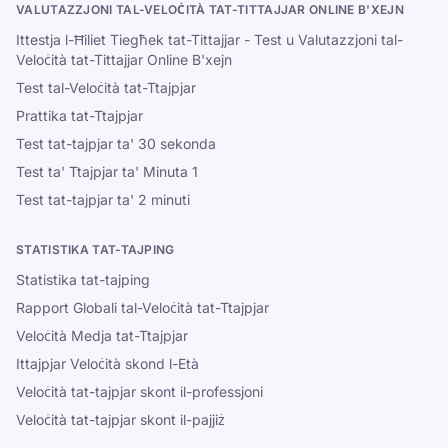
VALUTAZZJONI TAL-VELOĊITÀ TAT-TITTAJJAR ONLINE B'XEJN
Ittestja l-Ħiliet Tiegħek tat-Tittajjar - Test u Valutazzjoni tal-
Veloċità tat-Tittajjar Online B'xejn
Test tal-Veloċità tat-Ttajpjar
Prattika tat-Ttajpjar
Test tat-tajpjar ta' 30 sekonda
Test ta' Ttajpjar ta' Minuta 1
Test tat-tajpjar ta' 2 minuti
STATISTIKA TAT-TAJPING
Statistika tat-tajping
Rapport Globali tal-Veloċità tat-Ttajpjar
Veloċità Medja tat-Ttajpjar
Ittajpjar Veloċità skond l-Età
Veloċità tat-tajpjar skont il-professjoni
Veloċità tat-tajpjar skont il-pajjiż