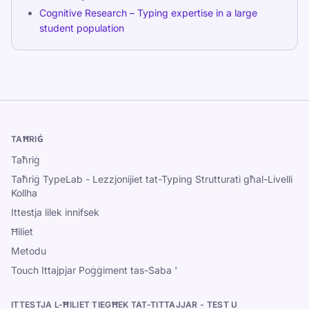
Cognitive Research – Typing expertise in a large
student population
TAĦRIĠ
Taħriġ
Taħriġ TypeLab - Lezzjonijiet tat-Typing Strutturati għal-Livelli
Kollha
Ittestja lilek innifsek
Ħiliet
Metodu
Touch Ittajpjar Poġġiment tas-Saba '
ITTESTJA L-ĦILIET TIEGĦEK TAT-TITTAJJAR - TEST U