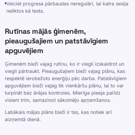
Veiciet progresa pārbaudes neregulāri, lai katra sesija
neliktos kā tests.
Rutīnas mājās ģimenēm,
pieaugušajiem un patstāvīgiem
apguvējiem
Ģimenēm bieži vajag rutīnu, ko ir viegli izskaidrot un
viegli pārtraukt. Pieaugušajiem bieži vajag plānu, kas
respektē ierobežoto enerģiju pēc darba. Patstāvīgiem
apguvējiem bieži vajag tik vienkāršu plānu, lai to var
turpināt bez ārējas kontroles. Mierīga pieeja palīdz
visiem trim, samazinot sākotnējo apņemšanos.
Labākais mājas plāns bieži ir tas, kas notiek arī
aizņemtā dienā.