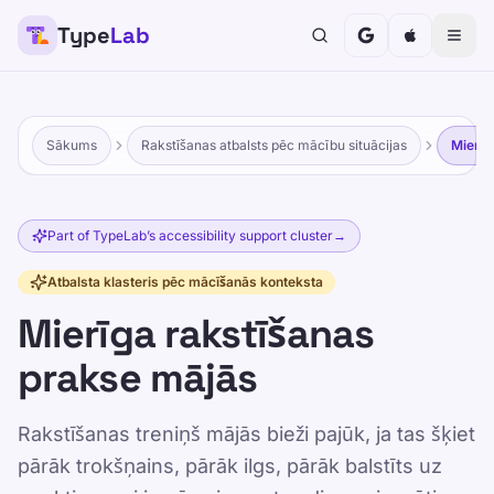
Type
Lab
Sākums
Rakstīšanas atbalsts pēc mācību situācijas
Mierīg
Part of TypeLab’s accessibility support cluster
→
Atbalsta klasteris pēc mācīšanās konteksta
Mierīga rakstīšanas
prakse mājās
Rakstīšanas treniņš mājās bieži pajūk, ja tas šķiet
pārāk trokšņains, pārāk ilgs, pārāk balstīts uz