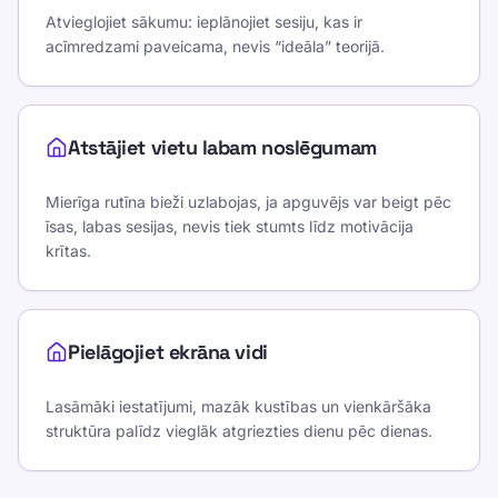
Atvieglojiet sākumu: ieplānojiet sesiju, kas ir
acīmredzami paveicama, nevis “ideāla” teorijā.
Atstājiet vietu labam noslēgumam
Mierīga rutīna bieži uzlabojas, ja apguvējs var beigt pēc
īsas, labas sesijas, nevis tiek stumts līdz motivācija
krītas.
Pielāgojiet ekrāna vidi
Lasāmāki iestatījumi, mazāk kustības un vienkāršāka
struktūra palīdz vieglāk atgriezties dienu pēc dienas.