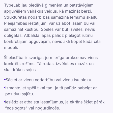
TypeLab jau piedāvā ģimenēm un patstāvīgiem
apguvējiem vairākus veidus, kā mazināt berzi.
Strukturētas nodarbības samazina lēmumu skaitu.
Pieejamības iestatījumi var uzlabot lasāmību vai
samazināt kustību. Spēles var būt izvēles, nevis
obligātas. Atbalsta lapas palīdz pielāgot rutīnu
konkrētajam apguvējam, nevis akli kopēt kāda cita
modeli.
Šī elastība ir svarīga, jo mierīga prakse nav viens
konkrēts režīms. Tā rodas, izvēloties mazāk un
skaidrākus soļus.
Sāciet ar vienu nodarbību vai vienu īsu bloku.
Izmantojiet spēli tikai tad, ja tā palīdz pabeigt ar
pozitīvu sajūtu.
Ieslēdziet atbalsta iestatījumus, ja ekrāns šķiet pārāk
“noslogots” vai nogurdinošs.