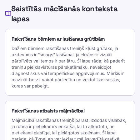
Saistītās mācīšanās konteksta
lapas
Rakstīšana bērniem ar lasīšanas grūtībām
Dažiem bērniem rakstīšanas treniņš kļūst grūtāks, ja
uzdevums ir “smags” lasīšanai, ja ekrāns ir vizuāli
pārblīvēts vai temps ir par ātru. Šī lapa rāda, kā padarīt
treniņu pie klaviatūras pārskatāmāku, neveidojot
diagnostiskus vai terapeitiskus apgalvojumus. Mērķis ir
mazināt berzi, vairot pārliecību un veidot īsas sesijas,
kuras var pabeigt.
Rakstīšanas atbalsts mājmācībai
Mājmācībā rakstīšanas treniņš parasti izdodas vislabāk,
ja rutīna ir pietiekami vienkārša, lai to atkārtotu, un
pietiekami elastīga, lai pielāgotos skolēnam. Šī lapa
parāda, kā TypeLab var iekļaut mājās vadītā grafikā,