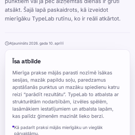
punktiem vai ja pēc aizņemtas dienas ir grūti
atsākt. Šajā lapā paskaidrots, kā izveidot
mierīgāku TypeLab rutīnu, ko ir reāli atkārtot.
Atjaunināts 2026. gada 10. aprīlī
Īsa atbilde
Mierīga prakse mājās parasti nozīmē īsākas
sesijas, mazāk papildu soļu, paredzamus
apstāšanās punktus un mazāku spiedienu katru
reizi “parādīt rezultātu”. TypeLab to atbalsta ar
strukturētām nodarbībām, izvēles spēlēm,
lasāmākiem iestatījumiem un atbalsta lapām,
kas palīdz ģimenēm mazināt lieko berzi.
Kā padarīt praksi mājās mierīgāku un vieglāk
pārvaldāmu.