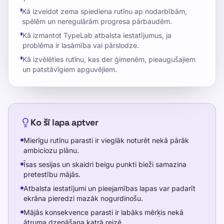
Kā izveidot zema spiediena rutīnu ap nodarbībām,
spēlēm un neregulārām progresa pārbaudēm.
Kā izmantot TypeLab atbalsta iestatījumus, ja
problēma ir lasāmība vai pārslodze.
Kā izvēlēties rutīnu, kas der ģimenēm, pieaugušajiem
un patstāvīgiem apguvējiem.
Ko šī lapa aptver
Mierīgu rutīnu parasti ir vieglāk noturēt nekā pārāk
ambiciozu plānu.
Īsas sesijas un skaidri beigu punkti bieži samazina
pretestību mājās.
Atbalsta iestatījumi un pieejamības lapas var padarīt
ekrāna pieredzi mazāk nogurdinošu.
Mājās konsekvence parasti ir labāks mērķis nekā
ātruma dzenāšana katrā reizē.