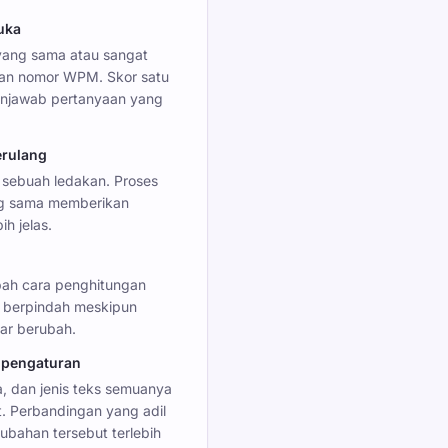
uka
yang sama atau sangat
an nomor WPM. Skor satu
menjawab pertanyaan yang
erulang
i sebuah ledakan. Proses
ng sama memberikan
h jelas.
bah cara penghitungan
t berpindah meskipun
ar berubah.
i pengaturan
a, dan jenis teks semuanya
. Perbandingan yang adil
bahan tersebut terlebih