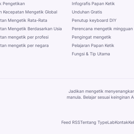
ik Pengetikan
Infografis Papan Ketik
n Kecepatan Mengetik Global
Unduhan Gratis
tan Mengetik Rata-Rata
Penutup keyboard DIY
tan Mengetik Berdasarkan Usia
Perencana mengetik mingguan
tan mengetik per profesi
Pengingat mengetik
tan mengetik per negara
Pelajaran Papan Ketik
Fungsi & Tip Utama
Jadikan mengetik menyenangkan 
manula. Belajar sesuai keinginan
Feed RSS
Tentang TypeLab
Kontak
Ke