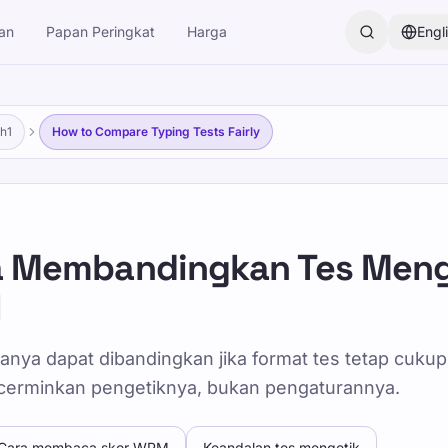
han
Papan Peringkat
Harga
Engl
.h1
How to Compare Typing Tests Fairly
 Membandingkan Tes Meng
l
anya dapat dibandingkan jika format tes tetap cukup
erminkan pengetiknya, bukan pengaturannya.
Cara membaca skor WPM
Keandalan tes mengetik