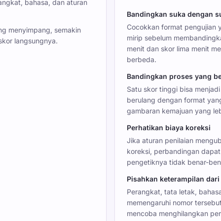
rangkat, bahasa, dan aturan
Bandingkan suka dengan s
Cocokkan format pengujian 
ang menyimpang, semakin
mirip sebelum membandingk
 skor langsungnya.
menit dan skor lima menit 
berbeda.
Bandingkan proses yang b
Satu skor tinggi bisa menjad
berulang dengan format ya
gambaran kemajuan yang lebi
Perhatikan biaya koreksi
Jika aturan penilaian mengu
koreksi, perbandingan dapa
pengetiknya tidak benar-ben
Pisahkan keterampilan dar
Perangkat, tata letak, bahas
memengaruhi nomor tersebut
mencoba menghilangkan peru