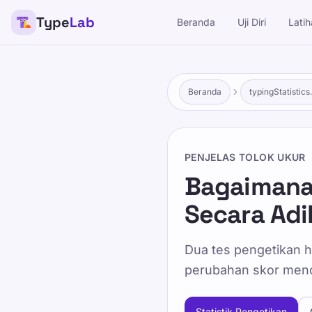
Type
Lab
Beranda
Uji Diri
Lati
Beranda
typingStatistics
PENJELAS TOLOK UKUR
Bagaimana
Secara Adi
Dua tes pengetikan h
perubahan skor menc
Statistik Pengetikan