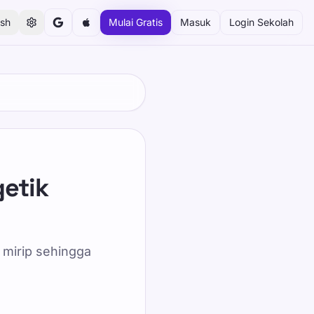
ish
Mulai Gratis
Masuk
Login Sekolah
etik
 mirip sehingga