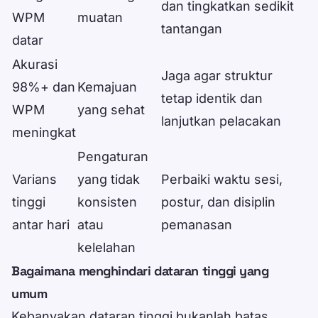
dan tingkatkan sedikit
WPM
muatan
tantangan
datar
Akurasi
Jaga agar struktur
98%+ dan
Kemajuan
tetap identik dan
WPM
yang sehat
lanjutkan pelacakan
meningkat
Pengaturan
Varians
yang tidak
Perbaiki waktu sesi,
tinggi
konsisten
postur, dan disiplin
antar hari
atau
pemanasan
kelelahan
Bagaimana menghindari dataran tinggi yang
umum
Kebanyakan dataran tinggi bukanlah batas