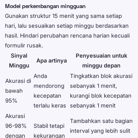
Model perkembangan mingguan
Gunakan struktur 15 menit yang sama setiap
hari, lalu sesuaikan setiap minggu berdasarkan
hasil. Hindari perubahan rencana harian kecuali
formulir rusak.
Sinyal
Penyesuaian untuk
Apa artinya
Minggu
minggu depan
Data table
Anda
Tingkatkan blok akurasi
Akurasi di
mendorong
sebanyak 1 menit,
bawah
kecepatan
kurangi blok kecepatan
95%
terlalu keras
sebanyak 1 menit
Akurasi
Tambahkan satu bagian
96-98%
Stabil tetapi
interval yang lebih sulit
dengan
kekurangan