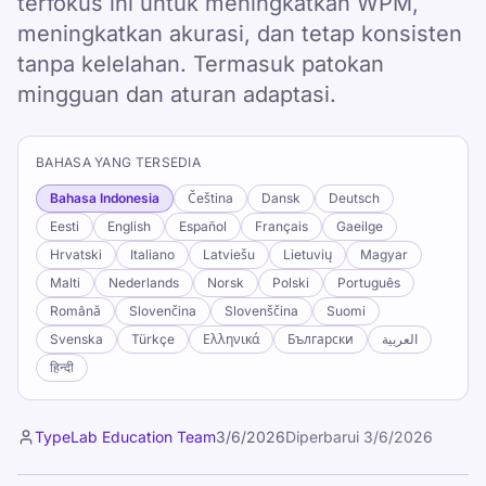
terfokus ini untuk meningkatkan WPM,
meningkatkan akurasi, dan tetap konsisten
tanpa kelelahan. Termasuk patokan
mingguan dan aturan adaptasi.
BAHASA YANG TERSEDIA
Bahasa Indonesia
Čeština
Dansk
Deutsch
Eesti
English
Español
Français
Gaeilge
Hrvatski
Italiano
Latviešu
Lietuvių
Magyar
Malti
Nederlands
Norsk
Polski
Português
Română
Slovenčina
Slovenščina
Suomi
Svenska
Türkçe
Ελληνικά
Български
العربية
हिन्दी
TypeLab Education Team
3/6/2026
Diperbarui
3/6/2026