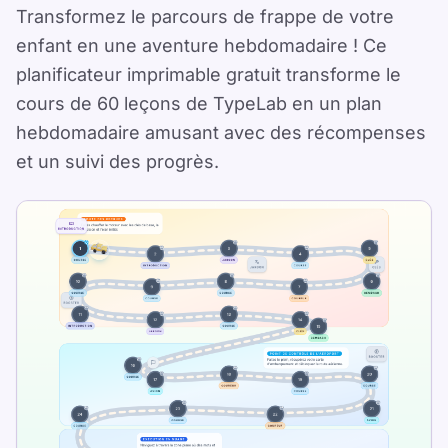
d'aventure de frappe
Transformez le parcours de frappe de votre
enfant en une aventure hebdomadaire ! Ce
pour enfants et
planificateur imprimable gratuit transforme le
familles
cours de 60 leçons de TypeLab en un plan
hebdomadaire amusant avec des récompenses
Published 2025-01-15
et un suivi des progrès.
Updated 2026-07-08
By TypeLab Editorial Team
Téléchargez un planificateur de frappe
hebdomadaire gratuit pour enfants et
familles. Transformez le cours de 60 leçons
de TypeLab en une aventure amusante.
Le planificateur fonctionne avec le parcours
structuré de TypeLab.