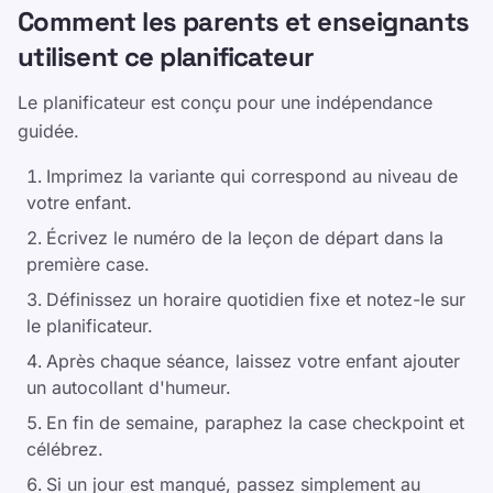
Partager sur Facebook
Comment les parents et enseignants
utilisent ce planificateur
Partager sur LinkedIn
Partager sur WhatsApp
Le planificateur est conçu pour une indépendance
guidée.
Imprimez la variante qui correspond au niveau de
votre enfant.
Écrivez le numéro de la leçon de départ dans la
première case.
Ressources
Définissez un horaire quotidien fixe et notez-le sur
le planificateur.
Rendre la frappe amusante et efficace pour les
enfants, les adolescents, les adultes et les
Après chaque séance, laissez votre enfant ajouter
personnes âgées. Apprenez à votre rythme grâce
un autocollant d'humeur.
à notre approche structurée et ludique.
En fin de semaine, paraphez la case checkpoint et
célébrez.
Liens utiles
Si un jour est manqué, passez simplement au