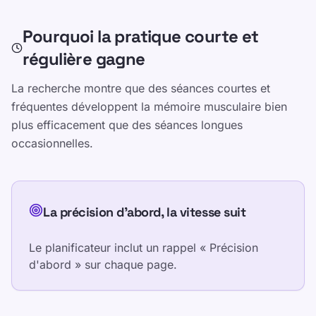
Testez-vous
Pourquoi la pratique courte et
régulière gagne
La recherche montre que des séances courtes et
fréquentes développent la mémoire musculaire bien
Pourquoi la pratique courte et régulière
plus efficacement que des séances longues
gagne
occasionnelles.
La précision d'abord, la vitesse suit
Comment les parents et enseignants
utilisent ce planificateur
La précision d'abord, la vitesse suit
Le planificateur inclut un rappel « Précision
d'abord » sur chaque page.
Partager cette page
Partager sur X