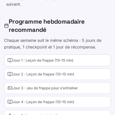
politique de confidentialité
suivant.
Conditions d'utilisation
Programme hebdomadaire
Editorial Policy
recommandé
Contact
Entraînement
Chaque semaine suit le même schéma : 5 jours de
Testez-vous
pratique, 1 checkpoint et 1 jour de récompense.
Jeux
Jour 1 : Leçon de frappe (10–15 min)
Tarifs
Formation TypeLab - Cours de dactylographie
Jour 2 : Leçon de frappe (10–15 min)
structurés pour tous les niveaux
Pratique de frappe
Jour 3 : Jeu de frappe pour s'entraîner
TypeLab X
·
TypeLab LinkedIn
·
TypeLab
YouTube
Jour 4 : Leçon de frappe (10–15 min)