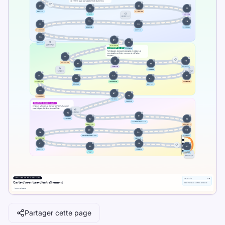
Utilisez TypeLab pour passer des premiers
repères au clavier à une vraie fluidité de
frappe au quotidien grâce à des leçons
structurées, des tests reproductibles et une
pratique ludique adaptée à l'école, aux
devoirs et aux routines de bureau.
Pick one clear goal for today, go slowly
enough to stay accurate, and re-check under
the same settings.
Faites un test de vitesse, suivez des leçons
gratuites et entraînez-vous chaque jour pour
améliorer WPM et précision.
Entraînement
Partager cette page