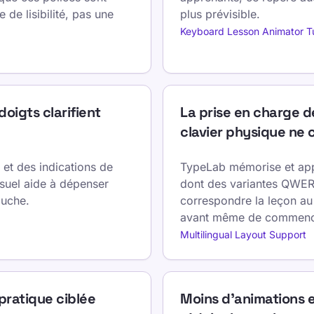
 de lisibilité, pas une
plus prévisible.
Keyboard Lesson Animator T
doigts clarifient
La prise en charge d
clavier physique ne
 et des indications de
TypeLab mémorise et appl
isuel aide à dépenser
dont des variantes QWE
ouche.
correspondre la leçon au 
avant même de commence
Multilingual Layout Support
pratique ciblée
Moins d’animations e