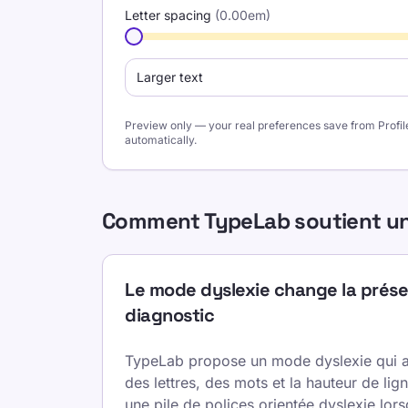
Letter spacing
(
0.00
em)
Larger text
Preview only — your real preferences save from Profil
automatically.
Comment TypeLab soutient une p
Le mode dyslexie change la présen
diagnostic
TypeLab propose un mode dyslexie qui 
des lettres, des mots et la hauteur de lign
une pile de polices orientée dyslexie lor