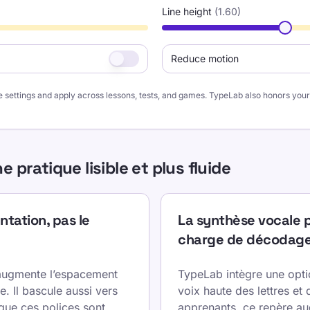
Line height
(
1.60
)
Reduce motion
e settings and apply across lessons, tests, and games. TypeLab also honors yo
ratique lisible et plus fluide
tation, pas le
La synthèse vocale p
charge de décodag
augmente l’espacement
TypeLab intègre une opti
e. Il bascule aussi vers
voix haute des lettres et
sque ces polices sont
apprenants, ce repère au