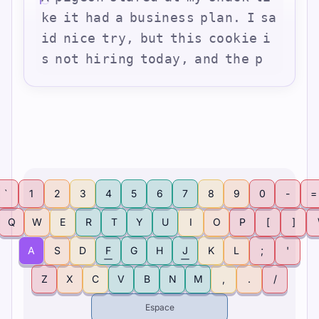
k
e
i
t
h
a
d
a
b
u
s
i
n
e
s
s
p
l
a
n
.
I
s
a
i
d
n
i
c
e
t
r
y
,
b
u
t
t
h
i
s
c
o
o
k
i
e
i
s
n
o
t
h
i
r
i
n
g
t
o
d
a
y
,
a
n
d
t
h
e
p
`
1
2
3
4
5
6
7
8
9
0
-
=
Q
W
E
R
T
Y
U
I
O
P
[
]
A
S
D
F
G
H
J
K
L
;
'
Z
X
C
V
B
N
M
,
.
/
Espace