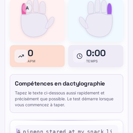
A
0
0:00
APM
TEMPS
Compétences en dactylographie
Tapez le texte ci-dessous aussi rapidement et
précisément que possible. Le test démarre lorsque
vous commencez à taper.
A
p
i
g
e
o
n
s
t
a
r
e
d
a
t
m
y
s
n
a
c
k
l
i