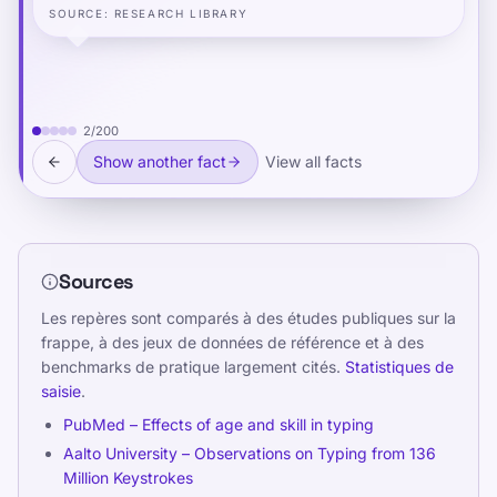
achieved automaticity measurably faster than
SOURCE
:
RESEARCH LIBRARY
those using standard keyboards — because the
visual scaffolding reduced the cognitive load of
finger assignment during the early learning
phase, freeing more resources for motor
2
/
200
consolidation.
Show another fact
View all facts
Sources
Les repères sont comparés à des études publiques sur la
frappe, à des jeux de données de référence et à des
benchmarks de pratique largement cités.
Statistiques de
saisie
.
PubMed – Effects of age and skill in typing
Aalto University – Observations on Typing from 136
Million Keystrokes