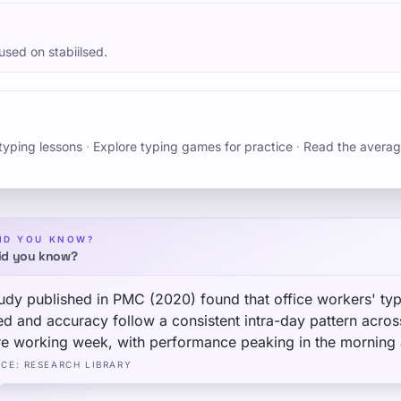
used on stabiilsed.
typing lessons
·
Explore typing games for practice
·
Read the averag
ID YOU KNOW?
id you know?
udy published in PMC (2020) found that office workers' ty
d and accuracy follow a consistent intra-day pattern acros
re working week, with performance peaking in the morning
ining through the afternoon — and that this pattern is
RCE
:
RESEARCH LIBRARY
rkably stable across individuals, suggesting it reflects a s