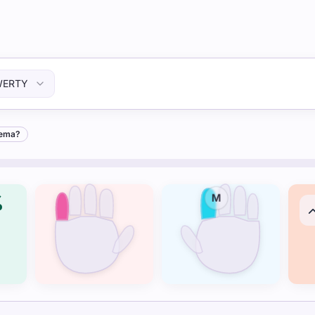
ovile panema?
ERTY
nema?
%
M