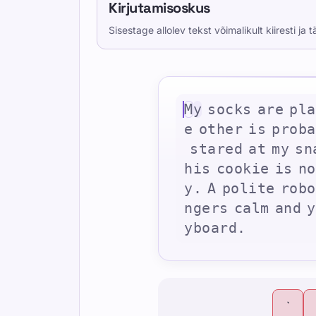
Kirjutamisoskus
Sisestage allolev tekst võimalikult kiiresti ja 
M
y
s
o
c
k
s
a
r
e
p
l
a
e
o
t
h
e
r
i
s
p
r
o
b
a
s
t
a
r
e
d
a
t
m
y
s
n
h
i
s
c
o
o
k
i
e
i
s
n
o
y
.
A
p
o
l
i
t
e
r
o
b
o
n
g
e
r
s
c
a
l
m
a
n
d
y
y
b
o
a
r
d
.
`