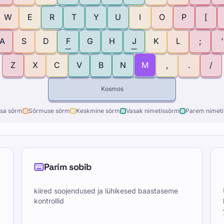
W
E
R
T
Y
U
I
O
P
[
A
S
D
F
G
H
J
K
L
;
'
Z
X
C
V
B
N
M
,
.
/
Kosmos
sa sõrm
Sõrmuse sõrm
Keskmine sõrm
Vasak nimetissõrm
Parem nimet
Parim sobib
kiired soojendused ja lühikesed baastaseme
kontrollid