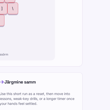
]
\
issõrm
Järgmine samm
Use this short run as a reset, then move into
lessons, weak-key drills, or a longer timer once
your hands feel settled.