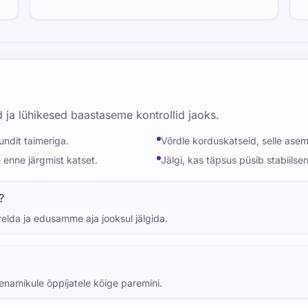
d ja lühikesed baastaseme kontrollid jaoks.
undit taimeriga.
Võrdle korduskatseid, selle asem
enne järgmist katset.
Jälgi, kas täpsus püsib stabiilse
?
relda ja edusamme aja jooksul jälgida.
namikule õppijatele kõige paremini.