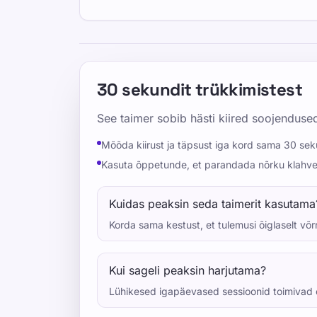
30 sekundit trükkimistest
See taimer sobib hästi kiired soojenduse
Mõõda kiirust ja täpsust iga kord sama 30 sek
Kasuta õppetunde, et parandada nõrku klahve 
Kuidas peaksin seda taimerit kasutama
Korda sama kestust, et tulemusi õiglaselt võr
Kui sageli peaksin harjutama?
Lühikesed igapäevased sessioonid toimivad e