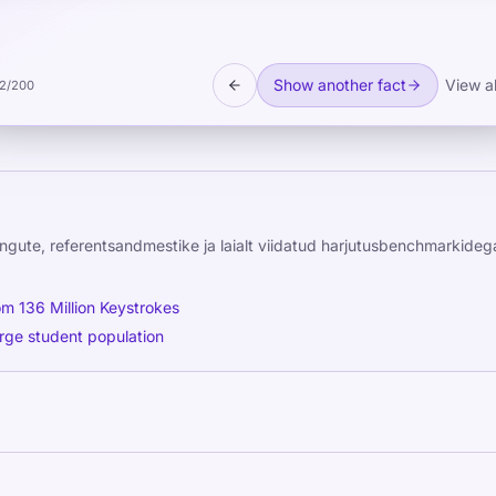
rlying circadian rhythm in fine motor performance.
Show another fact
View al
2
/
200
ingute, referentsandmestike ja laialt viidatud harjutusbenchmarkideg
om 136 Million Keystrokes
arge student population