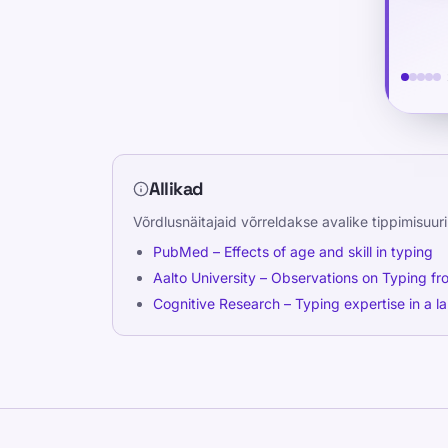
unde
Allikad
Võrdlusnäitajaid võrreldakse avalike tippimisuur
PubMed – Effects of age and skill in typing
Aalto University – Observations on Typing fr
Cognitive Research – Typing expertise in a l