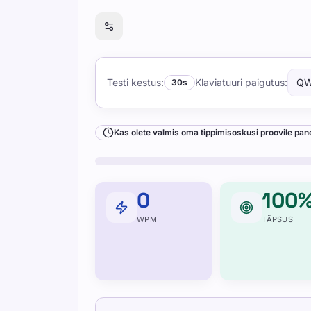
Kas olete valmis oma tippimisoskusi pro
Testi kestus
:
Klaviatuuri paigutus
:
QW
30s
Kas olete valmis oma tippimisoskusi proovile pa
0
100
WPM
TÄPSUS