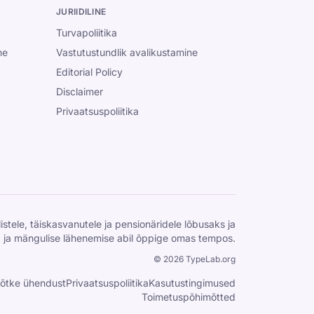
JURIIDILINE
Turvapoliitika
ne
Vastutustundlik avalikustamine
Editorial Policy
Disclaimer
Privaatsuspoliitika
istele, täiskasvanutele ja pensionäridele lõbusaks ja
d ja mängulise lähenemise abil õppige omas tempos.
©
2026
TypeLab.org
õtke ühendust
Privaatsuspoliitika
Kasutustingimused
Toimetuspõhimõtted