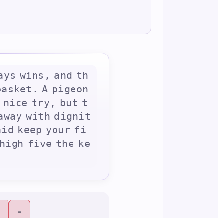
a
y
s
w
i
n
s
,
a
n
d
t
h
b
a
s
k
e
t
.
A
p
i
g
e
o
n
n
i
c
e
t
r
y
,
b
u
t
t
a
w
a
y
w
i
t
h
d
i
g
n
i
t
a
i
d
k
e
e
p
y
o
u
r
f
i
h
i
g
h
f
i
v
e
t
h
e
k
e
=