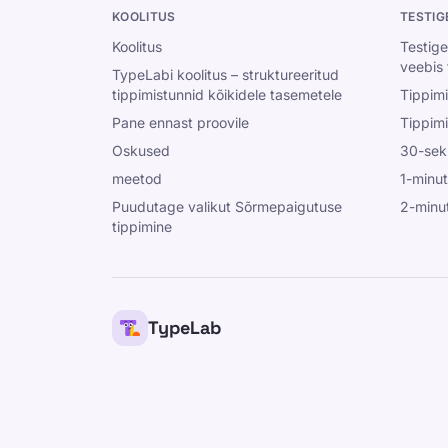
KOOLITUS
TESTIG
Koolitus
Testige
veebis 
TypeLabi koolitus – struktureeritud
tippimistunnid kõikidele tasemetele
Tippimi
Pane ennast proovile
Tippimi
Oskused
30-seku
meetod
1-minut
Puudutage valikut Sõrmepaigutuse
2-minut
tippimine
TypeLab