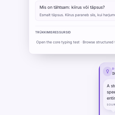
Mis on tähtsam: kiirus või täpsus?
Esmalt täpsus. Kiirus paraneb siis, kui harjum
TRÜKKIMISRESSURSID
Open the core typing test
·
Browse structured 
D
D
A st
spee
enti
decl
SOU
rema