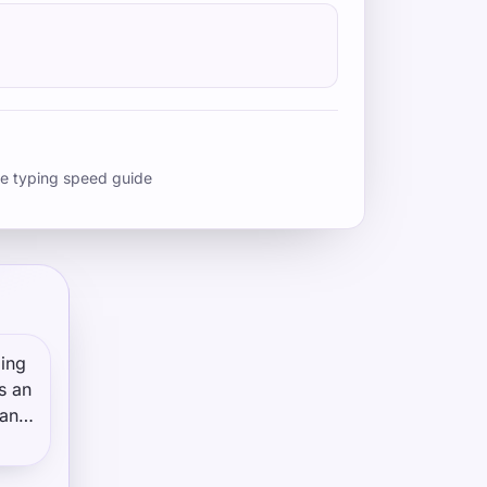
e typing speed guide
ping
s an
 and
hared