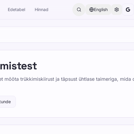
Edetabel
Hinnad
English
imistest
et mõõta trükkimiskiirust ja täpsust ühtlase taimeriga, mida 
tunde