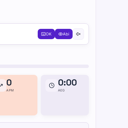
OK
Abi
0
0:00
APM
AEG