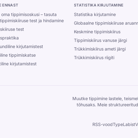
E ENNAST
STATISTIKA KIRJUTAMINE
 oma tippimisoskusi – tasuta
Statistika kirjutamine
tippimiskiiruse test ja hindamine
Globaalne tippimiskiiruse aruan
skiiruse test
Keskmine tippimiskiirus
spraktika
Tippimiskiirus vanuse järgi
ndiline kirjutamistest
Trükkimiskiirus ameti järgi
iline tippimiskatse
Trükkimiskiirus riigiti
iline kirjutamistest
Muutke tippimine lastele, teismel
tõhusaks. Meie struktureeritu
RSS-vood
TypeLabist
V