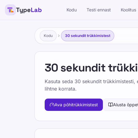
Type
Lab
Kodu
Testi ennast
Koolitus
Kodu
30 sekundit trükkimistest
30 sekundit trükk
Kasuta seda 30 sekundit trükkimistesti, 
lihtne korrata.
Ava põhitrükkimistest
Alusta õppe