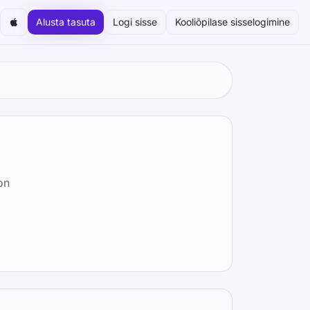
Alusta tasuta
Logi sisse
Kooliõpilase sisselogimine
on