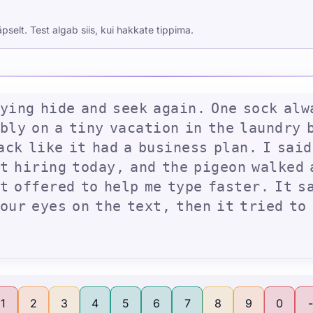
täpselt. Test algab siis, kui hakkate tippima.
y
i
n
g
h
i
d
e
a
n
d
s
e
e
k
a
g
a
i
n
.
O
n
e
s
o
c
k
a
l
w
b
l
y
o
n
a
t
i
n
y
v
a
c
a
t
i
o
n
i
n
t
h
e
l
a
u
n
d
r
y
a
c
k
l
i
k
e
i
t
h
a
d
a
b
u
s
i
n
e
s
s
p
l
a
n
.
I
s
a
i
d
t
h
i
r
i
n
g
t
o
d
a
y
,
a
n
d
t
h
e
p
i
g
e
o
n
w
a
l
k
e
d
t
o
f
f
e
r
e
d
t
o
h
e
l
p
m
e
t
y
p
e
f
a
s
t
e
r
.
I
t
s
o
u
r
e
y
e
s
o
n
t
h
e
t
e
x
t
,
t
h
e
n
i
t
t
r
i
e
d
t
o
1
2
3
4
5
6
7
8
9
0
-