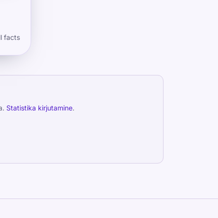
l facts
a.
Statistika kirjutamine
.