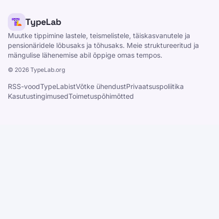
TypeLab
Muutke tippimine lastele, teismelistele, täiskasvanutele ja
pensionäridele lõbusaks ja tõhusaks. Meie struktureeritud ja
mängulise lähenemise abil õppige omas tempos.
©
2026
TypeLab.org
RSS-vood
TypeLabist
Võtke ühendust
Privaatsuspoliitika
Kasutustingimused
Toimetuspõhimõtted