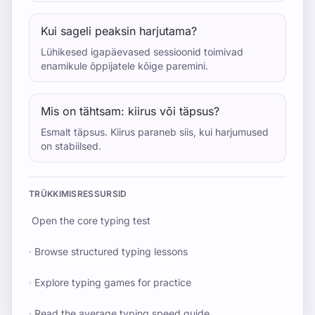
Kui sageli peaksin harjutama?
Lühikesed igapäevased sessioonid toimivad
enamikule õppijatele kõige paremini.
Mis on tähtsam: kiirus või täpsus?
Esmalt täpsus. Kiirus paraneb siis, kui harjumused
on stabiilsed.
TRÜKKIMISRESSURSID
Open the core typing test
·
Browse structured typing lessons
·
Explore typing games for practice
·
Read the average typing speed guide