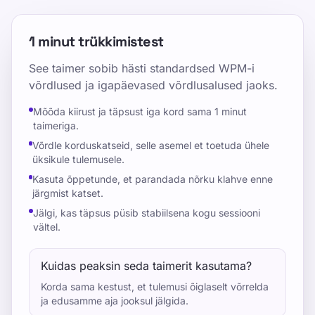
1 minut trükkimistest
See taimer sobib hästi standardsed WPM-i
võrdlused ja igapäevased võrdlusalused jaoks.
Mõõda kiirust ja täpsust iga kord sama 1 minut
taimeriga.
Võrdle korduskatseid, selle asemel et toetuda ühele
üksikule tulemusele.
Kasuta õppetunde, et parandada nõrku klahve enne
järgmist katset.
Jälgi, kas täpsus püsib stabiilsena kogu sessiooni
vältel.
Kuidas peaksin seda taimerit kasutama?
Korda sama kestust, et tulemusi õiglaselt võrrelda
ja edusamme aja jooksul jälgida.