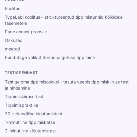
Koolitus
TypeLabi koolitus – struktureeritud tippimistunnid kõikidele
tasemetele
Pane ennast proovile
Oskused
meetod
Puudutage valikut Sõrmepaigutuse tippimine
TESTIGE ENNAST
Testige oma tippimisoskusi – tasuta veebis tippimiskiiruse test
ja hindamine
Tippimiskiiruse test
Tippimispraktika
30-sekundiline kirjutamistest
1-minutiline tippimiskatse
2-minutiline kirjutamistest