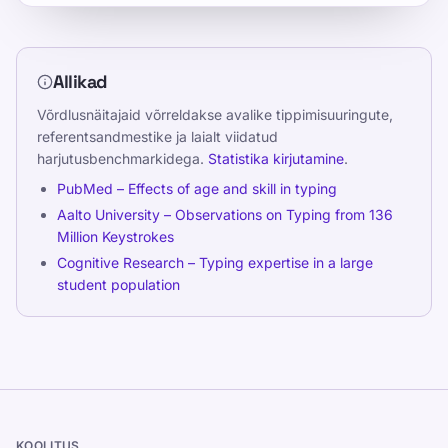
Allikad
Võrdlusnäitajaid võrreldakse avalike tippimisuuringute,
referentsandmestike ja laialt viidatud
harjutusbenchmarkidega.
Statistika kirjutamine
.
PubMed – Effects of age and skill in typing
Aalto University – Observations on Typing from 136
Million Keystrokes
Cognitive Research – Typing expertise in a large
student population
KOOLITUS