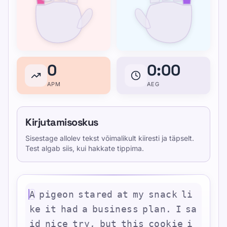
0
0:00
APM
AEG
Kirjutamisoskus
Sisestage allolev tekst võimalikult kiiresti ja täpselt.
Test algab siis, kui hakkate tippima.
A
p
i
g
e
o
n
s
t
a
r
e
d
a
t
m
y
s
n
a
c
k
l
i
k
e
i
t
h
a
d
a
b
u
s
i
n
e
s
s
p
l
a
n
.
I
s
a
i
d
n
i
c
e
t
r
y
,
b
u
t
t
h
i
s
c
o
o
k
i
e
i