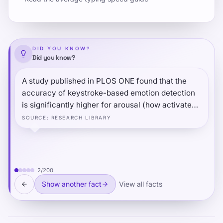
DID YOU KNOW?
Did you know?
A study published in PLOS ONE found that the
accuracy of keystroke-based emotion detection
is significantly higher for arousal (how activated
vs. calm a person is) than for valence (positive
SOURCE
:
RESEARCH LIBRARY
vs. negative mood) — suggesting that typing
rhythm is more sensitive to alertness levels than
to emotional content, which has practical
implications for stress monitoring tools.
2
/
200
Show another fact
View all facts