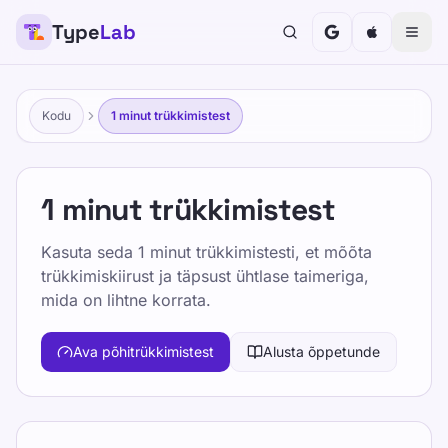
Type
Lab
Kodu
1 minut trükkimistest
1 minut trükkimistest
Kasuta seda 1 minut trükkimistesti, et mõõta
trükkimiskiirust ja täpsust ühtlase taimeriga,
mida on lihtne korrata.
Ava põhitrükkimistest
Alusta õppetunde