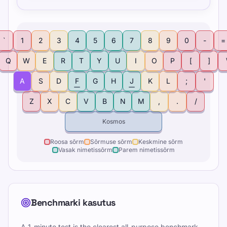
`
1
2
3
4
5
6
7
8
9
0
-
=
Q
W
E
R
T
Y
U
I
O
P
[
]
A
S
D
F
G
H
J
K
L
;
'
Z
X
C
V
B
N
M
,
.
/
Kosmos
Roosa sõrm
Sõrmuse sõrm
Keskmine sõrm
Vasak nimetissõrm
Parem nimetissõrm
Benchmarki kasutus
A 1-minute test is the clearest all-purpose benchmark