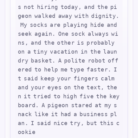
s
n
o
t
h
i
r
i
n
g
t
o
d
a
y
,
a
n
d
t
h
e
p
i
g
e
o
n
w
a
l
k
e
d
a
w
a
y
w
i
t
h
d
i
g
n
i
t
y
.
M
y
s
o
c
k
s
a
r
e
p
l
a
y
i
n
g
h
i
d
e
a
n
d
s
e
e
k
a
g
a
i
n
.
O
n
e
s
o
c
k
a
l
w
a
y
s
w
i
n
s
,
a
n
d
t
h
e
o
t
h
e
r
i
s
p
r
o
b
a
b
l
y
o
n
a
t
i
n
y
v
a
c
a
t
i
o
n
i
n
t
h
e
l
a
u
n
d
r
y
b
a
s
k
e
t
.
A
p
o
l
i
t
e
r
o
b
o
t
o
f
f
e
r
e
d
t
o
h
e
l
p
m
e
t
y
p
e
f
a
s
t
e
r
.
I
t
s
a
i
d
k
e
e
p
y
o
u
r
f
i
n
g
e
r
s
c
a
l
m
a
n
d
y
o
u
r
e
y
e
s
o
n
t
h
e
t
e
x
t
,
t
h
e
n
i
t
t
r
i
e
d
t
o
h
i
g
h
f
i
v
e
t
h
e
k
e
y
b
o
a
r
d
.
A
p
i
g
e
o
n
s
t
a
r
e
d
a
t
m
y
s
n
a
c
k
l
i
k
e
i
t
h
a
d
a
b
u
s
i
n
e
s
s
p
l
a
n
.
I
s
a
i
d
n
i
c
e
t
r
y
,
b
u
t
t
h
i
s
c
o
o
k
i
e