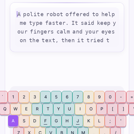
A
p
o
l
i
t
e
r
o
b
o
t
o
f
f
e
r
e
d
t
o
h
e
l
p
m
e
t
y
p
e
f
a
s
t
e
r
.
I
t
s
a
i
d
k
e
e
p
y
o
u
r
f
i
n
g
e
r
s
c
a
l
m
a
n
d
y
o
u
r
e
y
e
s
o
n
t
h
e
t
e
x
t
,
t
h
e
n
i
t
t
r
i
e
d
t
`
1
2
3
4
5
6
7
8
9
0
-
=
Q
W
E
R
T
Y
U
I
O
P
[
]
A
S
D
F
G
H
J
K
L
;
'
Z
X
C
V
B
N
M
,
.
/